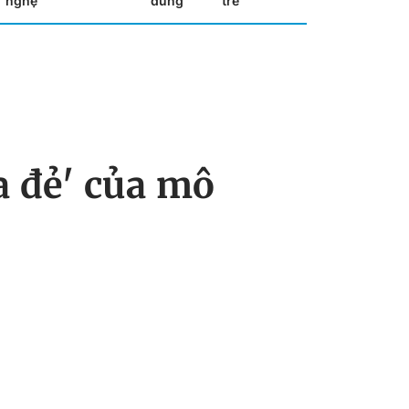
nghệ
dùng
trẻ
a đẻ' của mô