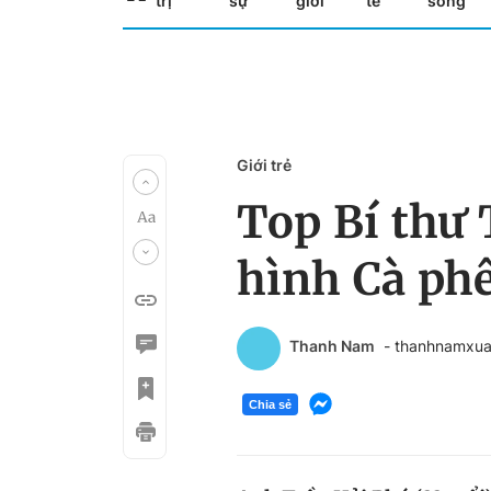
trị
sự
giới
tế
sống
Giới trẻ
Top Bí thư 
hình Cà ph
Thanh Nam
- thanhnamxu
Chia sẻ