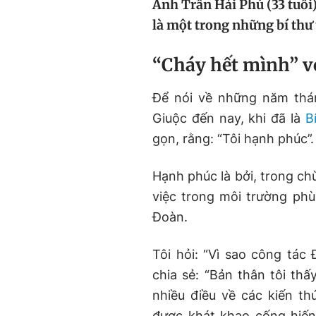
Anh Trần Hải Phú (33 tuổi)
là một trong những bí thư 
“Cháy hết mình” v
Để nói về những năm thá
Giuộc đến nay, khi đã là
B
gọn, rằng: “Tôi hạnh phúc”.
Hạnh phúc là bởi, trong ch
việc trong môi trường phù
Đoàn.
Tôi hỏi: “Vì sao công tác
chia sẻ: “Bản thân tôi thấ
nhiều điều về các kiến th
được khát khao cống hiến 