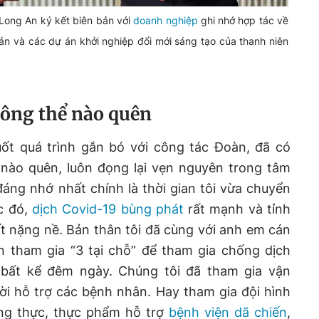
 Long An ký kết biên bản với
doanh nghiệp
ghi nhớ hợp tác về
 sản và các dự án khởi nghiệp đổi mới sáng tạo của thanh niên
ông thể nào quên
ốt quá trình gắn bó với công tác Đoàn, đã có
nào quên, luôn đọng lại vẹn nguyên trong tâm
 đáng nhớ nhất chính là thời gian tôi vừa chuyển
c đó,
dịch Covid-19 bùng phát
rất mạnh và tỉnh
t nặng nề. Bản thân tôi đã cùng với anh em cán
 tham gia “3 tại chỗ” để tham gia chống dịch
, bất kể đêm ngày. Chúng tôi đã tham gia vận
ời hỗ trợ các bệnh nhân. Hay tham gia đội hình
ơng thực, thực phẩm hỗ trợ
bệnh viện dã chiến
,