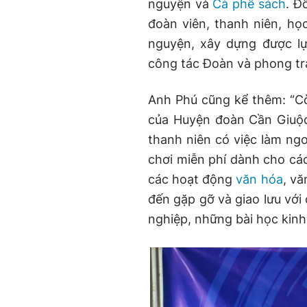
nguyện và
Cà phê sách
. Đ
đoàn viên, thanh niên, họ
nguyện, xây dựng được l
công tác Đoàn và phong trà
Anh Phú cũng kể thêm: “Cò
của Huyện đoàn Cần Giuộc.
thanh niên có việc làm ngo
chơi miễn phí dành cho các
các hoạt động
văn hóa
, vă
đến gặp gỡ và giao lưu với
nghiệp, những bài học kin