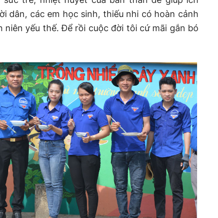
i dân, các em học sinh, thiếu nhi có hoàn cảnh
niên yếu thế. Để rồi cuộc đời tôi cứ mãi gắn bó