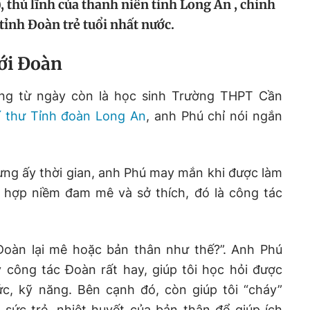
, thủ lĩnh của thanh niên tỉnh Long An , chính
tỉnh Đoàn trẻ tuổi nhất nước.
ới Đoàn
ng từ ngày còn là học sinh Trường THPT Cần
í thư Tỉnh đoàn Long An
, anh Phú chỉ nói ngắn
ừng ấy thời gian, anh Phú may mắn khi được làm
 hợp niềm đam mê và sở thích, đó là công tác
 Đoàn lại mê hoặc bản thân như thế?”. Anh Phú
y công tác Đoàn rất hay, giúp tôi học hỏi được
ức, kỹ năng. Bên cạnh đó, còn giúp tôi “cháy”
sức trẻ, nhiệt huyết của bản thân để giúp ích