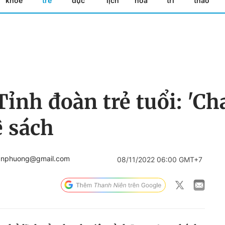
khỏe
trẻ
dục
lịch
hóa
trí
thao
Tỉnh đoàn trẻ tuổi: 'Ch
ê sách
anphuong@gmail.com
08/11/2022 06:00 GMT+7