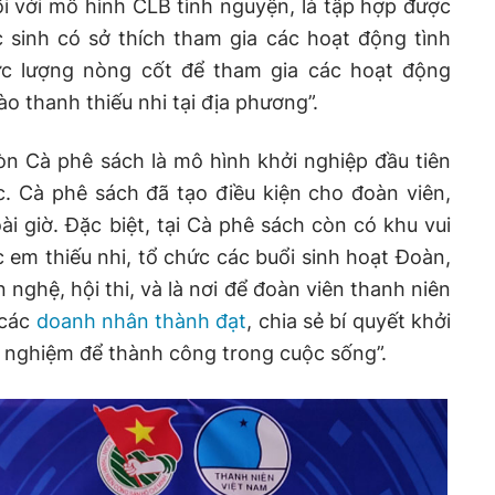
ối với mô hình CLB tình nguyện, là tập hợp được
c sinh có sở thích tham gia các hoạt động tình
ực lượng nòng cốt để tham gia các hoạt động
o thanh thiếu nhi tại địa phương”.
n Cà phê sách là mô hình khởi nghiệp đầu tiên
 Cà phê sách đã tạo điều kiện cho đoàn viên,
ài giờ. Đặc biệt, tại Cà phê sách còn có khu vui
 em thiếu nhi, tổ chức các buổi sinh hoạt Đoàn,
n nghệ, hội thi, và là nơi để đoàn viên thanh niên
 các
doanh nhân thành đạt
, chia sẻ bí quyết khởi
h nghiệm để thành công trong cuộc sống”.