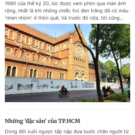
1990 của thế kỷ 20, lúc được xem phim qua màn ảnh
rộng, nhất là khi những chiếc tivi đen trắng đã có màu
'nhen nhóm' ở thôn quê. Và trước đó nữa, tôi cũng...
Đọc Thanh Niên trên điện thoại
Theo dõi báo trên
Hotline
Liên hệ quảng cáo
0906 645 777
0908 780 404
Đặt báo
Quảng cáo
RSS
Tòa soạn
Chính sách bảo m
Tổng biên tập: Nguyễn Ngọc Toàn
Phó tổng biên tập thường trực: Hải Thành
Phó tổng biên tập: Lâm Hiếu Dũng
Những 'đặc sản' của TP.HCM
Phó tổng biên tập: Trần Việt Hưng
Tổng thư ký tòa soạn: Đức Trung
Dòng đời xuôi ngược tấp nập đưa bước chân người tứ