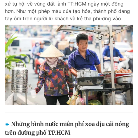
xứ tụ hội về vùng đất lành TP.HCM ngày một đông
Giấy phép xuất bản số 110/GP - BTTTT cấp ngày 24.3.2020
hơn. Như một phép màu của tạo hóa, thành phố dang
© 2003-2026 Bản quyền thuộc về Báo Thanh Niên. Cấm sao chép
dưới mọi hình thức nếu không có sự chấp thuận bằng văn bản.
tay ôm trọn người lữ khách và kẻ tha phương vào...
Phát triển bởi ePi Technologies, JSC.
Những bình nước miễn phí xoa dịu cái nóng
trên đường phố TP.HCM