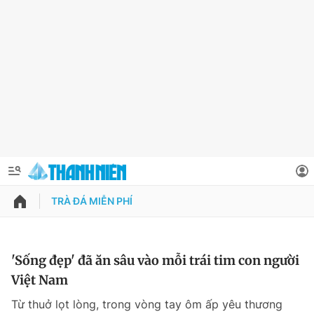
TRÀ ĐÁ MIỄN PHÍ
QUẢNG CÁO
ĐẶT BÁO
Thông tin tài khoản
'Sống đẹp' đã ăn sâu vào mỗi trái tim con người
Việt Nam
Đổi mật khẩu
Chuyên mục
Từ thuở lọt lòng, trong vòng tay ôm ấp yêu thương
Tin đã lưu