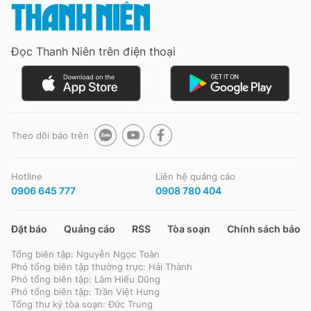
Đọc Thanh Niên trên điện thoại
Theo dõi báo trên
Hotline
Liên hệ quảng cáo
0906 645 777
0908 780 404
Đặt báo
Quảng cáo
RSS
Tòa soạn
Chính sách bảo m
Tổng biên tập: Nguyễn Ngọc Toàn
Phó tổng biên tập thường trực: Hải Thành
Phó tổng biên tập: Lâm Hiếu Dũng
Phó tổng biên tập: Trần Việt Hưng
Tổng thư ký tòa soạn: Đức Trung