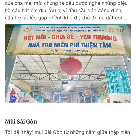
của cha mẹ, mỗi chúng ta đều được nghe những điệu
Chuyên mục khác
hò câu hát êm dịu: 'Ầu ơ, ví dầu cầu ván đóng đinh,
Tin đã xem
cầu tre lắt lẻo gập ghềnh khó đi, khó đi mẹ dắt con...
Chào ngày mới
Tin 24h
Đăng xuất
Tin thị trường
Tin 360
Video
Magazine
Sản phẩm khác
Tiện ích
Bạn cần biết
Thông tin tòa soạn
Liên hệ quảng cáo
Mùi Sài Gòn
Tôi đã 'thấy' mùi Sài Gòn từ những năm giữa thập niên