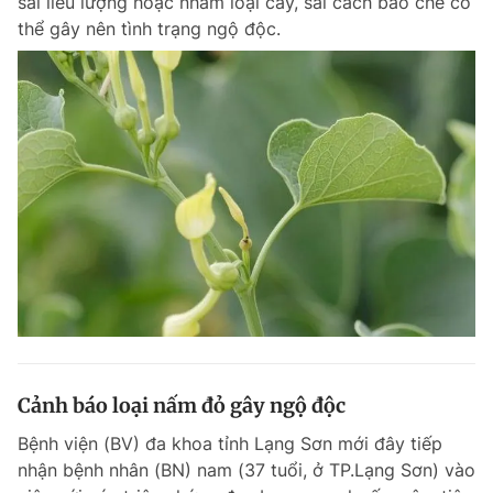
sai liều lượng hoặc nhầm loại cây, sai cách bào chế có
thể gây nên tình trạng ngộ độc.
Cảnh báo loại nấm đỏ gây ngộ độc
Bệnh viện (BV) đa khoa tỉnh Lạng Sơn mới đây tiếp
nhận bệnh nhân (BN) nam (37 tuổi, ở TP.Lạng Sơn) vào