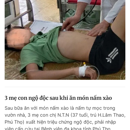
3 mẹ con ngộ độc sau khi ăn món nấm xào
Sau bữa ăn với món nấm xào là nấm tự mọc trong
vườn nhà, 3 mẹ con chị N.T.N (37 tuổi, trú H.Lâm Thao,
Phú Thọ) xuất hiện triệu chứng ngộ độc, phải nhập
viện cấp cứu tại Bệnh viện đa khoa tỉnh Phú Thọ.