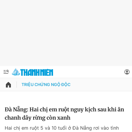
TRIỆU CHỨNG NGỘ ĐỘC
QUẢNG CÁO
ĐẶT BÁO
Thông tin tài khoản
Đà Nẵng: Hai chị em ruột nguy kịch sau khi ăn
chanh dây rừng còn xanh
Đổi mật khẩu
Chuyên mục
Hai chị em ruột 5 và 10 tuổi ở Đà Nẵng rơi vào tình
Tin đã lưu