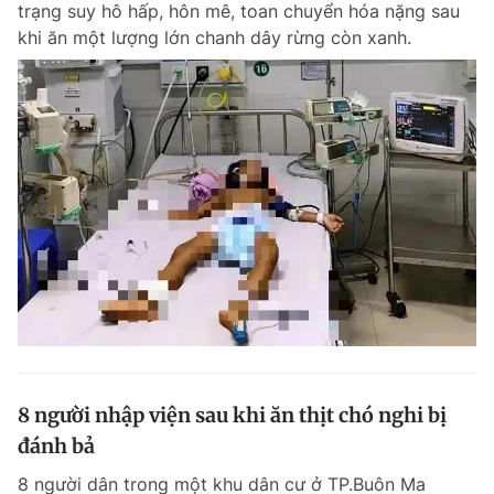
trạng suy hô hấp, hôn mê, toan chuyển hóa nặng sau
Chuyên mục khác
khi ăn một lượng lớn chanh dây rừng còn xanh.
Tin đã xem
Chào ngày mới
Tin 24h
Đăng xuất
Tin thị trường
Tin 360
Video
Magazine
Sản phẩm khác
Tiện ích
Bạn cần biết
Thông tin tòa soạn
Liên hệ quảng cáo
8 người nhập viện sau khi ăn thịt chó nghi bị
đánh bả
8 người dân trong một khu dân cư ở TP.Buôn Ma