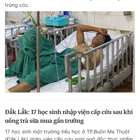
trứng cóc.
Giấy phép xuất bản số 110/GP - BTTTT cấp ngày 24.3.2020
© 2003-2026 Bản quyền thuộc về Báo Thanh Niên. Cấm sao chép
dưới mọi hình thức nếu không có sự chấp thuận bằng văn bản.
Phát triển bởi ePi Technologies, JSC.
Đắk Lắk: 17 học sinh nhập viện cấp cứu sau khi
uống trà sữa mua gần trường
17 học sinh một trường tiểu học ở TP.Buôn Ma Thuột
(Đắk Lắk) nhập viện cấp cứu nghi ngộ độc thực phẩm