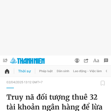
Thời sự
Pháp luật
Dân sinh
Lao động - Việc làm
Quy
QUẢNG CÁO
ĐẶT BÁO
02/04/2025 13:12 GMT+7
Thông tin tài khoản
Truy nã đối tượng thuê 32
Đổi mật khẩu
Chuyên mục
tài khoản ngân hàng để lừa
Tin đã lưu