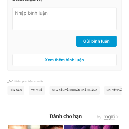
Gửi bình luận
Xem thêm bình luận
Khám phá thêm chủ đề
LỪA ĐẢO
TRUY NÃ
MUA BÁN TÀI KHOẢN NGÂN HÀNG
NGUYỄN VĂN TU