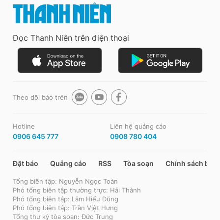
Đọc Thanh Niên trên điện thoại
Theo dõi báo trên
Hotline
Liên hệ quảng cáo
0906 645 777
0908 780 404
Đặt báo
Quảng cáo
RSS
Tòa soạn
Chính sách bảo
Tổng biên tập: Nguyễn Ngọc Toàn
Phó tổng biên tập thường trực: Hải Thành
Phó tổng biên tập: Lâm Hiếu Dũng
Phó tổng biên tập: Trần Việt Hưng
Tổng thư ký tòa soạn: Đức Trung