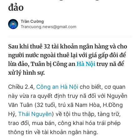
đảo
Chuyên mục khác
Tin đã xem
Chào ngày mới
Tin 24h
Trần Cường
Trancuong.news@gmail.com
Đăng xuất
Tin thị trường
Tin 360
Sau khi thuê 32 tài khoản ngân hàng và cho
người nước ngoài thuê lại với giá gấp đôi để
Video
Magazine
lừa đảo, Tuân bị Công an
Hà Nội
truy nã để
xử lý hình sự.
Sản phẩm khác
Chiều 2.4,
Công an Hà Nội
cho biết, cơ quan
Tiện ích
Bạn cần biết
này vừa ra quyết định truy nã đối với Nguyễn
Văn Tuân (32 tuổi, trú xã Nam Hòa, H.Đồng
Hỷ,
Thái Nguyên
) về tội thu thập, tàng trữ,
Thông tin tòa soạn
Liên hệ quảng cáo
trao đổi, mua bán, công khai hóa trái phép
thông tin về tài khoản ngân hàng.