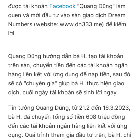
được tài khoản
Facebook
"Quang Dũng" làm
Giấy phép xuất bản số 110/GP - BTTTT cấp ngày 24.3.2020
© 2003-2026 Bản quyền thuộc về Báo Thanh Niên. Cấm sao
quen và mời đầu tư vào sàn giao dịch Dream
chép dưới mọi hình thức nếu không có sự chấp thuận bằng văn
bản. Phát triển bởi ePi Technologies, JSC.
Numbers (website: www.dn333.me) để kiếm
lời.
Quang Dũng hướng dẫn bà H. tạo tài khoản
trên sàn, chuyển tiền đến các tài khoản ngân
hàng liên kết với ứng dụng để nạp tiền, sau đó
sẽ có "chuyên gia" giúp bà H. thực hiện giao
dịch, cuối ngày tài khoản sẽ sinh lời ngay.
Tin tưởng Quang Dũng, từ 21.2 đến 16.3.2023,
bà H. đã chuyển tổng số tiền 608 triệu đồng
đến các tài khoản ngân hàng liên kết với ứng
dụng. Quá trình tham gia đầu tư trên, bà H. chỉ