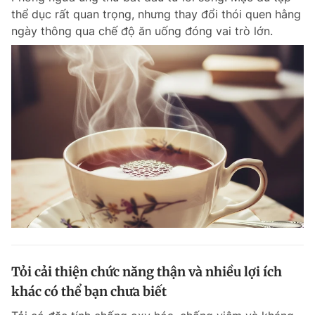
thể dục rất quan trọng, nhưng thay đổi thói quen hằng
Giấy phép xuất bản số 110/GP - BTTTT cấp ngày 24.3.2020
© 2003-2026 Bản quyền thuộc về Báo Thanh Niên. Cấm sao chép
ngày thông qua chế độ ăn uống đóng vai trò lớn.
dưới mọi hình thức nếu không có sự chấp thuận bằng văn bản.
Phát triển bởi ePi Technologies, JSC.
Tỏi cải thiện chức năng thận và nhiều lợi ích
khác có thể bạn chưa biết