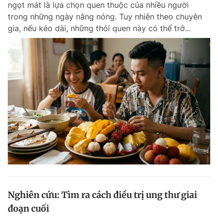
ngọt mát là lựa chọn quen thuộc của nhiều người
Chuyên mục khác
trong những ngày nắng nóng. Tuy nhiên theo chuyên
Tin đã xem
gia, nếu kéo dài, những thói quen này có thể trở...
Chào ngày mới
Tin 24h
Đăng xuất
Tin thị trường
Tin 360
Video
Magazine
Sản phẩm khác
Tiện ích
Bạn cần biết
Thông tin tòa soạn
Liên hệ quảng cáo
Nghiên cứu: Tìm ra cách điều trị ung thư giai
đoạn cuối