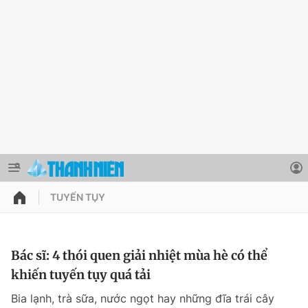
TUYẾN TỤY
QUẢNG CÁO
ĐẶT BÁO
Thông tin tài khoản
Bác sĩ: 4 thói quen giải nhiệt mùa hè có thể
khiến tuyến tụy quá tải
Đổi mật khẩu
Chuyên mục
Bia lạnh, trà sữa, nước ngọt hay những đĩa trái cây
Tin đã lưu