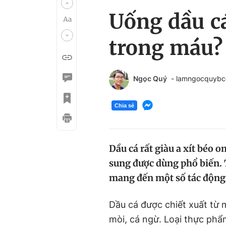
Uống dầu cá
trong máu?
Ngọc Quý
- lamngocquyb
Chia sẻ
Dầu cá rất giàu a xít béo
sung được dùng phổ biến. 
mang đến một số tác động 
Dầu cá được chiết xuất từ m
mòi, cá ngừ. Loại thực phẩm