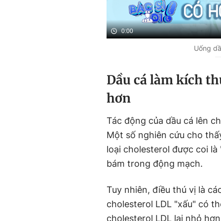
0:00
Uống dâ
Dầu cá làm kích th
hơn
Tác động của dầu cá lên c
Một số nghiên cứu cho thấy
loại cholesterol được coi l
bám trong động mạch.
Tuy nhiên, điều thú vị là 
cholesterol LDL "xấu" có t
cholesterol LDL lại nhỏ hơn