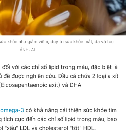
 sức khỏe như giảm viêm, duy trì sức khỏe mắt, da và tóc
ẢNH: AI
đối với các chỉ số lipid trong máu, đặc biệt là
ủ đề được nghiên cứu. Dầu cá chứa 2 loại a xít
(Eicosapentaenoic axit) và DHA
g
omega-3
có khả năng cải thiện sức khỏe tim
ích cực đến các chỉ số lipid trong máu, bao
ol "xấu" LDL và cholesterol "tốt" HDL.