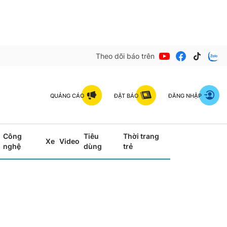
Theo dõi báo trên
QUẢNG CÁO
ĐẶT BÁO
ĐĂNG NHẬP
Công
Tiêu
Thời trang
Xe
Video
nghệ
dùng
trẻ