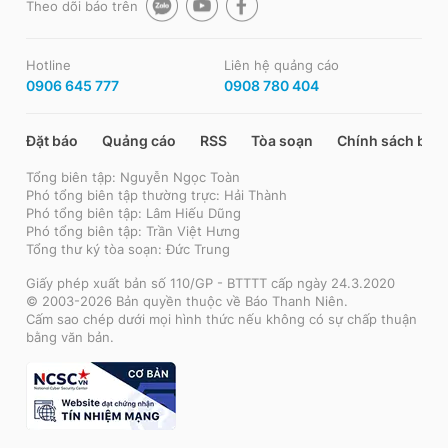
Theo dõi báo trên
Hotline
Liên hệ quảng cáo
0906 645 777
0908 780 404
Đặt báo
Quảng cáo
RSS
Tòa soạn
Chính sách bảo
Tổng biên tập: Nguyễn Ngọc Toàn
Phó tổng biên tập thường trực: Hải Thành
Phó tổng biên tập: Lâm Hiếu Dũng
Phó tổng biên tập: Trần Việt Hưng
Tổng thư ký tòa soạn: Đức Trung
Giấy phép xuất bản số 110/GP - BTTTT cấp ngày 24.3.2020
© 2003-2026 Bản quyền thuộc về Báo Thanh Niên.
Cấm sao chép dưới mọi hình thức nếu không có sự chấp thuận
bằng văn bản.