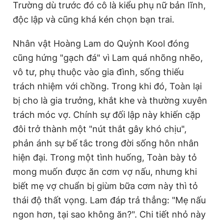
Trường dù trước đó cô là kiểu phụ nữ bản lĩnh,
độc lập và cũng khá kén chọn bạn trai.
Nhân vật Hoàng Lam do Quỳnh Kool đóng
cũng hứng "gạch đá" vì Lam quá nhõng nhẽo,
vô tư, phụ thuộc vào gia đình, sống thiếu
trách nhiệm với chồng. Trong khi đó, Toàn lại
bị cho là gia trưởng, khắt khe và thường xuyên
trách móc vợ. Chính sự đối lập này khiến cặp
đôi trở thành một "nút thắt gây khó chịu",
phản ánh sự bế tắc trong đời sống hôn nhân
hiện đại. Trong một tình huống, Toàn bày tỏ
mong muốn được ăn cơm vợ nấu, nhưng khi
biết mẹ vợ chuẩn bị giùm bữa cơm này thì tỏ
thái độ thất vọng. Lam đáp trả thẳng: "Mẹ nấu
ngon hơn, tại sao không ăn?". Chi tiết nhỏ này