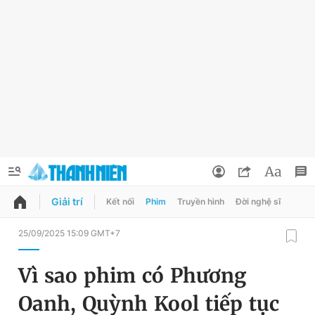
Giải trí
Kết nối
Phim
Truyền hình
Đời nghệ sĩ
QUẢNG CÁO
ĐẶT BÁO
25/09/2025 15:09 GMT+7
Thông tin tài khoản
Vì sao phim có Phương
Đổi mật khẩu
Chuyên mục
Oanh, Quỳnh Kool tiếp tục
Tin đã lưu