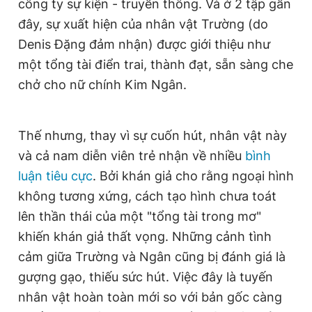
công ty sự kiện - truyền thông. Và ở 2 tập gần
Giấy phép xuất bản số 110/GP - BTTTT cấp ngày 24.3.2020
đây, sự xuất hiện của nhân vật Trường (do
© 2003-2026 Bản quyền thuộc về Báo Thanh Niên. Cấm sao
chép dưới mọi hình thức nếu không có sự chấp thuận bằng văn
Denis Đặng đảm nhận) được giới thiệu như
bản. Phát triển bởi ePi Technologies, JSC.
một tổng tài điển trai, thành đạt, sẵn sàng che
chở cho nữ chính Kim Ngân.
Thế nhưng, thay vì sự cuốn hút, nhân vật này
và cả nam diễn viên trẻ nhận về nhiều
bình
luận tiêu cực
. Bởi khán giả cho rằng ngoại hình
không tương xứng, cách tạo hình chưa toát
lên thần thái của một "tổng tài trong mơ"
khiến khán giả thất vọng. Những cảnh tình
cảm giữa Trường và Ngân cũng bị đánh giá là
gượng gạo, thiếu sức hút. Việc đây là tuyến
nhân vật hoàn toàn mới so với bản gốc càng