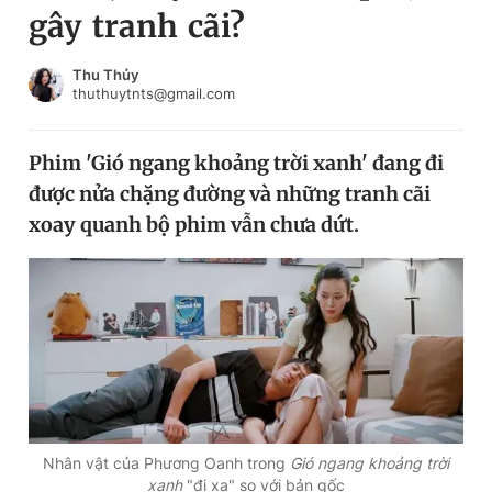
gây tranh cãi?
Chuyên mục khác
Tin đã xem
Chào ngày mới
Tin 24h
Thu Thủy
thuthuytnts@gmail.com
Đăng xuất
Tin thị trường
Tin 360
Phim 'Gió ngang khoảng trời xanh' đang đi
được nửa chặng đường và những tranh cãi
Video
Magazine
xoay quanh bộ phim vẫn chưa dứt.
Sản phẩm khác
Tiện ích
Bạn cần biết
Thông tin tòa soạn
Liên hệ quảng cáo
Nhân vật của Phương Oanh trong
Gió ngang khoảng trời
xanh
"đi xa" so với bản gốc