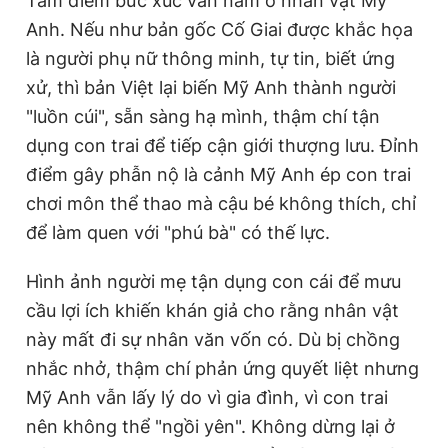
Tâm điểm bức xúc vẫn nằm ở nhân vật Mỹ
Anh. Nếu như bản gốc Cố Giai được khắc họa
là người phụ nữ thông minh, tự tin, biết ứng
xử, thì bản Việt lại biến Mỹ Anh thành người
"luồn cúi", sẵn sàng hạ mình, thậm chí tận
dụng con trai để tiếp cận giới thượng lưu. Đỉnh
điểm gây phẫn nộ là cảnh Mỹ Anh ép con trai
chơi môn thể thao mà cậu bé không thích, chỉ
để làm quen với "phú bà" có thế lực.
Hình ảnh người mẹ tận dụng con cái để mưu
cầu lợi ích khiến khán giả cho rằng nhân vật
này mất đi sự nhân văn vốn có. Dù bị chồng
nhắc nhở, thậm chí phản ứng quyết liệt nhưng
Mỹ Anh vẫn lấy lý do vì gia đình, vì con trai
nên không thể "ngồi yên". Không dừng lại ở