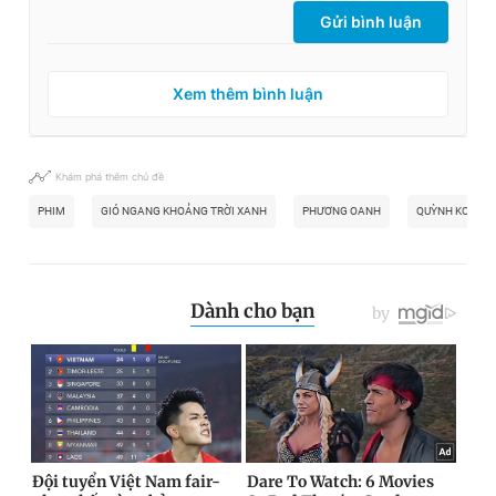
Gửi bình luận
Xem thêm bình luận
Khám phá thêm chủ đề
PHIM
GIÓ NGANG KHOẢNG TRỜI XANH
PHƯƠNG OANH
QUỲNH KOOL