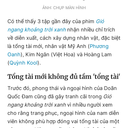
ẢNH: CHỤP MÀN HÌNH
Đọc Thanh Niên trên điện thoại
Có thể thấy 3 tập gần đây của phim
Gió
ngang khoảng trời xanh
nhận nhiều chỉ trích
về diễn xuất, cách xây dựng nhân vật, đặc biệt
là tổng tài mới, nhân vật Mỹ Anh (
Phương
Oanh
), Kim Ngân (Việt Hoa) và Hoàng Lam
Theo dõi báo trên
(
Quỳnh Kool
).
Hotline
Liên hệ quảng cáo
Tổng tài mới không đủ tầm 'tổng tài'
0906 645 777
0908 780 404
Trước đó, phong thái và ngoại hình của Doãn
Đặt báo
Quảng cáo
RSS
Tòa soạn
Chính sách bảo
Quốc Đam cũng đã gây tranh cãi trong
Gió
Tổng biên tập: Nguyễn Ngọc Toàn
ngang khoảng trời xanh
vì nhiều người xem
Phó tổng biên tập thường trực: Hải Thành
cho rằng trang phục, ngoại hình của nam diễn
Phó tổng biên tập: Lâm Hiếu Dũng
Phó tổng biên tập: Trần Việt Hưng
viên không phù hợp đóng vai tổng tài của một
Tổng thư ký tòa soạn: Đức Trung