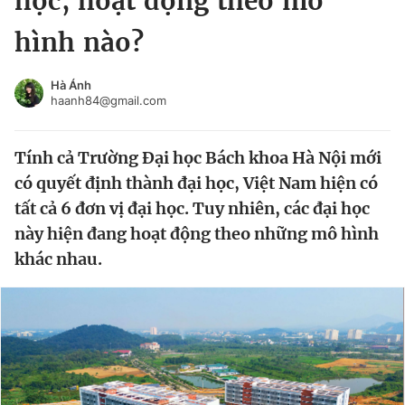
học, hoạt động theo mô
Chuyên mục khác
hình nào?
Tin đã xem
Chào ngày mới
Tin 24h
Hà Ánh
Đăng xuất
haanh84@gmail.com
Tin thị trường
Tin 360
Tính cả Trường Đại học Bách khoa Hà Nội mới
Video
Magazine
có quyết định thành đại học, Việt Nam hiện có
tất cả 6 đơn vị đại học. Tuy nhiên, các đại học
này hiện đang hoạt động theo những mô hình
Sản phẩm khác
khác nhau.
Tiện ích
Bạn cần biết
Thông tin tòa soạn
Liên hệ quảng cáo