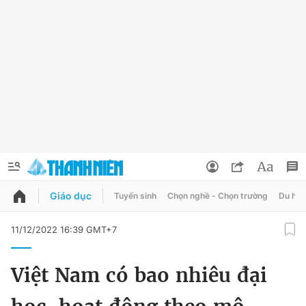
Giáo dục
Tuyển sinh
Chọn nghề - Chọn trường
Du học
QUẢNG CÁO
ĐẶT BÁO
11/12/2022 16:39 GMT+7
Thông tin tài khoản
Việt Nam có bao nhiêu đại
Đổi mật khẩu
Chuyên mục
Tin đã lưu