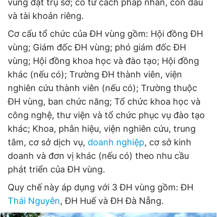
vùng đặt trụ sở; có tư cách pháp nhân, con dấu
và tài khoản riêng.
Cơ cấu tổ chức của ĐH vùng gồm: Hội đồng ĐH
vùng; Giám đốc ĐH vùng; phó giám đốc ĐH
vùng; Hội đồng khoa học và đào tạo; Hội đồng
khác (nếu có); Trường ĐH thành viên, viện
nghiên cứu thành viên (nếu có); Trường thuộc
ĐH vùng, ban chức năng; Tổ chức khoa học và
công nghệ, thư viện và tổ chức phục vụ đào tạo
khác; Khoa, phân hiệu, viện nghiên cứu, trung
tâm, cơ sở dịch vụ,
doanh nghiệp
, cơ sở kinh
doanh và đơn vị khác (nếu có) theo nhu cầu
phát triển của ĐH vùng.
Quy chế này áp dụng với 3 ĐH vùng gồm: ĐH
Thái Nguyên
, ĐH Huế và ĐH Đà Nẵng.