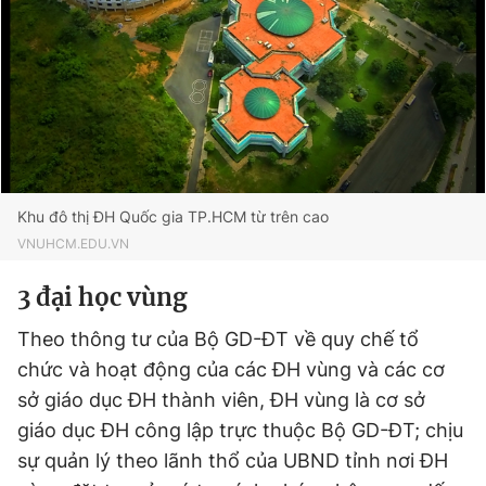
Khu đô thị ĐH Quốc gia TP.HCM từ trên cao
VNUHCM.EDU.VN
3 đại học vùng
Theo thông tư của Bộ GD-ĐT về quy chế tổ
chức và hoạt động của các ĐH vùng và các cơ
sở giáo dục ĐH thành viên, ĐH vùng là cơ sở
giáo dục ĐH công lập trực thuộc Bộ GD-ĐT; chịu
sự quản lý theo lãnh thổ của UBND tỉnh nơi ĐH