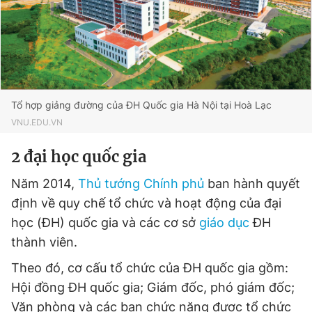
Đọc Thanh Niên trên điện thoại
Tổ hợp giảng đường của ĐH Quốc gia Hà Nội tại Hoà Lạc
VNU.EDU.VN
Theo dõi báo trên
2 đại học quốc gia
Hotline
Liên hệ quảng cáo
Năm 2014,
Thủ tướng Chính phủ
ban hành quyết
0906 645 777
0908 780 404
định về quy chế tổ chức và hoạt động của đại
học (ĐH) quốc gia và các cơ sở
giáo dục
ĐH
Đặt báo
Quảng cáo
RSS
Tòa soạn
Chính sách bảo
thành viên.
Tổng biên tập: Nguyễn Ngọc Toàn
Phó tổng biên tập thường trực: Hải Thành
Theo đó, cơ cấu tổ chức của ĐH quốc gia gồm:
Phó tổng biên tập: Lâm Hiếu Dũng
Hội đồng ĐH quốc gia; Giám đốc, phó giám đốc;
Phó tổng biên tập: Trần Việt Hưng
Tổng thư ký tòa soạn: Đức Trung
Văn phòng và các ban chức năng được tổ chức