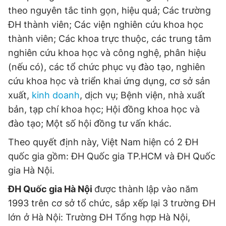
theo nguyên tắc tinh gọn, hiệu quả; Các trường
Giấy phép xuất bản số 110/GP - BTTTT cấp ngày 24.3.2020
© 2003-2026 Bản quyền thuộc về Báo Thanh Niên. Cấm sao
ĐH thành viên; Các viện nghiên cứu khoa học
chép dưới mọi hình thức nếu không có sự chấp thuận bằng văn
bản. Phát triển bởi ePi Technologies, JSC.
thành viên; Các khoa trực thuộc, các trung tâm
nghiên cứu khoa học và công nghệ, phân hiệu
(nếu có), các tổ chức phục vụ đào tạo, nghiên
cứu khoa học và triển khai ứng dụng, cơ sở sản
xuất,
kinh doanh
, dịch vụ; Bệnh viện, nhà xuất
bản, tạp chí khoa học; Hội đồng khoa học và
đào tạo; Một số hội đồng tư vấn khác.
Theo quyết định này, Việt Nam hiện có 2 ĐH
quốc gia gồm: ĐH Quốc gia TP.HCM và ĐH Quốc
gia Hà Nội.
ĐH Quốc gia Hà Nội
được thành lập vào năm
1993 trên cơ sở tổ chức, sắp xếp lại 3 trường ĐH
lớn ở Hà Nội: Trường ĐH Tổng hợp Hà Nội,