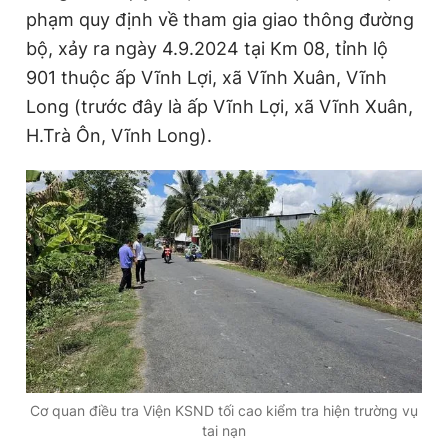
n
i
phạm quy định về tham gia giao thông đường
t
o
bộ, xảy ra ngày 4.9.2024 tại Km 08, tỉnh lộ
T
n
901 thuộc ấp Vĩnh Lợi, xã Vĩnh Xuân, Vĩnh
i
Long (trước đây là ấp Vĩnh Lợi, xã Vĩnh Xuân,
m
H.Trà Ôn, Vĩnh Long).
e
Cơ quan điều tra Viện KSND tối cao kiểm tra hiện trường vụ
tai nạn