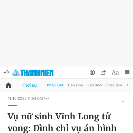
Thời sự
Pháp luật
Dân sinh
Lao động - Việc làm
Quy
QUẢNG CÁO
ĐẶT BÁO
11/10/2025 11:54 GMT+7
Thông tin tài khoản
Vụ nữ sinh Vĩnh Long tử
Đổi mật khẩu
Chuyên mục
vong: Đình chỉ vụ án hình
Tin đã lưu