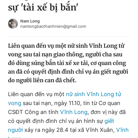
sự 'tài xế bị bắn'
Chuyên mục khác
Tin đã xem
Chào ngày mới
Tin 24h
Nam Long
namlongbaothanhnien@gmail.com
Đăng xuất
Tin thị trường
Tin 360
Liên quan đến vụ một nữ sinh Vĩnh Long tử
vong sau tai nạn giao thông, người cha sau
Video
Magazine
đó dùng súng bắn tài xế xe tải, cơ quan công
an đã có quyết định đình chỉ vụ án giết người
do người liên can đã chết.
Sản phẩm khác
Tiện ích
Liên quan đến vụ một
nữ sinh Vĩnh Long tử
Bạn cần biết
vong
sau tai nạn, ngày 11.10, tin từ Cơ quan
CSĐT Công an tỉnh
Vĩnh Long
, đơn vị này đã
Thông tin tòa soạn
Liên hệ quảng cáo
có quyết định đình chỉ vụ án hình sự
giết
người
xảy ra ngày 28.4 tại xã Vĩnh Xuân,
Vĩnh