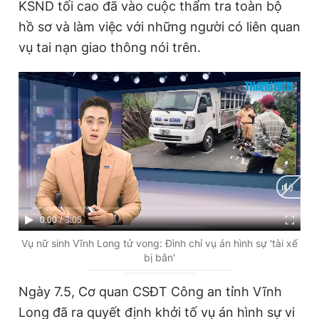
KSND tối cao đã vào cuộc thẩm tra toàn bộ
hồ sơ và làm việc với những người có liên quan
vụ tai nạn giao thông nói trên.
C
0:00
/
D
3:05
u
u
Vụ nữ sinh Vĩnh Long tử vong: Đình chỉ vụ án hình sự 'tài xế
bị bắn'
r
r
r
a
Ngày 7.5, Cơ quan CSĐT Công an tỉnh Vĩnh
e
t
Long đã ra quyết định khởi tố vụ án hình sự vi