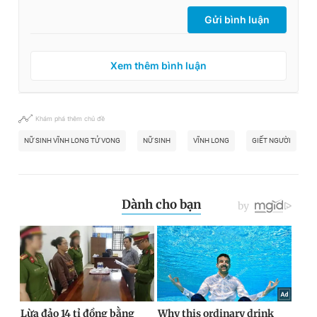
Gửi bình luận
Xem thêm bình luận
Khám phá thêm chủ đề
NỮ SINH VĨNH LONG TỬ VONG
NỮ SINH
VĨNH LONG
GIẾT NGƯỜI