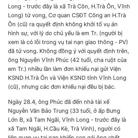
Long - trước đây là xã Trà Côn, H.Trà Ôn, Vĩnh
Giấy phép xuất bản số 110/GP - BTTTT cấp ngày 24.3.2020
© 2003-2026 Bản quyền thuộc về Báo Thanh Niên. Cấm sao
Long) tử vong, Cơ quan CSĐT Công an H.Trà
chép dưới mọi hình thức nếu không có sự chấp thuận bằng văn
bản. Phát triển bởi ePi Technologies, JSC.
Ôn (cũ) ra quyết định không khởi tố vụ án
hình sự, với lý do chủ yếu là em Tr. (người bị
xem là có lỗi trong vụ tai nạn giao thông - PV)
đã tử vong. Không đồng ý với quyết định trên,
ông Nguyễn Vĩnh Phúc (42 tuổi, cha ruột của
em Tr.) nhiều lần làm đơn khiếu nại gửi Viện
KSND H.Trà Ôn và Viện KSND tỉnh Vĩnh Long
(cũ), nhưng các đơn khiếu nại đều bị bác.
Ngày 28.4, ông Phúc đã đến nhà tài xế
Nguyễn Văn Bảo Trung (33 tuổi, ở ấp Bưng
Lớn B, xã Tam Ngãi, Vĩnh Long - trước đây là
xã Tam Ngãi, H.Cầu Kè, Trà Vinh), người có
liên quan vụ tai nạn khiến con gái ông chết,