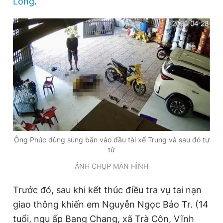
Long
.
Đọc Thanh Niên trên điện thoại
Theo dõi báo trên
Hotline
Liên hệ quảng cáo
0906 645 777
0908 780 404
Ông Phúc dùng súng bắn vào đầu tài xế Trung và sau đó tự
tử
Đặt báo
Quảng cáo
RSS
Tòa soạn
Chính sách bảo
ẢNH CHỤP MÀN HÌNH
Tổng biên tập: Nguyễn Ngọc Toàn
Phó tổng biên tập thường trực: Hải Thành
Trước đó, sau khi kết thúc điều tra vụ tai nạn
Phó tổng biên tập: Lâm Hiếu Dũng
giao thông khiến em Nguyễn Ngọc Bảo Tr. (14
Phó tổng biên tập: Trần Việt Hưng
Tổng thư ký tòa soạn: Đức Trung
tuổi, ngụ ấp Bang Chang, xã Trà Côn, Vĩnh