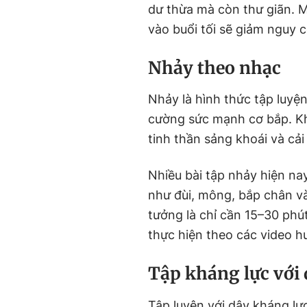
dư thừa mà còn thư giãn. M
vào buổi tối sẽ giảm nguy 
Nhảy theo nhạc
Nhảy là hình thức tập luyện
cường sức mạnh cơ bắp. Kh
tinh thần sảng khoái và cải
Nhiều bài tập nhảy hiện na
như đùi, mông, bắp chân và 
tưởng là chỉ cần 15–30 phú
thực hiện theo các video 
Tập kháng lực với 
Tập luyện với dây kháng lự