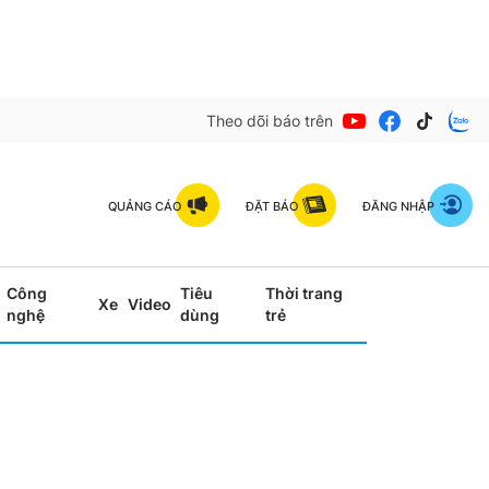
Theo dõi báo trên
QUẢNG CÁO
ĐẶT BÁO
ĐĂNG NHẬP
Công
Tiêu
Thời trang
Xe
Video
nghệ
dùng
trẻ