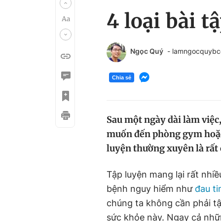
4 loại bài 
Ngọc Quý
- lamngocquyb
Chia sẻ
Sau một ngày dài làm việc
muốn đến phòng gym hoặc r
luyện thường xuyên là rất 
Tập luyện mang lại rất nhiề
bệnh nguy hiểm như
đau t
chúng ta không cần phải tậ
sức khỏe này. Ngay cả nhữn