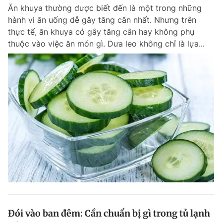
Ăn khuya thường được biết đến là một trong những
Giấy phép xuất bản số 110/GP - BTTTT cấp ngày 24.3.2020
© 2003-2026 Bản quyền thuộc về Báo Thanh Niên. Cấm sao chép
hành vi ăn uống dễ gây tăng cân nhất. Nhưng trên
dưới mọi hình thức nếu không có sự chấp thuận bằng văn bản.
thực tế, ăn khuya có gây tăng cân hay không phụ
Phát triển bởi ePi Technologies, JSC.
thuộc vào việc ăn món gì. Dưa leo không chỉ là lựa...
Đói vào ban đêm: Cần chuẩn bị gì trong tủ lạnh