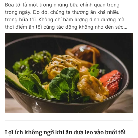
Bữa tối là một trong những bữa chính quan trọng
trong ngày. Do đó, chúng ta thường ăn khá nhiều
trong bữa tối. Không chỉ hàm lượng dinh dưỡng mà
Đọc Thanh Niên trên điện thoại
thời điểm ăn tối cũng tác động không nhỏ đến sức...
Theo dõi báo trên
Hotline
Liên hệ quảng cáo
0906 645 777
0908 780 404
Đặt báo
Quảng cáo
RSS
Tòa soạn
Chính sách bảo m
Tổng biên tập: Nguyễn Ngọc Toàn
Phó tổng biên tập thường trực: Hải Thành
Phó tổng biên tập: Lâm Hiếu Dũng
Phó tổng biên tập: Trần Việt Hưng
Lợi ích không ngờ khi ăn dưa leo vào buổi tối
Tổng thư ký tòa soạn: Đức Trung