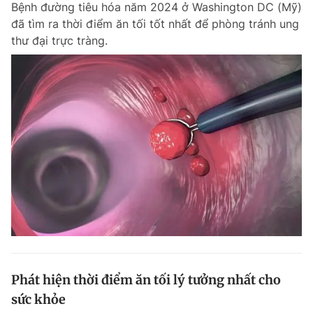
Bệnh đường tiêu hóa năm 2024 ở Washington DC (Mỹ)
Chuyên mục khác
đã tìm ra thời điểm ăn tối tốt nhất để phòng tránh ung
Tin đã xem
thư đại trực tràng.
Chào ngày mới
Tin 24h
Đăng xuất
Tin thị trường
Tin 360
Video
Magazine
Sản phẩm khác
Tiện ích
Bạn cần biết
Thông tin tòa soạn
Liên hệ quảng cáo
Phát hiện thời điểm ăn tối lý tưởng nhất cho
sức khỏe