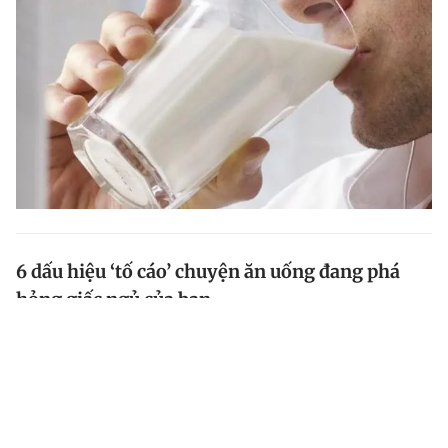
6 dấu hiệu ‘tố cáo’ chuyện ăn uống đang phá
hỏng giấc ngủ của bạn
Bạn có bao giờ thức dậy với cảm giác lờ đờ hơn cả khi
bạn đi ngủ vào đêm hôm trước không? Chuyện ăn
uống của bạn có thể là thủ phạm, theo Eat This, Not
That!