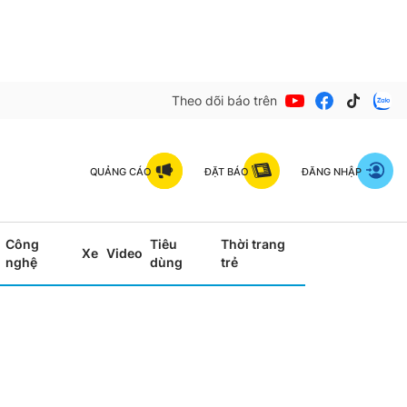
Theo dõi báo trên
QUẢNG CÁO
ĐẶT BÁO
ĐĂNG NHẬP
Công
Tiêu
Thời trang
Xe
Video
nghệ
dùng
trẻ