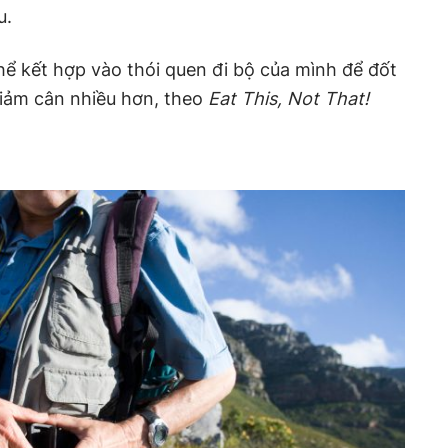
u.
hể kết hợp vào thói quen đi bộ của mình để đốt
giảm cân nhiều hơn, theo
Eat This, Not That!