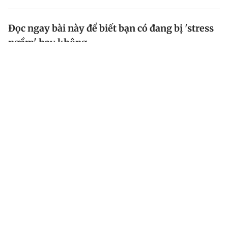
Đọc ngay bài này để biết bạn có đang bị 'stress
ngầm' hay không
(iHay) Khi một người bị stress vì bất cứ lý do gì và họ
không thể vượt qua hoặc vượt qua ở một mức độ nào
đó thì vẫn còn lại những căng thẳng tiềm ẩn bên
trong.