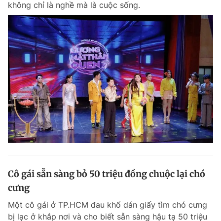
không chỉ là nghề mà là cuộc sống.
Chuyên mục khác
Tin đã xem
Chào ngày mới
Tin 24h
Đăng xuất
Tin thị trường
Tin 360
Video
Magazine
Sản phẩm khác
Tiện ích
Bạn cần biết
Cô gái sẵn sàng bỏ 50 triệu đồng chuộc lại chó
Thông tin tòa soạn
Liên hệ quảng cáo
cưng
Một cô gái ở TP.HCM đau khổ dán giấy tìm chó cưng
bị lạc ở khắp nơi và cho biết sẵn sàng hậu tạ 50 triệu