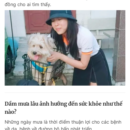
đồng cho ai tìm thấy.
Đọc Thanh Niên trên điện thoại
Theo dõi báo trên
Hotline
Liên hệ quảng cáo
0906 645 777
0908 780 404
Đặt báo
Quảng cáo
RSS
Tòa soạn
Chính sách bảo m
Dầm mưa lâu ảnh hưởng đến sức khỏe như thế
Tổng biên tập: Nguyễn Ngọc Toàn
Phó tổng biên tập thường trực: Hải Thành
nào?
Phó tổng biên tập: Lâm Hiếu Dũng
Phó tổng biên tập: Trần Việt Hưng
Những ngày mưa là thời điểm thuận lợi cho các bệnh
Tổng thư ký tòa soạn: Đức Trung
về da, bệnh về đường hô hấp phát triển.