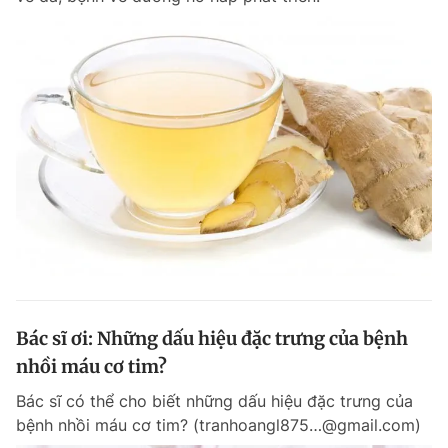
Giấy phép xuất bản số 110/GP - BTTTT cấp ngày 24.3.2020
© 2003-2026 Bản quyền thuộc về Báo Thanh Niên. Cấm sao chép
dưới mọi hình thức nếu không có sự chấp thuận bằng văn bản.
Phát triển bởi ePi Technologies, JSC.
Bác sĩ ơi: Những dấu hiệu đặc trưng của bệnh
nhồi máu cơ tim?
Bác sĩ có thể cho biết những dấu hiệu đặc trưng của
bệnh nhồi máu cơ tim? (tranhoangl875…@gmail.com)