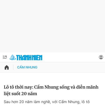
CẨM NHUNG
QUẢNG CÁO
ĐẶT BÁO
Thông tin tài khoản
Lô tô thời nay: Cẩm Nhung sống và diễn mãnh
liệt suốt 20 năm
Đổi mật khẩu
Chuyên mục
Sau hơn 20 năm làm nghề, với Cẩm Nhung, lô tô
Tin đã lưu