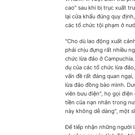
cao" sau khi bị trục xuất t
lại cửa khẩu đúng quy định,
các tổ chức tội phạm ở nư
"Cho dù lao động xuất cản
phải chịu đựng rất nhiều ng
chức lừa đảo ở Campuchia. 
dụ của các tổ chức lừa đảo,
vấn đề rất đáng quan ngại,
lừa đảo đồng bào mình. Dướ
viên bưu điện", họ gọi điện
tiền của nạn nhân trong nướ
này không dễ dàng", một sĩ
Để tiếp nhận những người l