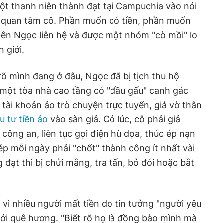
ột thanh niên thành đạt tại Campuchia vào nói
t quan tâm cô. Phần muốn có tiền, phần muốn
ên Ngọc liên hệ và được một nhóm "cò mồi" lo
 giới.
rõ mình đang ở đâu, Ngọc đã bị tịch thu hộ
o một tòa nhà cao tầng có "đầu gấu" canh gác
tài khoản ảo trò chuyện trực tuyến, giả vờ thân
u tư tiền ảo
vào sàn giả. Có lúc, cô phải giả
công an, liên tục gọi điện hù dọa, thúc ép nạn
ép mỗi ngày phải "chốt" thành công ít nhất vài
đạt thì bị chửi mắng, tra tấn, bỏ đói hoặc bắt
vì nhiều người mất tiền do tin tưởng "người yêu
với quê hương. "Biết rõ họ là đồng bào mình mà