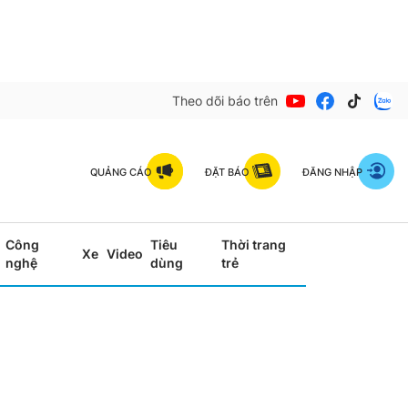
Theo dõi báo trên
QUẢNG CÁO
ĐẶT BÁO
ĐĂNG NHẬP
Công
Tiêu
Thời trang
Xe
Video
nghệ
dùng
trẻ