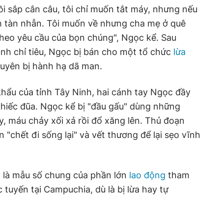
ồi sắp cắn câu, tôi chỉ muốn tắt máy, nhưng nếu
nh tàn nhẫn. Tôi muốn về nhưng cha mẹ ở quê
 theo yêu cầu của bọn chúng", Ngọc kể. Sau
h chỉ tiêu, Ngọc bị bán cho một tổ chức
lừa
uyên bị hành hạ dã man.
hẩu của tỉnh Tây Ninh, hai cánh tay Ngọc đầy
chiếc đũa. Ngọc kể bị "đầu gấu" dùng những
y, máu chảy xối xả rồi đổ xăng lên. Thủ đoạn
"chết đi sống lại" và vết thương để lại sẹo vĩnh
là mẫu số chung của phần lớn
lao động
tham
c tuyến tại Campuchia, dù là bị lừa hay tự