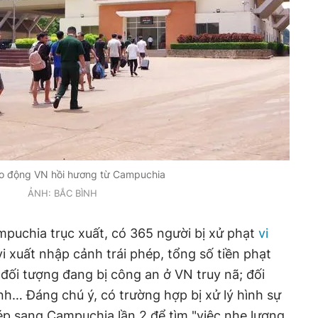
ao động VN hồi hương từ Campuchia
ẢNH: BẮC BÌNH
mpuchia trục xuất, có 365 người bị xử phạt
vi
i xuất nhập cảnh trái phép, tổng số tiền phạt
à đối tượng đang bị công an ở VN truy nã; đối
h… Đáng chú ý, có trường hợp bị xử lý hình sự
hép sang Campuchia lần 2 để tìm "việc nhẹ lương