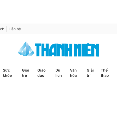
ích
Liên hệ
Sức
Giới
Giáo
Du
Văn
Giải
Thể
khỏe
trẻ
dục
lịch
hóa
trí
thao