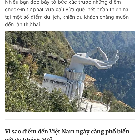
Nhiều bạn đọc bày tỏ bức xúc trước những điểm
check-in tự phát vừa xấu vừa quê 'hết phần thiên hạ'
tại một số điểm du lịch, khiến du khách chẳng muốn
đến lần thứ hai.
Vì sao điểm đến Việt Nam ngày càng phổ biến