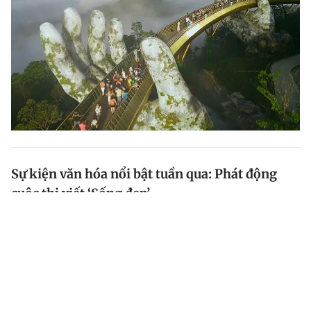
Sự kiện văn hóa nổi bật tuần qua: Phát động
cuộc thi viết ‘Sống đẹp’
Trong khuôn khổ các hoạt động kỷ niệm 90 năm ngày
thành lập Đoàn TNCS Hồ Chí Minh (26.3.1931 -
26.3.2021), Báo Thanh Niên tổ chức lễ phát động cuộc
thi viết Sống đẹp với tổng giải thưởng 260 triệu...