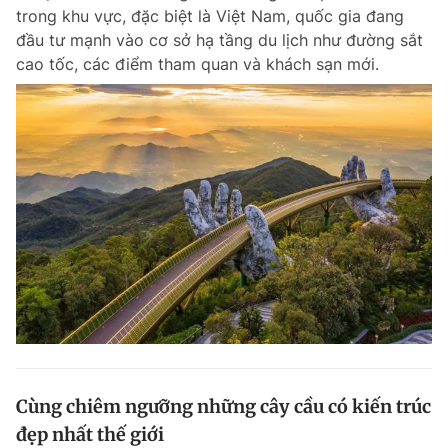
trong khu vực, đặc biệt là Việt Nam, quốc gia đang
Giấy phép xuất bản số 110/GP - BTTTT cấp ngày 24.3.2020
© 2003-2026 Bản quyền thuộc về Báo Thanh Niên. Cấm sao chép
đầu tư mạnh vào cơ sở hạ tầng du lịch như đường sắt
dưới mọi hình thức nếu không có sự chấp thuận bằng văn bản.
cao tốc, các điểm tham quan và khách sạn mới.
Phát triển bởi ePi Technologies, JSC.
Cùng chiêm ngưỡng những cây cầu có kiến trúc
đẹp nhất thế giới