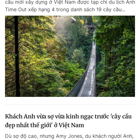
cầu mới xây dựng ở Việt Nam được tạp chí du lịch Anh
Chuyên mục khác
Time Out xếp hạng 4 trong danh sách 19 cây cầu...
Tin đã xem
Chào ngày mới
Tin 24h
Đăng xuất
Tin thị trường
Tin 360
Video
Magazine
Sản phẩm khác
Tiện ích
Bạn cần biết
Thông tin tòa soạn
Liên hệ quảng cáo
Khách Anh vừa sợ vừa kinh ngạc trước 'cây cầu
đẹp nhất thế giới' ở Việt Nam
Dù sợ độ cao, nhưng Amy Jones, du khách người Anh,