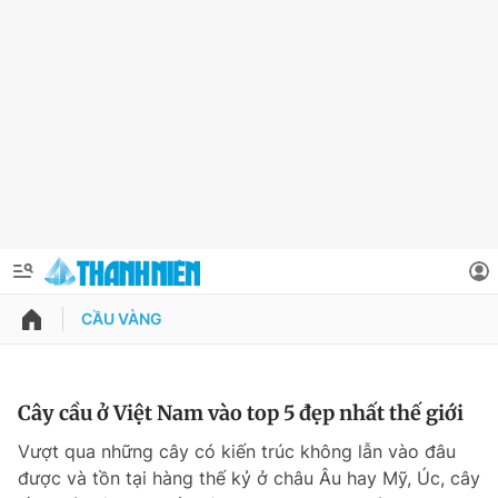
CẦU VÀNG
QUẢNG CÁO
ĐẶT BÁO
Thông tin tài khoản
Cây cầu ở Việt Nam vào top 5 đẹp nhất thế giới
Đổi mật khẩu
Vượt qua những cây có kiến trúc không lẫn vào đâu
Chuyên mục
được và tồn tại hàng thế kỷ ở châu Âu hay Mỹ, Úc, cây
Tin đã lưu