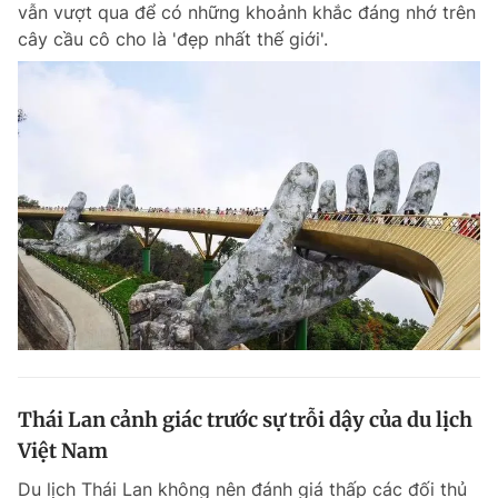
vẫn vượt qua để có những khoảnh khắc đáng nhớ trên
cây cầu cô cho là 'đẹp nhất thế giới'.
Đọc Thanh Niên trên điện thoại
Theo dõi báo trên
Hotline
Liên hệ quảng cáo
0906 645 777
0908 780 404
Đặt báo
Quảng cáo
RSS
Tòa soạn
Chính sách bảo m
Tổng biên tập: Nguyễn Ngọc Toàn
Thái Lan cảnh giác trước sự trỗi dậy của du lịch
Phó tổng biên tập thường trực: Hải Thành
Phó tổng biên tập: Lâm Hiếu Dũng
Việt Nam
Phó tổng biên tập: Trần Việt Hưng
Tổng thư ký tòa soạn: Đức Trung
Du lịch Thái Lan không nên đánh giá thấp các đối thủ