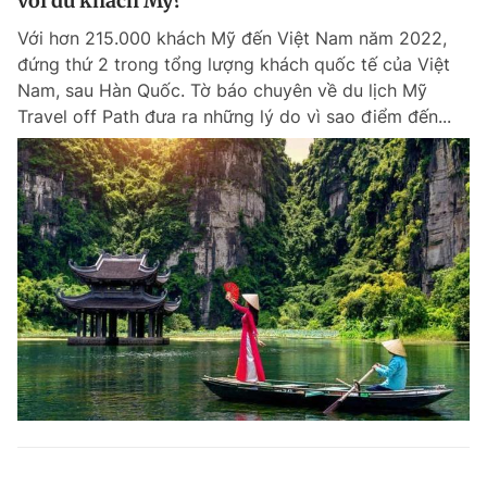
với du khách Mỹ?
Với hơn 215.000 khách Mỹ đến Việt Nam năm 2022,
đứng thứ 2 trong tổng lượng khách quốc tế của Việt
Nam, sau Hàn Quốc. Tờ báo chuyên về du lịch Mỹ
Travel off Path đưa ra những lý do vì sao điểm đến...