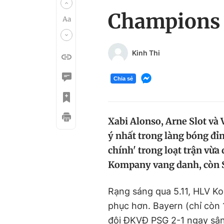
Champions 
Kinh Thi
Chia sẻ
Xabi Alonso, Arne Slot và
ý nhất trong làng bóng đỉn
chính' trong loạt trận vừa
Kompany vang danh, còn S
Rạng sáng qua 5.11, HLV K
phục hơn. Bayern (chỉ còn 1
đội ĐKVĐ PSG 2-1 ngay sân 