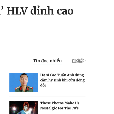
’ HLV đỉnh cao