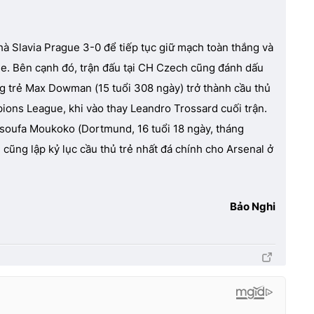
à Slavia Prague 3-0 để tiếp tục giữ mạch toàn thắng và
e. Bên cạnh đó, trận đấu tại CH Czech cũng đánh dấu
ăng trẻ Max Dowman (15 tuổi 308 ngày) trở thành cầu thủ
pions League, khi vào thay Leandro Trossard cuối trận.
ssoufa Moukoko (Dortmund, 16 tuổi 18 ngày, tháng
cũng lập kỷ lục cầu thủ trẻ nhất đá chính cho Arsenal ở
Bảo Nghi