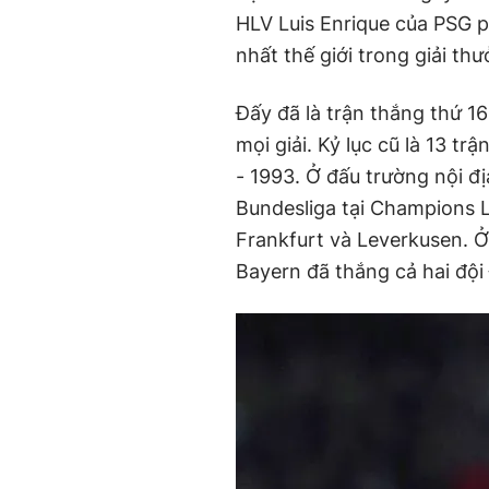
HLV Luis Enrique của PSG ph
nhất thế giới trong giải thư
Đấy đã là trận thắng thứ 16
mọi giải. Kỷ lục cũ là 13 t
- 1993. Ở đấu trường nội đị
Bundesliga tại Champions L
Frankfurt và Leverkusen. 
Bayern đã thắng cả hai đội