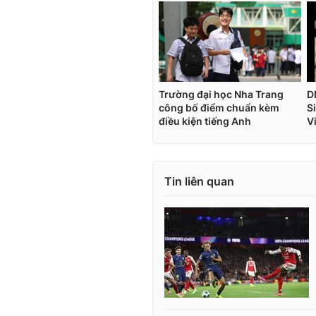
Tin liên quan