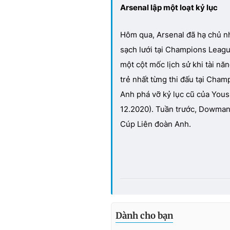
Arsenal lập một loạt kỷ lục
Hôm qua, Arsenal đã hạ chủ nh
sạch lưới tại Champions Leagu
một cột mốc lịch sử khi tài n
trẻ nhất từng thi đấu tại Cham
Anh phá vỡ kỷ lục cũ của You
12.2020). Tuần trước, Dowman 
Cúp Liên đoàn Anh.