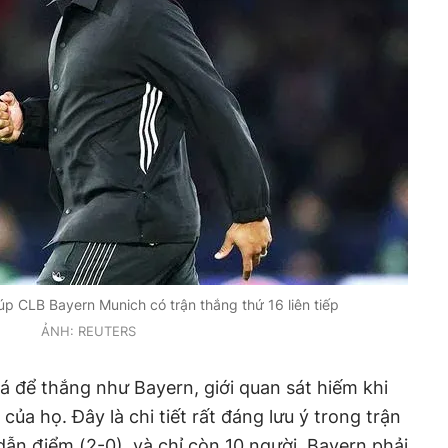
p CLB Bayern Munich có trận thắng thứ 16 liên tiếp
ẢNH: REUTERS
 để thắng như Bayern, giới quan sát hiếm khi
ủa họ. Đây là chi tiết rất đáng lưu ý trong trận
ẫn điểm (2-0), và chỉ còn 10 người, Bayern phải