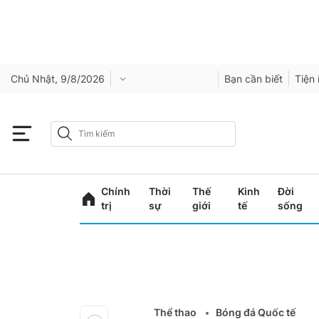
Chủ Nhật, 9/8/2026
Bạn cần biết
Tiện 
Chính
Thời
Thế
Kinh
Đời
trị
sự
giới
tế
sống
Thể thao
Bóng đá Quốc tế