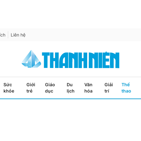
ích
Liên hệ
Sức
Giới
Giáo
Du
Văn
Giải
Thể
khỏe
trẻ
dục
lịch
hóa
trí
thao