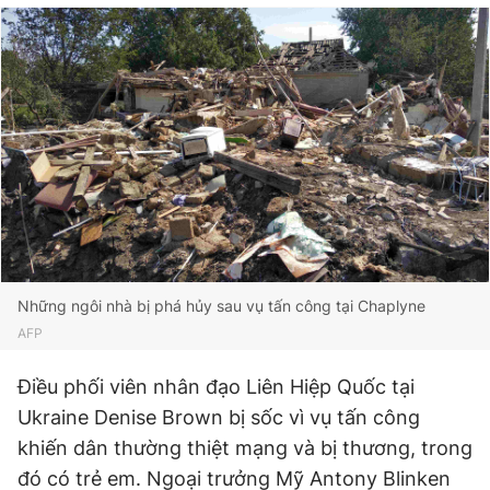
Đọc Thanh Niên trên điện thoại
Theo dõi báo trên
Hotline
Liên hệ quảng cáo
0906 645 777
0908 780 404
Những ngôi nhà bị phá hủy sau vụ tấn công tại Chaplyne
AFP
Đặt báo
Quảng cáo
RSS
Tòa soạn
Chính sách bảo
Điều phối viên nhân đạo Liên Hiệp Quốc tại
Tổng biên tập: Nguyễn Ngọc Toàn
Ukraine Denise Brown bị sốc vì vụ tấn công
Phó tổng biên tập thường trực: Hải Thành
Phó tổng biên tập: Lâm Hiếu Dũng
khiến dân thường thiệt mạng và bị thương, trong
Phó tổng biên tập: Trần Việt Hưng
Tổng thư ký tòa soạn: Đức Trung
đó có trẻ em. Ngoại trưởng Mỹ Antony Blinken