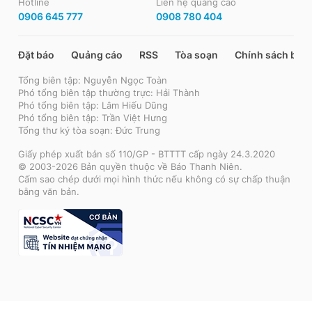
Hotline
Liên hệ quảng cáo
0906 645 777
0908 780 404
Đặt báo
Quảng cáo
RSS
Tòa soạn
Chính sách bảo
Tổng biên tập: Nguyễn Ngọc Toàn
Phó tổng biên tập thường trực: Hải Thành
Phó tổng biên tập: Lâm Hiếu Dũng
Phó tổng biên tập: Trần Việt Hưng
Tổng thư ký tòa soạn: Đức Trung
Giấy phép xuất bản số 110/GP - BTTTT cấp ngày 24.3.2020
© 2003-2026 Bản quyền thuộc về Báo Thanh Niên.
Cấm sao chép dưới mọi hình thức nếu không có sự chấp thuận
bằng văn bản.