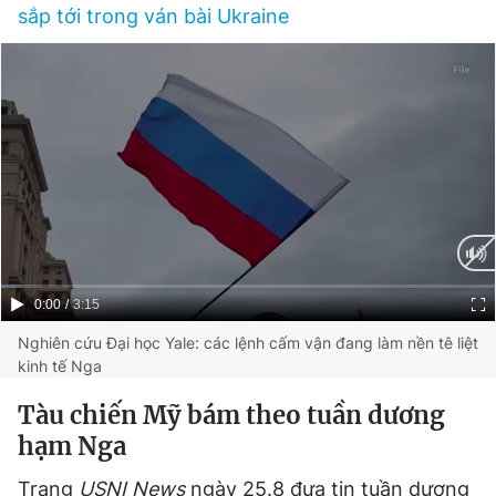
sắp tới trong ván bài Ukraine
Current
0:00
/
Duration
3:15
Time
Nghiên cứu Đại học Yale: các lệnh cấm vận đang làm nền tê liệt
kinh tế Nga
Tàu chiến Mỹ bám theo tuần dương
hạm Nga
Trang
USNI News
ngày 25.8 đưa tin tuần dương