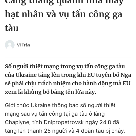
Căng thẳng quanh nhà máy
Chuyên mục khác
hạt nhân và vụ tấn công ga
Tin đã xem
Chào ngày mới
Tin 24h
tàu
Đăng xuất
Tin thị trường
Tin 360
Vi Trân
Video
Magazine
Số người thiệt mạng trong vụ tấn công ga tàu
của Ukraine tăng lên trong khi EU tuyên bố Nga
Sản phẩm khác
sẽ phải chịu trách nhiệm cho hành động mà EU
xem là khủng bố bằng tên lửa này.
Tiện ích
Bạn cần biết
Giới chức Ukraine thông báo số người thiệt
Thông tin tòa soạn
Liên hệ quảng cáo
mạng sau vụ tấn công tại ga tàu ở làng
Chaplyne, tỉnh Dnipropetrovsk ngày 24.8 đã
tăng lên thành 25 người và 4 đoàn tàu bị cháy.