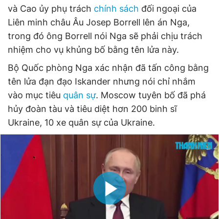
và Cao ủy phụ trách
chính sách
đối ngoại của
Giấy phép xuất bản số 110/GP - BTTTT cấp ngày 24.3.2020
© 2003-2026 Bản quyền thuộc về Báo Thanh Niên. Cấm sao
Liên minh châu Âu Josep Borrell lên án Nga,
chép dưới mọi hình thức nếu không có sự chấp thuận bằng văn
trong đó ông Borrell nói Nga sẽ phải chịu trách
bản. Phát triển bởi ePi Technologies, JSC.
nhiệm cho vụ khủng bố bằng tên lửa này.
Bộ Quốc phòng Nga xác nhận đã tấn công bằng
tên lửa đạn đạo Iskander nhưng nói chỉ nhắm
vào mục tiêu
quân sự
. Moscow tuyên bố đã phá
hủy đoàn tàu và tiêu diệt hơn 200 binh sĩ
Ukraine, 10 xe quân sự của Ukraine.