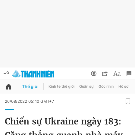
Thế giới
Kinh tế thế giới
Quân sự
Góc nhìn
Hồ sơ
QUẢNG CÁO
ĐẶT BÁO
26/08/2022 05:40 GMT+7
Thông tin tài khoản
Chiến sự Ukraine ngày 183:
Đổi mật khẩu
Chuyên mục
Tin đã lưu