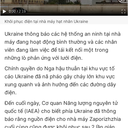
Current
0:00
/
Duration
2:19
Time
Khôi phục điện tại nhà máy hạt nhân Ukraine
Ukraine thông báo các hệ thống an ninh tại nhà
máy đang hoạt động bình thường và các nhân
viên đang làm việc để tái kết nối một trong
những lò phản ứng với lưới điện.
Chính quyền do Nga hậu thuẫn tại khu vực tố
cáo Ukraine đã nã pháo gây cháy lớn khu vực
xung quanh và ảnh hưởng đến các đường dây
điện.
Đến cuối ngày, Cơ quan Năng lượng nguyên tử
quốc tế (IAEA) cho biết phía Ukraine đã thông
báo rằng nguồn điện cho nhà máy Zaporizhzhia
cuối cùng cũng được khôi phục sau 2 lần gián