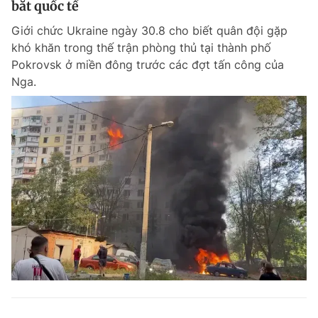
bắt quốc tế
Giới chức Ukraine ngày 30.8 cho biết quân đội gặp
khó khăn trong thế trận phòng thủ tại thành phố
Đọc Thanh Niên trên điện thoại
Pokrovsk ở miền đông trước các đợt tấn công của
Nga.
Theo dõi báo trên
Hotline
Liên hệ quảng cáo
0906 645 777
0908 780 404
Đặt báo
Quảng cáo
RSS
Tòa soạn
Chính sách bảo m
Tổng biên tập: Nguyễn Ngọc Toàn
Phó tổng biên tập thường trực: Hải Thành
Phó tổng biên tập: Lâm Hiếu Dũng
Phó tổng biên tập: Trần Việt Hưng
Tổng thư ký tòa soạn: Đức Trung