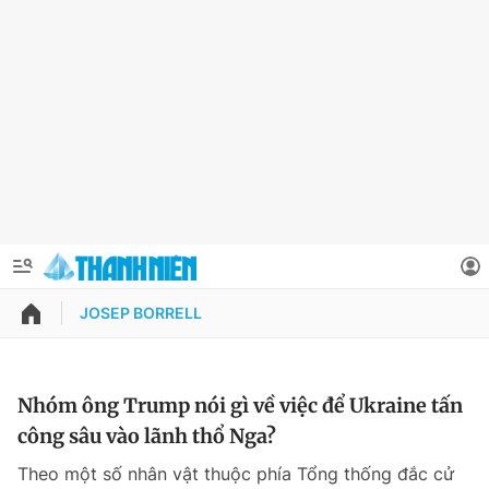
JOSEP BORRELL
QUẢNG CÁO
ĐẶT BÁO
Thông tin tài khoản
Nhóm ông Trump nói gì về việc để Ukraine tấn
công sâu vào lãnh thổ Nga?
Đổi mật khẩu
Chuyên mục
Theo một số nhân vật thuộc phía Tổng thống đắc cử
Tin đã lưu