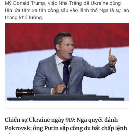
Mỹ Donald Trump, việc Nhà Trắng để Ukraine dùng
Chuyên mục khác
tên lửa tầm xa tấn công sâu vào lãnh thổ Nga là sự leo
Tin đã xem
thang khó lường.
Chào ngày mới
Tin 24h
Đăng xuất
Tin thị trường
Tin 360
Video
Magazine
Sản phẩm khác
Tiện ích
Bạn cần biết
Thông tin tòa soạn
Liên hệ quảng cáo
Chiến sự Ukraine ngày 919: Nga quyết đánh
Pokrovsk; ông Putin sắp công du bất chấp lệnh