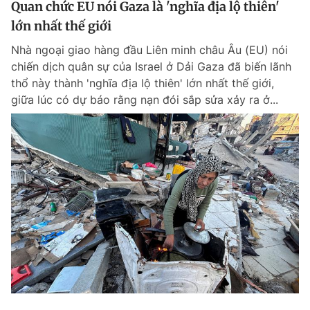
Quan chức EU nói Gaza là 'nghĩa địa lộ thiên'
Giấy phép xuất bản số 110/GP - BTTTT cấp ngày 24.3.2020
lớn nhất thế giới
© 2003-2026 Bản quyền thuộc về Báo Thanh Niên. Cấm sao chép
dưới mọi hình thức nếu không có sự chấp thuận bằng văn bản.
Nhà ngoại giao hàng đầu Liên minh châu Âu (EU) nói
Phát triển bởi ePi Technologies, JSC.
chiến dịch quân sự của Israel ở Dải Gaza đã biến lãnh
thổ này thành 'nghĩa địa lộ thiên' lớn nhất thế giới,
giữa lúc có dự báo rằng nạn đói sắp sửa xảy ra ở...