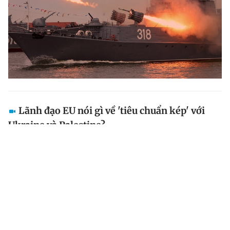
Lãnh đạo EU nói gì về 'tiêu chuẩn kép' với
Ukraine và Palestine?
Ông Josep Borrell , người đứng đầu chính sách đối
ngoại của EU , xác nhận khối này đã có tiêu chuẩn kép
trong quan hệ quốc tế.