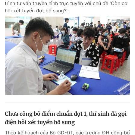
trình tư vấn truyền hình trực tuyến với chủ đề 'Còn cơ
hội xét tuyển đợt bổ sung?'.
Đọc Thanh Niên trên điện thoại
Theo dõi báo trên
Hotline
Liên hệ quảng cáo
0906 645 777
0908 780 404
Đặt báo
Quảng cáo
RSS
Tòa soạn
Chính sách bảo m
Tổng biên tập: Nguyễn Ngọc Toàn
Chưa công bố điểm chuẩn đợt 1, thí sinh đã gọi
Phó tổng biên tập thường trực: Hải Thành
Phó tổng biên tập: Lâm Hiếu Dũng
điện hỏi xét tuyển bổ sung
Phó tổng biên tập: Trần Việt Hưng
Tổng thư ký tòa soạn: Đức Trung
Theo kế hoạch của Bộ GD-ĐT, các trường ĐH công bố