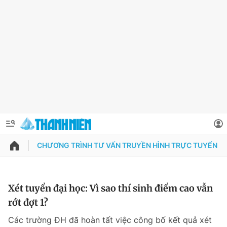
CHƯƠNG TRÌNH TƯ VẤN TRUYỀN HÌNH TRỰC TUYẾN N
QUẢNG CÁO
ĐẶT BÁO
Thông tin tài khoản
Xét tuyển đại học: Vì sao thí sinh điểm cao vẫn
rớt đợt 1?
Đổi mật khẩu
Chuyên mục
Các trường ĐH đã hoàn tất việc công bố kết quả xét
Tin đã lưu