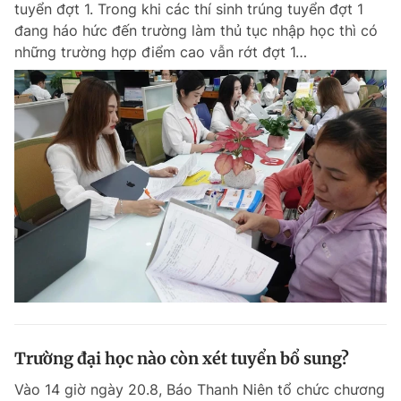
tuyển đợt 1. Trong khi các thí sinh trúng tuyển đợt 1
Chuyên mục khác
đang háo hức đến trường làm thủ tục nhập học thì có
Tin đã xem
những trường hợp điểm cao vẫn rớt đợt 1…
Chào ngày mới
Tin 24h
Đăng xuất
Tin thị trường
Tin 360
Video
Magazine
Sản phẩm khác
Tiện ích
Bạn cần biết
Thông tin tòa soạn
Liên hệ quảng cáo
Trường đại học nào còn xét tuyển bổ sung?
Vào 14 giờ ngày 20.8, Báo Thanh Niên tổ chức chương