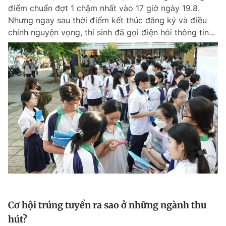
điểm chuẩn đợt 1 chậm nhất vào 17 giờ ngày 19.8.
Giấy phép xuất bản số 110/GP - BTTTT cấp ngày 24.3.2020
© 2003-2026 Bản quyền thuộc về Báo Thanh Niên. Cấm sao chép
Nhưng ngay sau thời điểm kết thúc đăng ký và điều
dưới mọi hình thức nếu không có sự chấp thuận bằng văn bản.
chỉnh nguyện vọng, thí sinh đã gọi điện hỏi thông tin...
Phát triển bởi ePi Technologies, JSC.
Cơ hội trúng tuyển ra sao ở những ngành thu
hút?