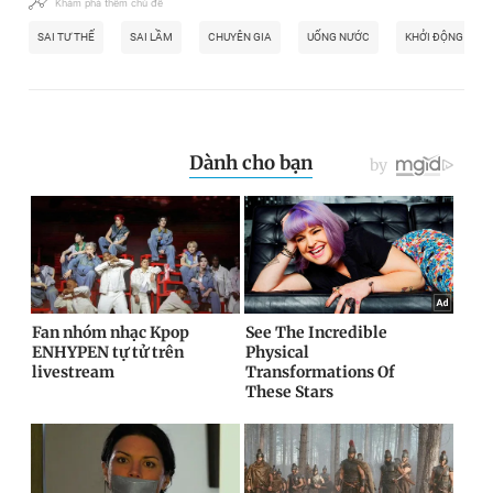
Khám phá thêm chủ đề
SAI TƯ THẾ
SAI LẦM
CHUYÊN GIA
UỐNG NƯỚC
KHỞI ĐỘNG