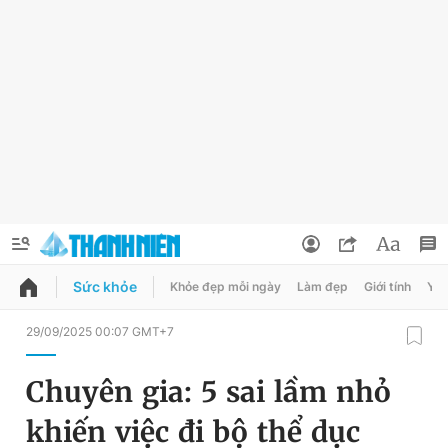
Sức khỏe
Khỏe đẹp mỗi ngày
Làm đẹp
Giới tính
Y t
QUẢNG CÁO
ĐẶT BÁO
29/09/2025 00:07 GMT+7
Thông tin tài khoản
Chuyên gia: 5 sai lầm nhỏ
Đổi mật khẩu
Chuyên mục
khiến việc đi bộ thể dục
Tin đã lưu