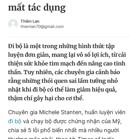
mất tác dụng
Chuyên mục khác
Tin đã xem
Chào ngày mới
Tin 24h
Thiên Lan
thienlan70@gmail.com
Đăng xuất
Tin thị trường
Tin 360
Đi bộ là một trong những hình thức tập
luyện đơn giản, mang lại vô số lợi ích, từ cải
Video
Magazine
thiện sức khỏe tim mạch đến nâng cao tinh
thần. Tuy nhiên, các chuyên gia cảnh báo
rằng những thói quen sai lầm tưởng nhỏ
Sản phẩm khác
nhặt khi đi bộ có thể làm giảm hiệu quả,
Tiện ích
Bạn cần biết
thậm chí gây hại cho cơ thể.
Chuyên gia Michele Stanten, huấn luyện viên
Thông tin tòa soạn
Liên hệ quảng cáo
đi bộ
và chạy bộ được chứng nhận của Mỹ,
chia sẻ 5 lỗi phổ biến nhất mà nhiều người