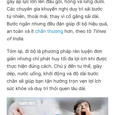
gây áp lực lớn lên đầu gối, hông và lưng dưới.
Các chuyên gia khuyến nghị duy trì sải bước
tự nhiên, thoải mái, thay vì cố gắng sải dài.
Bước ngắn nhưng đều đặn giúp đi bộ hiệu quả,
an toàn và ít
chấn thương
hơn, theo tờ
Times
of India.
Tóm lại, đi bộ là phương pháp rèn luyện đơn
giản nhưng chỉ phát huy tối đa lợi ích khi được
thực hiện đúng cách. Chú ý đến tư thế, giày
dép, nước uống, khởi động và độ dài bước
chân sẽ giúp bạn tận hưởng trọn vẹn lợi ích
sức khỏe và duy trì thói quen lâu dài.