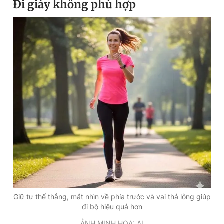
Đi giày không phù hợp
Giấy phép xuất bản số 110/GP - BTTTT cấp ngày 24.3.2020
© 2003-2026 Bản quyền thuộc về Báo Thanh Niên. Cấm sao
chép dưới mọi hình thức nếu không có sự chấp thuận bằng văn
bản. Phát triển bởi ePi Technologies, JSC.
Giữ tư thế thẳng, mắt nhìn về phía trước và vai thả lỏng giúp
đi bộ hiệu quả hơn
ẢNH MINH HỌA: AI