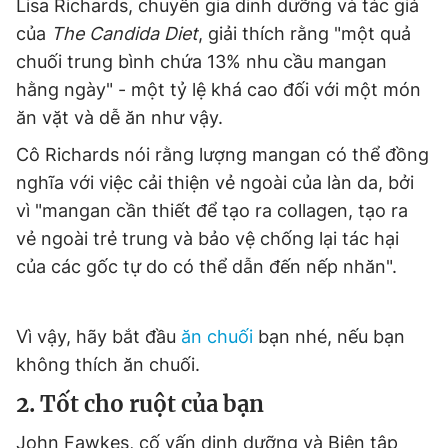
Lisa Richards, chuyên gia dinh dưỡng và tác giả
Giấy phép xuất bản số 110/GP - BTTTT cấp ngày 24.3.2020
của
The Candida Diet
, giải thích rằng "một quả
© 2003-2026 Bản quyền thuộc về Báo Thanh Niên. Cấm sao
chép dưới mọi hình thức nếu không có sự chấp thuận bằng văn
chuối trung bình chứa 13% nhu cầu mangan
bản. Phát triển bởi ePi Technologies, JSC.
hằng ngày" - một tỷ lệ khá cao đối với một món
ăn vặt và dễ ăn như vậy.
Cô Richards nói rằng lượng mangan có thể đồng
nghĩa với việc cải thiện vẻ ngoài của làn da, bởi
vì "mangan cần thiết để tạo ra collagen, tạo ra
vẻ ngoài trẻ trung và bảo vệ chống lại tác hại
của các gốc tự do có thể dẫn đến nếp nhăn".
Vì vậy, hãy bắt đầu
ăn chuối
bạn nhé, nếu bạn
không thích ăn chuối.
2. Tốt cho ruột của bạn
John Fawkes, cố vấn dinh dưỡng và Biên tập