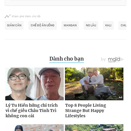
Khám phá thêm chủ đề
GIẢM CÂN
CHẾ ĐỘ ĂN UỐNG
MANGAN
NO LÂU
KALI
CHUỐI