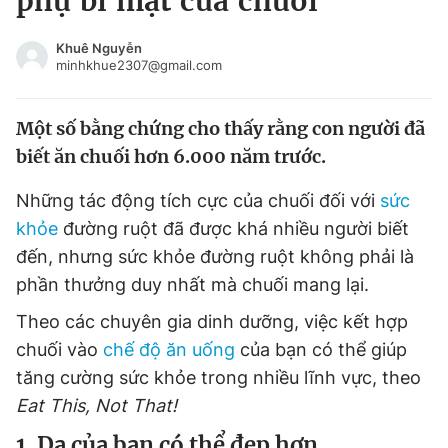
phụ bí mật của chuối
Chuyên mục khác
Tin đã xem
Khuê Nguyễn
minhkhue2307@gmail.com
Chào ngày mới
Tin 24h
Đăng xuất
Một số bằng chứng cho thấy rằng con người đã
Tin thị trường
Tin 360
biết ăn chuối hơn 6.000 năm trước.
Video
Magazine
Những tác động tích cực của chuối đối với
sức
khỏe
đường ruột đã được khá nhiều người biết
đến, nhưng sức khỏe đường ruột không phải là
Sản phẩm khác
phần thưởng duy nhất mà chuối mang lại.
Tiện ích
Bạn cần biết
Theo các chuyên gia dinh dưỡng, việc kết hợp
chuối vào
chế độ ăn uống
của bạn có thể giúp
Thông tin tòa soạn
Liên hệ quảng cáo
tăng cường sức khỏe trong nhiều lĩnh vực, theo
Eat This, Not That!
1. Da của bạn có thể đẹp hơn