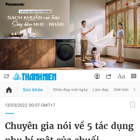
Sức khỏe
Khỏe đẹp mỗi ngày
Làm đẹp
Giới tính
Y t
QUẢNG CÁO
ĐẶT BÁO
13/03/2022 00:07 GMT+7
Thông tin tài khoản
Chuyên gia nói về 5 tác dụng
Đổi mật khẩu
Chuyên mục
Tin đã lưu