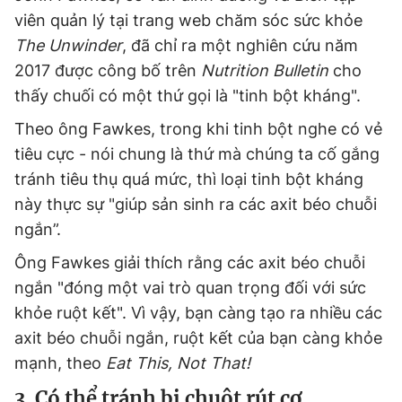
viên quản lý tại trang web chăm sóc sức khỏe
The Unwinder
, đã chỉ ra một nghiên cứu năm
2017 được công bố trên
Nutrition Bulletin
cho
thấy chuối có một thứ gọi là "tinh bột kháng".
Theo ông Fawkes, trong khi tinh bột nghe có vẻ
tiêu cực - nói chung là thứ mà chúng ta cố gắng
tránh tiêu thụ quá mức, thì loại tinh bột kháng
này thực sự "giúp sản sinh ra các axit béo chuỗi
ngắn”.
Ông Fawkes giải thích rằng các axit béo chuỗi
ngắn "đóng một vai trò quan trọng đối với sức
khỏe ruột kết". Vì vậy, bạn càng tạo ra nhiều các
axit béo chuỗi ngắn, ruột kết của bạn càng khỏe
mạnh, theo
Eat This, Not That!
3. Có thể tránh bị chuột rút cơ