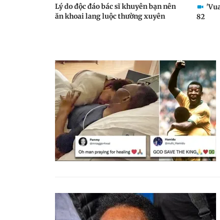
Lý do độc đáo bác sĩ khuyên bạn nên
'Vua
ăn khoai lang luộc thường xuyên
82