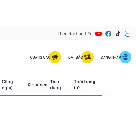
Theo dõi báo trên
QUẢNG CÁO
ĐẶT BÁO
ĐĂNG NHẬP
Công
Tiêu
Thời trang
Xe
Video
nghệ
dùng
trẻ