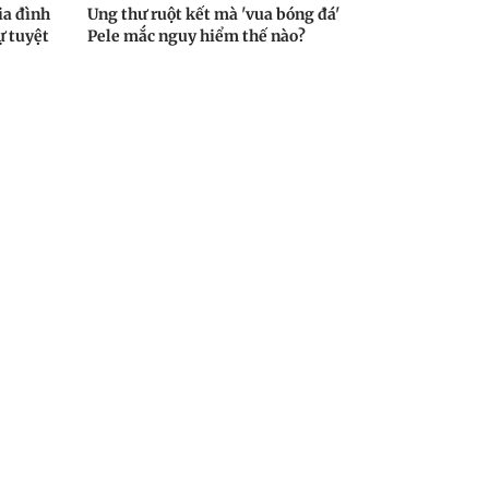
ia đình
Ung thư ruột kết mà 'vua bóng đá'
ự tuyệt
Pele mắc nguy hiểm thế nào?