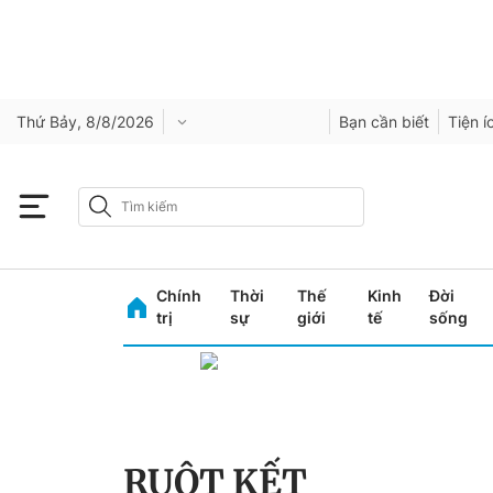
Thứ Bảy, 8/8/2026
Bạn cần biết
Tiện í
Chính
Thời
Thế
Kinh
Đời
trị
sự
giới
tế
sống
RUỘT KẾT