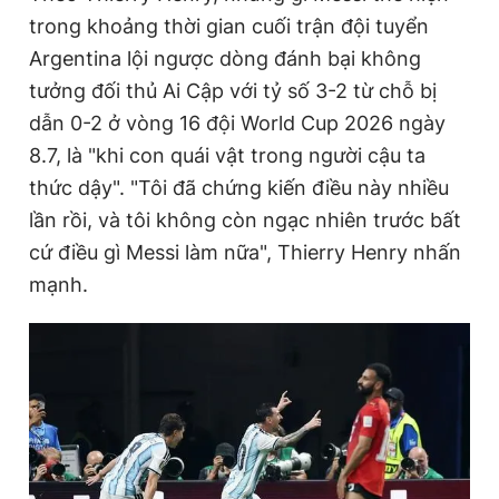
trong khoảng thời gian cuối trận đội tuyển
Argentina lội ngược dòng đánh bại không
Đọc Thanh Niên trên điện thoại
tưởng đối thủ Ai Cập với tỷ số 3-2 từ chỗ bị
dẫn 0-2 ở vòng 16 đội World Cup 2026 ngày
8.7, là "khi con quái vật trong người cậu ta
thức dậy". "Tôi đã chứng kiến điều này nhiều
Theo dõi báo trên
lần rồi, và tôi không còn ngạc nhiên trước bất
cứ điều gì Messi làm nữa", Thierry Henry nhấn
Hotline
Liên hệ quảng cáo
mạnh.
0906 645 777
0908 780 404
Đặt báo
Quảng cáo
RSS
Tòa soạn
Chính sách bảo
Tổng biên tập: Nguyễn Ngọc Toàn
Phó tổng biên tập thường trực: Hải Thành
Phó tổng biên tập: Lâm Hiếu Dũng
Phó tổng biên tập: Trần Việt Hưng
Tổng thư ký tòa soạn: Đức Trung