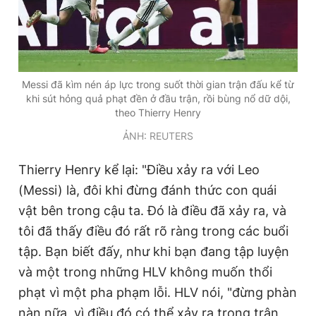
Giấy phép xuất bản số 110/GP - BTTTT cấp ngày 24.3.2020
© 2003-2026 Bản quyền thuộc về Báo Thanh Niên. Cấm sao
chép dưới mọi hình thức nếu không có sự chấp thuận bằng văn
bản. Phát triển bởi ePi Technologies, JSC.
Messi đã kìm nén áp lực trong suốt thời gian trận đấu kể từ
khi sút hỏng quả phạt đền ở đầu trận, rồi bùng nổ dữ dội,
theo Thierry Henry
ẢNH: REUTERS
Thierry Henry kể lại: "Điều xảy ra với Leo
(Messi) là, đôi khi đừng đánh thức con quái
vật bên trong cậu ta. Đó là điều đã xảy ra, và
tôi đã thấy điều đó rất rõ ràng trong các buổi
tập. Bạn biết đấy, như khi bạn đang tập luyện
và một trong những HLV không muốn thổi
phạt vì một pha phạm lỗi. HLV nói, "đừng phàn
nàn nữa, vì điều đó có thể xảy ra trong trận