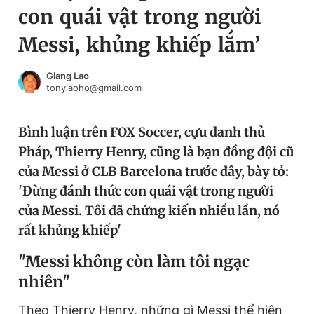
con quái vật trong người
Chuyên mục khác
Tin đã xem
Messi, khủng khiếp lắm’
Chào ngày mới
Tin 24h
Đăng xuất
Giang Lao
tonylaoho@gmail.com
Tin thị trường
Tin 360
Bình luận trên FOX Soccer, cựu danh thủ
Video
Magazine
Pháp, Thierry Henry, cũng là bạn đồng đội cũ
của Messi ở CLB Barcelona trước đây, bày tỏ:
Sản phẩm khác
'Đừng đánh thức con quái vật trong người
của Messi. Tôi đã chứng kiến nhiều lần, nó
Tiện ích
Bạn cần biết
rất khủng khiếp'
Thông tin tòa soạn
Liên hệ quảng cáo
"Messi không còn làm tôi ngạc
nhiên"
Theo Thierry Henry, những gì Messi thể hiện