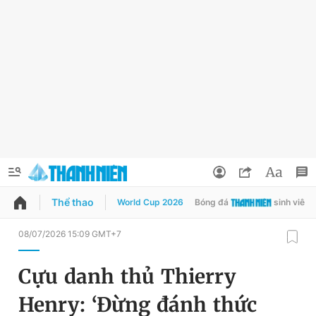
Thể thao
World Cup 2026
Bóng đá
sinh viên
QUẢNG CÁO
ĐẶT BÁO
08/07/2026 15:09 GMT+7
Thông tin tài khoản
Cựu danh thủ Thierry
Đổi mật khẩu
Chuyên mục
Henry: ‘Đừng đánh thức
Tin đã lưu