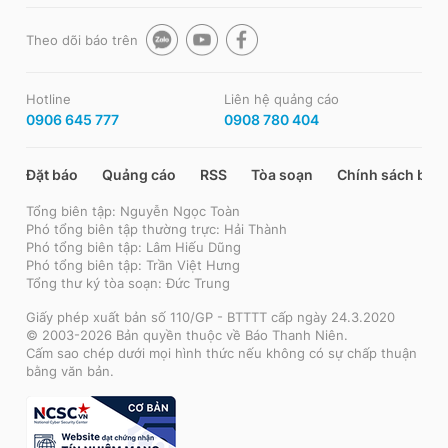
Theo dõi báo trên
Hotline
Liên hệ quảng cáo
0906 645 777
0908 780 404
Đặt báo
Quảng cáo
RSS
Tòa soạn
Chính sách bảo
Tổng biên tập: Nguyễn Ngọc Toàn
Phó tổng biên tập thường trực: Hải Thành
Phó tổng biên tập: Lâm Hiếu Dũng
Phó tổng biên tập: Trần Việt Hưng
Tổng thư ký tòa soạn: Đức Trung
Giấy phép xuất bản số 110/GP - BTTTT cấp ngày 24.3.2020
© 2003-2026 Bản quyền thuộc về Báo Thanh Niên.
Cấm sao chép dưới mọi hình thức nếu không có sự chấp thuận
bằng văn bản.