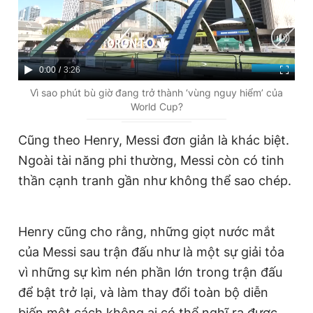
C
0:00
/
D
3:26
u
u
Vì sao phút bù giờ đang trở thành ‘vùng nguy hiểm’ của
World Cup?
r
r
r
a
Cũng theo Henry, Messi đơn giản là khác biệt.
e
t
Ngoài tài năng phi thường, Messi còn có tinh
n
i
thần cạnh tranh gần như không thể sao chép.
t
o
T
n
Henry cũng cho rằng, những giọt nước mắt
i
của Messi sau trận đấu như là một sự giải tỏa
m
vì những sự kìm nén phần lớn trong trận đấu
e
để bật trở lại, và làm thay đổi toàn bộ diễn
biến một cách không ai có thể nghĩ ra được.