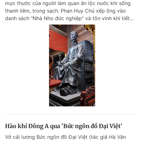
mực thước của người làm quan ăn lộc nước khi sống
Chuyên mục khác
thanh liêm, trong sạch. Phan Huy Chú xếp ông vào
Tin đã xem
danh sách "Nhà Nho đức nghiệp" và tôn vinh khí tiết...
Chào ngày mới
Tin 24h
Đăng xuất
Tin thị trường
Tin 360
Video
Magazine
Sản phẩm khác
Tiện ích
Bạn cần biết
Thông tin tòa soạn
Liên hệ quảng cáo
Hào khí Đông A qua 'Bức ngôn đồ Đại Việt'
Vở cải lương Bức ngôn đồ Đại Việt (tác giả Hà Văn