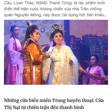
Cầu, Loan Thảo, NSND Thanh Tòng) là tác phẩm kinh
điển thể hiện cuộc kháng chiến của nhà Trần chống
quân Nguyên Mông, nay được tái dựng bởi Sân khấu...
Đọc Thanh Niên trên điện thoại
Theo dõi báo trên
Hotline
Liên hệ quảng cáo
0906 645 777
0908 780 404
Đặt báo
Quảng cáo
RSS
Tòa soạn
Chính sách bảo m
Tổng biên tập: Nguyễn Ngọc Toàn
Phó tổng biên tập thường trực: Hải Thành
Phó tổng biên tập: Lâm Hiếu Dũng
Những cửa biển miền Trung huyền thoại: Cửa
Phó tổng biên tập: Trần Việt Hưng
Thị Nại từ chiến trận đến thanh bình
Tổng thư ký tòa soạn: Đức Trung