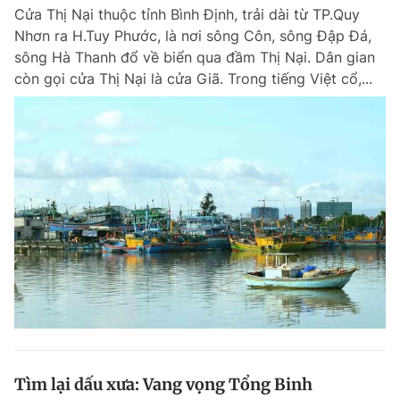
Cửa Thị Nại thuộc tỉnh Bình Định, trải dài từ TP.Quy
Giấy phép xuất bản số 110/GP - BTTTT cấp ngày 24.3.2020
© 2003-2026 Bản quyền thuộc về Báo Thanh Niên. Cấm sao chép
Nhơn ra H.Tuy Phước, là nơi sông Côn, sông Đập Đá,
dưới mọi hình thức nếu không có sự chấp thuận bằng văn bản.
sông Hà Thanh đổ về biển qua đầm Thị Nại. Dân gian
Phát triển bởi ePi Technologies, JSC.
còn gọi cửa Thị Nại là cửa Giã. Trong tiếng Việt cổ,...
Tìm lại dấu xưa: Vang vọng Tổng Binh