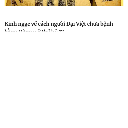
Kinh ngạc về cách người Đại Việt chữa bệnh
bằng Đông y ở thế kỷ 17
Những người châu Âu đến Đại Việt thế kỷ 17 để lại qua
sách vở nhiều thông tin về văn hóa , tín ngưỡng, lịch
sử... Các vấn đề về Đông y, bốc thuốc gây kinh ngạc
đối với họ cũng được ghi chép kỹ lưỡng.