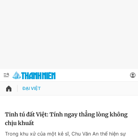
ĐẠI VIỆT
QUẢNG CÁO
ĐẶT BÁO
Thông tin tài khoản
Tinh tú đất Việt: Tính ngay thẳng lòng không
chịu khuất
Đổi mật khẩu
Chuyên mục
Trong khu xử của một kẻ sĩ, Chu Văn An thể hiện sự
Tin đã lưu