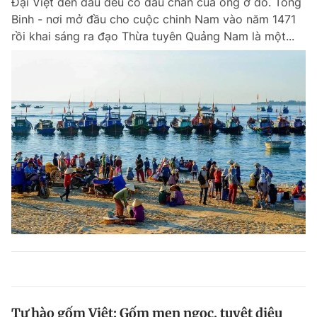
Đại Việt đến đâu đều có dấu chân của ông ở đó. Tổng
Binh - nơi mở đầu cho cuộc chinh Nam vào năm 1471
rồi khai sáng ra đạo Thừa tuyên Quảng Nam là một...
Tự hào gốm Việt: Gốm men ngọc, tuyệt diêu