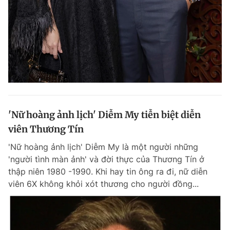
Đọc Thanh Niên trên điện thoại
Theo dõi báo trên
'Nữ hoàng ảnh lịch' Diễm My tiễn biệt diễn
viên Thương Tín
Hotline
Liên hệ quảng cáo
0906 645 777
0908 780 404
'Nữ hoàng ảnh lịch' Diễm My là một người những
'người tình màn ảnh' và đời thực của Thương Tín ở
Đặt báo
Quảng cáo
RSS
Tòa soạn
Chính sách bảo m
thập niên 1980 -1990. Khi hay tin ông ra đi, nữ diễn
viên 6X không khỏi xót thương cho người đồng...
Tổng biên tập: Nguyễn Ngọc Toàn
Phó tổng biên tập thường trực: Hải Thành
Phó tổng biên tập: Lâm Hiếu Dũng
Phó tổng biên tập: Trần Việt Hưng
Tổng thư ký tòa soạn: Đức Trung