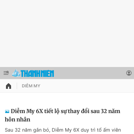
DIỄM MY
QUẢNG CÁO
ĐẶT BÁO
Thông tin tài khoản
Diễm My 6X tiết lộ sự thay đổi sau 32 năm
hôn nhân
Đổi mật khẩu
Chuyên mục
Sau 32 năm gắn bó, Diễm My 6X duy trì tổ ấm viên
Tin đã lưu