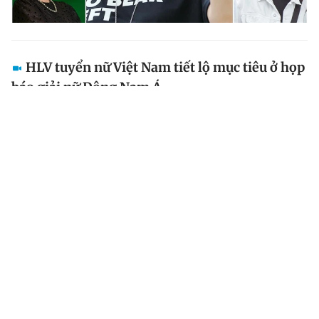
HLV tuyển nữ Việt Nam tiết lộ mục tiêu ở họp
báo giải nữ Đông Nam Á
HLV Mai Đức Chung của tuyển nữ Việt Nam thông báo
tình hình sức khỏe của các học trò sau trận giao hữu
với tuyển nữ Pháp cũng như tiết lộ mục tiêu ở giải
bóng đá nữ vô địch Đông Nam Á khởi tranh hôm nay...