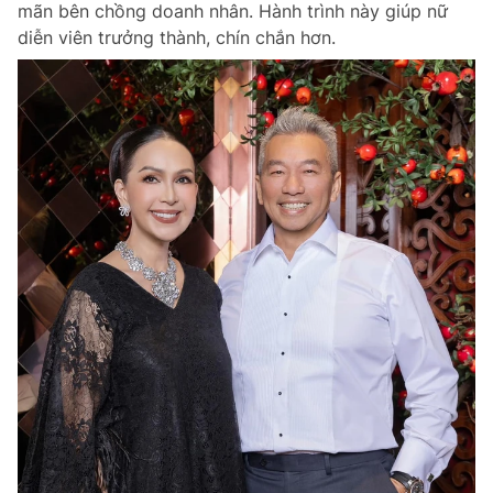
mãn bên chồng doanh nhân. Hành trình này giúp nữ
Chuyên mục khác
diễn viên trưởng thành, chín chắn hơn.
Tin đã xem
Chào ngày mới
Tin 24h
Đăng xuất
Tin thị trường
Tin 360
Video
Magazine
Sản phẩm khác
Tiện ích
Bạn cần biết
Thông tin tòa soạn
Liên hệ quảng cáo