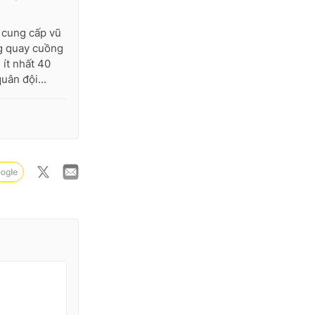
 cung cấp vũ
ng quay cuồng
 ít nhất 40
uân đội...