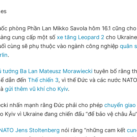
mes
ốc phòng Phần Lan Mikko Savola hôm 16.1 cũng cho
 sàng cung cấp một số
xe tăng Leopard 2
cho Ukraine
uối cùng sẽ phụ thuộc vào ngành công nghiệp
quân 
lin
.
 tướng Ba Lan Mateusz Morawiecki
tuyên bố rằng th
hể dẫn đến
Thế chiến 3
, vì thế Đức và các nước NATO
và
gửi thêm vũ khí cho Kyiv
.
cki nhấn mạnh rằng Đức phải cho phép
chuyển giao
o Kyiv vì Ukraine đang chiến đấu “để bảo vệ châu Âu”
NATO Jens Stoltenberg
nói rằng “những cam kết
cun