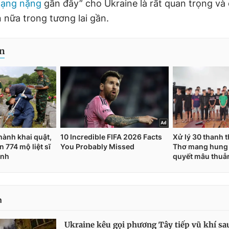
hạng nặng
gần đây” cho Ukraine là rất quan trọng v
 nữa trong tương lai gần.
n
Ukraine kêu gọi phương Tây tiếp vũ khí sa