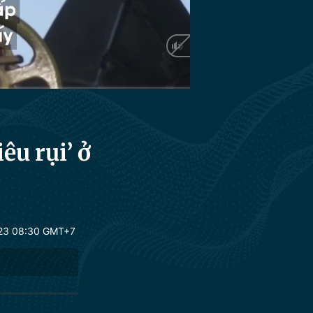
HD
Auto
êu rụi’ ở
23 08:30 GMT+7