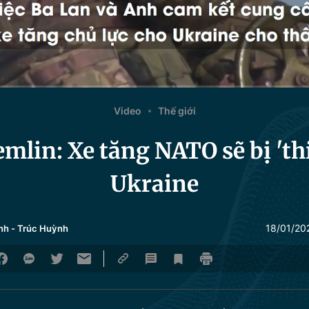
Video
Thế giới
mlin: Xe tăng NATO sẽ bị 'thi
Ukraine
18/01/20
nh
-
Trúc Huỳnh