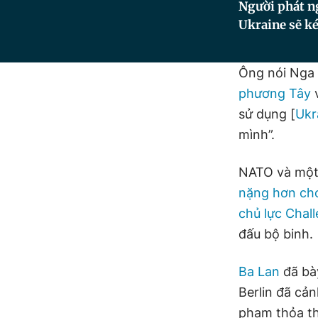
Người phát n
Ukraine sẽ ké
Ông nói Nga c
phương Tây
v
sử dụng [
Ukr
mình”.
NATO và một 
nặng hơn ch
chủ lực Chal
đấu bộ binh.
Ba Lan
đã bày
Berlin đã cả
phạm thỏa th