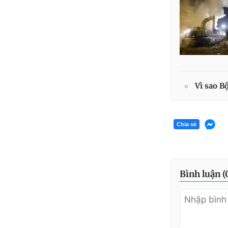
Vì sao B
Chia sẻ
Bình luận (