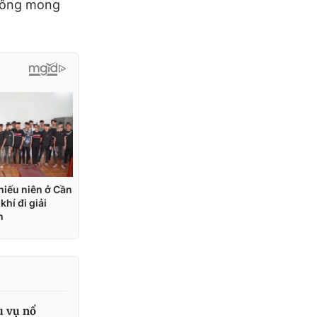
à ông mong
u vụ nổ