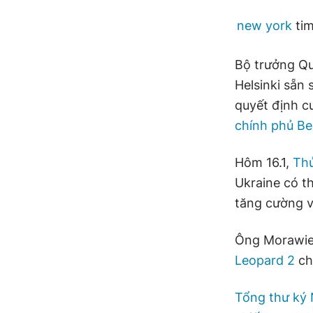
new york
ti
Bộ trưởng Qu
Helsinki sẵn
quyết định c
chính phủ Ber
Hôm 16.1,
Thủ
Ukraine có t
tăng cường 
Ông Morawie
Leopard 2
ch
Tổng thư ký 