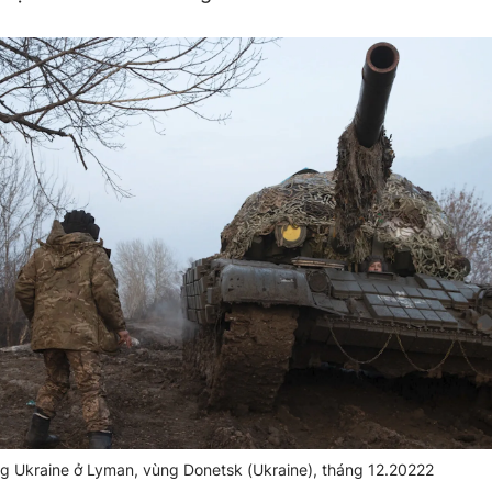
ng Ukraine ở Lyman, vùng Donetsk (Ukraine), tháng 12.20222