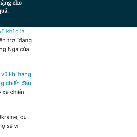
 nặng cho
quả.
vũ khí của
ện trợ “đang
ống Nga của
 vũ khí hạng
ng chiến đấu
 xe chiến
Ukraine, dù
ọ sẽ vi