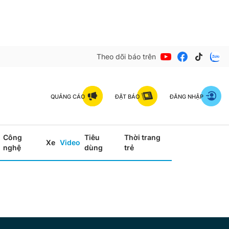
Theo dõi báo trên
QUẢNG CÁO
ĐẶT BÁO
ĐĂNG NHẬP
Công
Tiêu
Thời trang
Xe
Video
nghệ
dùng
trẻ