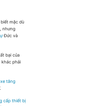
 biết mặc dù
, nhưng
sự
Đức và
ất bại của
 khác phải
 xe tăng
.
g cấp thiết bị