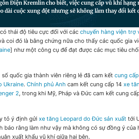
gôn Điện Kremlin cho biết, việc cung cấp vũ khí hạng
o dài cuộc xung đột nhưng sẽ không làm thay đổi kết 
ó thái độ tiêu cực đối với các
chuyến hàng viện trợ 
à coi đó là bằng chứng nữa cho thấy các quốc gia vi
aine
] như một công cụ để đạt được các mục tiêu ch
số quốc gia thành viên riêng lẻ đã cam kết
cung cấp
o Ukraine
.
Chính phủ Anh
cam kết cung cấp 14
xe tă
lenger 2
, trong khi Mỹ, Pháp và Đức cam kết cung cấp
 tỏ ý định gửi
xe tăng Leopard do Đức sản xuất
tới 
nh báo rằng làm như vậy mà không có sự đồng ý của h
uận xuất khẩu vũ khí giữa hai bên.