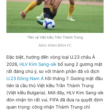
Giấy phép xuất bản số 110/GP - BTTTT cấp ngày 24.3.2020
© 2003-2026 Bản quyền thuộc về Báo Thanh Niên. Cấm sao
chép dưới mọi hình thức nếu không có sự chấp thuận bằng văn
bản. Phát triển bởi ePi Technologies, JSC.
Tiền vệ Việt kiều Trần Thành Trung
ẢNH: NINH BÌNH FC
Đặc biệt, hướng đến vòng loại U.23 châu Á
2026,
HLV Kim Sang-sik
bổ sung 2 gương mặt
rất đáng chú ý, so với thành phần đã vô địch
U.23 Đông Nam Á
hồi tháng 7. Gương mặt đầu
tiên là cầu thủ Việt kiều Trần Thành Trung
(Việt kiều Bulgaria). Mới đây, HLV Kim Sang-sik
đón nhận tin rất vui. FIFA đã đưa ra quyết định
quan trọng: công nhận Thành Trung chỉ