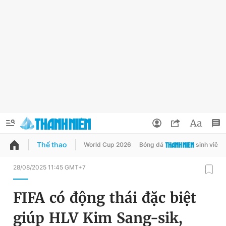
Thể thao
World Cup 2026
Bóng đá
sinh viên
QUẢNG CÁO
ĐẶT BÁO
28/08/2025 11:45 GMT+7
Thông tin tài khoản
FIFA có động thái đặc biệt
Đổi mật khẩu
Chuyên mục
giúp HLV Kim Sang-sik,
Tin đã lưu