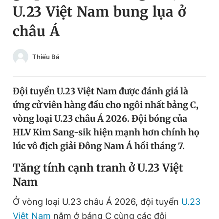
U.23 Việt Nam bung lụa ở
Chuyên mục khác
Tin đã xem
châu Á
Chào ngày mới
Tin 24h
Đăng xuất
Thiếu Bá
Tin thị trường
Tin 360
Đội tuyển U.23 Việt Nam được đánh giá là
Video
Magazine
ứng cử viên hàng đầu cho ngôi nhất bảng C,
vòng loại U.23 châu Á 2026. Đội bóng của
Sản phẩm khác
HLV Kim Sang-sik hiện mạnh hơn chính họ
lúc vô địch giải Đông Nam Á hồi tháng 7.
Tiện ích
Bạn cần biết
Tăng tính cạnh tranh ở U.23 Việt
Thông tin tòa soạn
Liên hệ quảng cáo
Nam
Ở vòng loại U.23 châu Á 2026, đội tuyển
U.23
Việt Nam
nằm ở bảng C cùng các đội