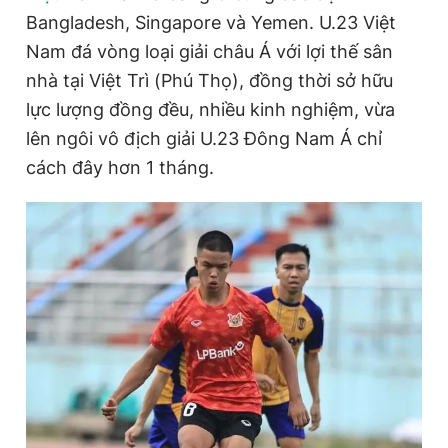
Bangladesh, Singapore và Yemen. U.23 Việt
Nam đá vòng loại giải châu Á với lợi thế sân
Đọc Thanh Niên trên điện thoại
nhà tại Việt Trì (Phú Thọ), đồng thời sở hữu
lực lượng đồng đều, nhiều kinh nghiệm, vừa
lên ngôi vô địch giải U.23 Đông Nam Á chỉ
cách đây hơn 1 tháng.
Theo dõi báo trên
Hotline
Liên hệ quảng cáo
0906 645 777
0908 780 404
Đặt báo
Quảng cáo
RSS
Tòa soạn
Chính sách bảo
Tổng biên tập: Nguyễn Ngọc Toàn
Phó tổng biên tập thường trực: Hải Thành
Phó tổng biên tập: Lâm Hiếu Dũng
Phó tổng biên tập: Trần Việt Hưng
Tổng thư ký tòa soạn: Đức Trung