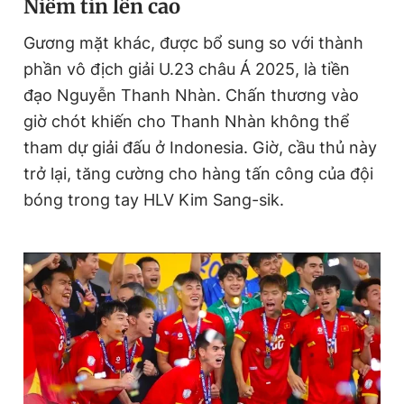
Niềm tin lên cao
e
t
Gương mặt khác, được bổ sung so với thành
n
i
phần vô địch giải U.23 châu Á 2025, là tiền
t
o
đạo Nguyễn Thanh Nhàn. Chấn thương vào
T
n
giờ chót khiến cho Thanh Nhàn không thể
i
tham dự giải đấu ở Indonesia. Giờ, cầu thủ này
m
trở lại, tăng cường cho hàng tấn công của đội
e
bóng trong tay HLV Kim Sang-sik.