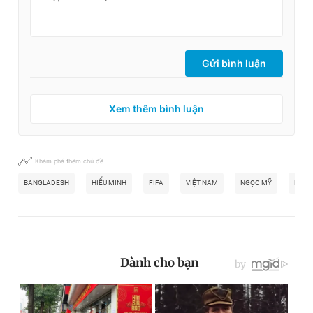
Gửi bình luận
Xem thêm bình luận
Khám phá thêm chủ đề
BANGLADESH
HIỂU MINH
FIFA
VIỆT NAM
NGỌC MỸ
KIM 