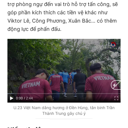
trợ phòng ngự đến vai trò hỗ trợ tấn công, sẽ
góp phần kích thích các tiền vệ khác như
Viktor Lê, Công Phương, Xuân Bắc… có thêm
động lực để phấn đấu.
C
0:00
/
D
2:44
u
u
U.23 Việt Nam dâng hương ở Đền Hùng, tân binh Trần
Thành Trung gây chú ý
r
r
r
a