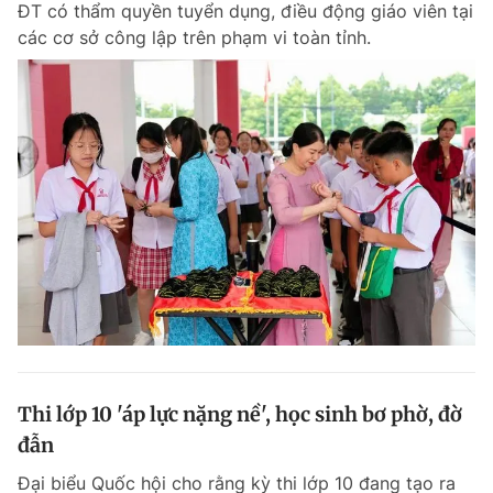
ĐT có thẩm quyền tuyển dụng, điều động giáo viên tại
Chuyên mục khác
các cơ sở công lập trên phạm vi toàn tỉnh.
Tin đã xem
Chào ngày mới
Tin 24h
Đăng xuất
Tin thị trường
Tin 360
Video
Magazine
Sản phẩm khác
Tiện ích
Bạn cần biết
Thông tin tòa soạn
Liên hệ quảng cáo
Thi lớp 10 'áp lực nặng nề', học sinh bơ phờ, đờ
đẫn
Đại biểu Quốc hội cho rằng kỳ thi lớp 10 đang tạo ra