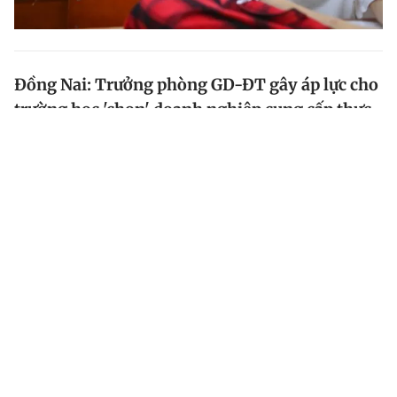
Đồng Nai: Trưởng phòng GD-ĐT gây áp lực cho
trường học 'chọn' doanh nghiệp cung cấp thực
phẩm?
Hàng loạt trường mầm non trên địa bàn H.Cẩm Mỹ
(Đồng Nai) đã “cắt” hợp đồng với doanh nghiệp cung
cấp thực phẩm sau khi bị Trưởng phòng Giáo dục -
Đào tạo... phê bình.