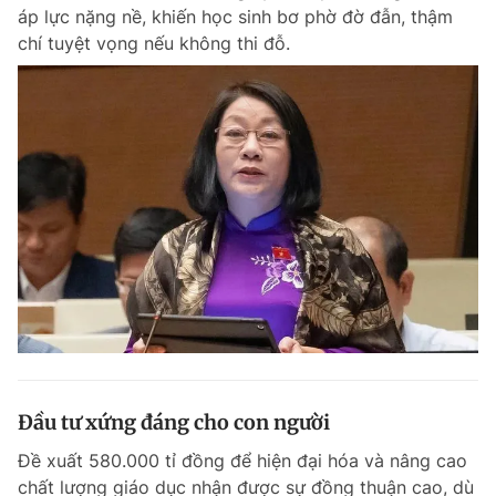
áp lực nặng nề, khiến học sinh bơ phờ đờ đẫn, thậm
chí tuyệt vọng nếu không thi đỗ.
Đọc Thanh Niên trên điện thoại
Theo dõi báo trên
Hotline
Liên hệ quảng cáo
0906 645 777
0908 780 404
Đặt báo
Quảng cáo
RSS
Tòa soạn
Chính sách bảo m
Tổng biên tập: Nguyễn Ngọc Toàn
Đầu tư xứng đáng cho con người
Phó tổng biên tập thường trực: Hải Thành
Phó tổng biên tập: Lâm Hiếu Dũng
Đề xuất 580.000 tỉ đồng để hiện đại hóa và nâng cao
Phó tổng biên tập: Trần Việt Hưng
Tổng thư ký tòa soạn: Đức Trung
chất lượng giáo dục nhận được sự đồng thuận cao, dù