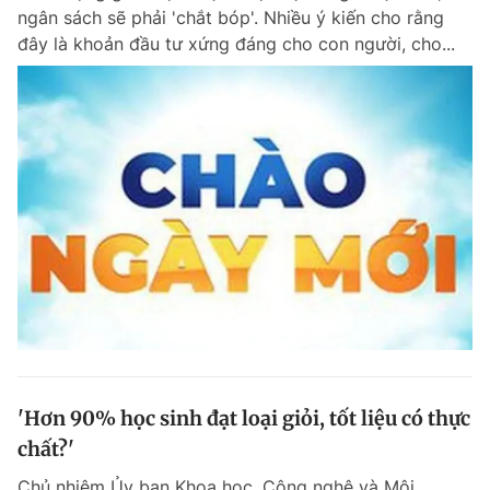
ngân sách sẽ phải 'chắt bóp'. Nhiều ý kiến cho rằng
Giấy phép xuất bản số 110/GP - BTTTT cấp ngày 24.3.2020
© 2003-2026 Bản quyền thuộc về Báo Thanh Niên. Cấm sao chép
đây là khoản đầu tư xứng đáng cho con người, cho...
dưới mọi hình thức nếu không có sự chấp thuận bằng văn bản.
Phát triển bởi ePi Technologies, JSC.
'Hơn 90% học sinh đạt loại giỏi, tốt liệu có thực
chất?'
Chủ nhiệm Ủy ban Khoa học, Công nghệ và Môi