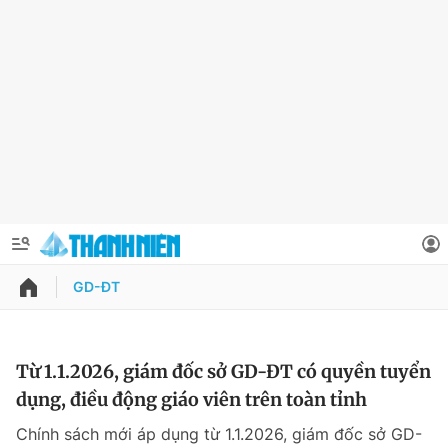
GD-ĐT
QUẢNG CÁO
ĐẶT BÁO
Thông tin tài khoản
Từ 1.1.2026, giám đốc sở GD-ĐT có quyền tuyển
dụng, điều động giáo viên trên toàn tỉnh
Đổi mật khẩu
Chuyên mục
Chính sách mới áp dụng từ 1.1.2026, giám đốc sở GD-
Tin đã lưu