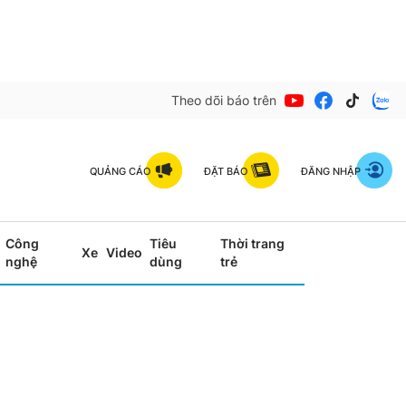
Theo dõi báo trên
QUẢNG CÁO
ĐẶT BÁO
ĐĂNG NHẬP
Công
Tiêu
Thời trang
Xe
Video
nghệ
dùng
trẻ