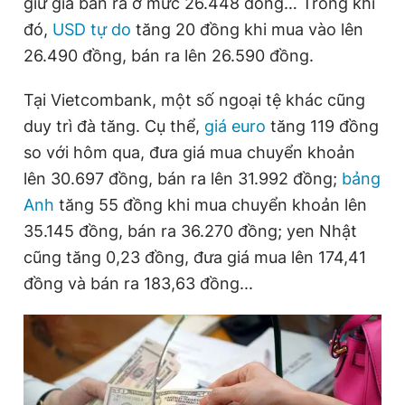
giữ giá bán ra ở mức 26.448 đồng… Trong khi
đó,
USD tự do
tăng 20 đồng khi mua vào lên
26.490 đồng, bán ra lên 26.590 đồng.
Đọc Thanh Niên trên điện thoại
Tại Vietcombank, một số ngoại tệ khác cũng
duy trì đà tăng. Cụ thể,
giá euro
tăng 119 đồng
so với hôm qua, đưa giá mua chuyển khoản
Theo dõi báo trên
lên 30.697 đồng, bán ra lên 31.992 đồng;
bảng
Anh
tăng 55 đồng khi mua chuyển khoản lên
Hotline
Liên hệ quảng cáo
35.145 đồng, bán ra 36.270 đồng; yen Nhật
0906 645 777
0908 780 404
cũng tăng 0,23 đồng, đưa giá mua lên 174,41
đồng và bán ra 183,63 đồng...
Đặt báo
Quảng cáo
RSS
Tòa soạn
Chính sách bảo
Tổng biên tập: Nguyễn Ngọc Toàn
Phó tổng biên tập thường trực: Hải Thành
Phó tổng biên tập: Lâm Hiếu Dũng
Phó tổng biên tập: Trần Việt Hưng
Tổng thư ký tòa soạn: Đức Trung