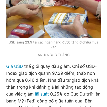
Giấy phép xuất bản số 110/GP - BTTTT cấp ngày 24.3.2020
© 2003-2026 Bản quyền thuộc về Báo Thanh Niên. Cấm sao
chép dưới mọi hình thức nếu không có sự chấp thuận bằng văn
bản. Phát triển bởi ePi Technologies, JSC.
USD sáng 23.9 tại các ngân hàng được tăng ở chiều mua
vào
ẢNH: NGỌC THẮNG
Giá USD
thế giới quay đầu giảm. Chỉ số USD-
Index giao dịch quanh 97,29 điểm, thấp hơn
hôm qua 0,46 điểm. Nhà đầu tư giao dịch khá
thận trọng khi đánh giá lại những tác động
của việc giảm
lãi suất
0,25% do Cục Dự trữ liên
bang Mỹ (Fed) công bố giữa tuần qua. Bên