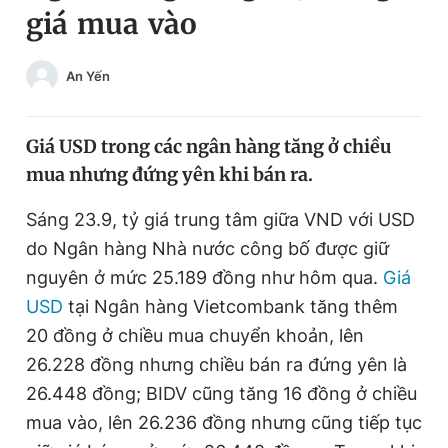
giá mua vào
Chuyên mục khác
Tin đã xem
Chào ngày mới
Tin 24h
An Yến
Đăng xuất
Tin thị trường
Tin 360
Giá USD trong các ngân hàng tăng ở chiều
mua nhưng đứng yên khi bán ra.
Video
Magazine
Sáng 23.9, tỷ giá trung tâm giữa VND với USD
do Ngân hàng Nhà nước công bố được giữ
Sản phẩm khác
nguyên ở mức 25.189 đồng như hôm qua.
Giá
Tiện ích
Bạn cần biết
USD
tại Ngân hàng Vietcombank tăng thêm
20 đồng ở chiều mua chuyển khoản, lên
26.228 đồng nhưng chiều bán ra đứng yên là
Thông tin tòa soạn
Liên hệ quảng cáo
26.448 đồng; BIDV cũng tăng 16 đồng ở chiều
mua vào, lên 26.236 đồng nhưng cũng tiếp tục