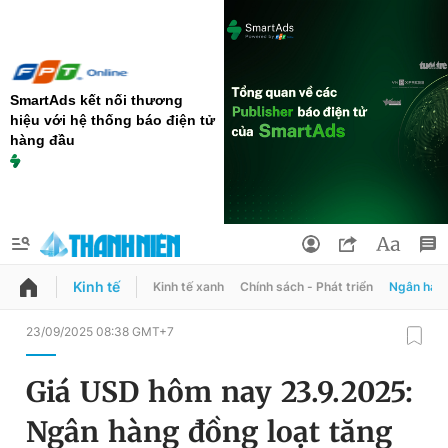
SmartAds kết nối thương
hiệu với hệ thống báo điện tử
hàng đầu
Kinh tế
Kinh tế xanh
Chính sách - Phát triển
Ngân hàn
QUẢNG CÁO
ĐẶT BÁO
23/09/2025 08:38 GMT+7
Thông tin tài khoản
Giá USD hôm nay 23.9.2025:
Đổi mật khẩu
Chuyên mục
Ngân hàng đồng loạt tăng
Tin đã lưu