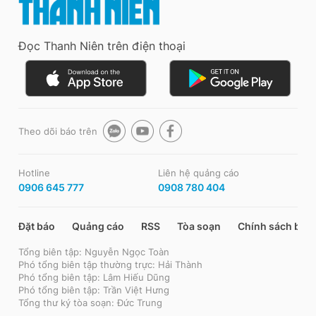
Đọc Thanh Niên trên điện thoại
Theo dõi báo trên
Hotline
Liên hệ quảng cáo
0906 645 777
0908 780 404
Đặt báo
Quảng cáo
RSS
Tòa soạn
Chính sách bảo
Tổng biên tập: Nguyễn Ngọc Toàn
Phó tổng biên tập thường trực: Hải Thành
Phó tổng biên tập: Lâm Hiếu Dũng
Phó tổng biên tập: Trần Việt Hưng
Tổng thư ký tòa soạn: Đức Trung