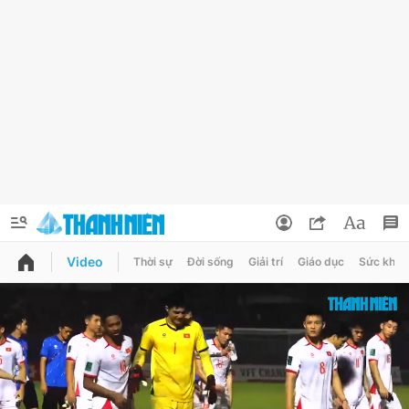
Video
Thời sự
Đời sống
Giải trí
Giáo dục
Sức khỏe
QUẢNG CÁO
ĐẶT BÁO
Thông tin tài khoản
Đổi mật khẩu
Chuyên mục
Tin đã lưu