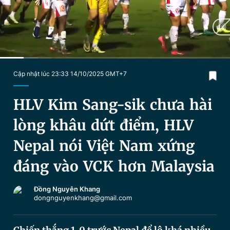
Chuyên mục khác
Tin đã xem
Chào ngày mới
Tin 24h
Đăng xuất
Tin thị trường
Tin 360
Current
0:25
/
Duration
3:52
Cập nhật lúc 23:33 14/10/2025 GMT+7
Time
Video
Magazine
HLV Kim Sang-sik chưa hài
lòng khâu dứt điểm, HLV
Sản phẩm khác
Nepal nói Việt Nam xứng
Tiện ích
Bạn cần biết
đáng vào VCK hơn Malaysia
Thông tin tòa soạn
Liên hệ quảng cáo
Đồng Nguyên Khang
dongnguyenkhang@gmail.com