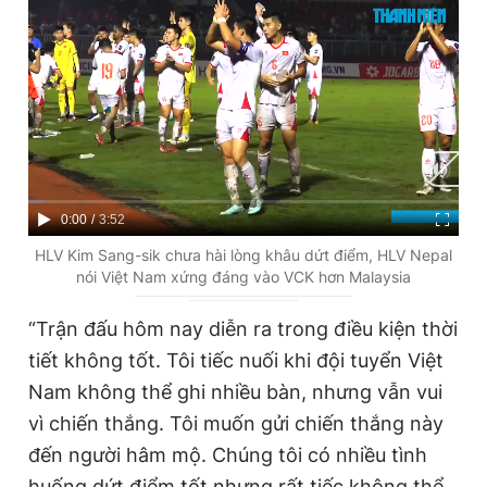
Giấy phép xuất bản số 110/GP - BTTTT cấp ngày 24.3.2020
© 2003-2026 Bản quyền thuộc về Báo Thanh Niên. Cấm sao
chép dưới mọi hình thức nếu không có sự chấp thuận bằng văn
bản. Phát triển bởi ePi Technologies, JSC.
C
0:00
/
D
3:52
u
u
HLV Kim Sang-sik chưa hài lòng khâu dứt điểm, HLV Nepal
nói Việt Nam xứng đáng vào VCK hơn Malaysia
r
r
r
a
“Trận đấu hôm nay diễn ra trong điều kiện thời
e
t
tiết không tốt. Tôi tiếc nuối khi đội tuyển Việt
n
i
Nam không thể ghi nhiều bàn, nhưng vẫn vui
t
o
vì chiến thắng. Tôi muốn gửi chiến thắng này
T
n
đến người hâm mộ. Chúng tôi có nhiều tình
i
huống dứt điểm tốt nhưng rất tiếc không thể