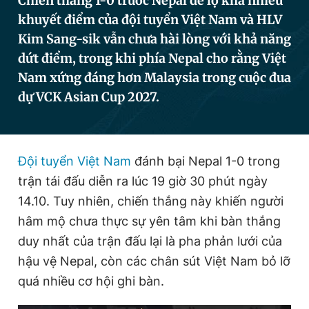
Chiến thắng 1-0 trước Nepal để lộ khá nhiều
khuyết điểm của đội tuyển Việt Nam và HLV
Kim Sang-sik vẫn chưa hài lòng với khả năng
Đọc Thanh Niên trên điện thoại
dứt điểm, trong khi phía Nepal cho rằng Việt
Nam xứng đáng hơn Malaysia trong cuộc đua
dự VCK Asian Cup 2027.
Theo dõi báo trên
Đội tuyển Việt Nam
đánh bại Nepal 1-0 trong
Hotline
Liên hệ quảng cáo
trận tái đấu diễn ra lúc 19 giờ 30 phút ngày
0906 645 777
0908 780 404
14.10. Tuy nhiên, chiến thắng này khiến người
hâm mộ chưa thực sự yên tâm khi bàn thắng
Đặt báo
Quảng cáo
RSS
Tòa soạn
Chính sách bảo
duy nhất của trận đấu lại là pha phản lưới của
Tổng biên tập: Nguyễn Ngọc Toàn
hậu vệ Nepal, còn các chân sút Việt Nam bỏ lỡ
Phó tổng biên tập thường trực: Hải Thành
Phó tổng biên tập: Lâm Hiếu Dũng
quá nhiều cơ hội ghi bàn.
Phó tổng biên tập: Trần Việt Hưng
Tổng thư ký tòa soạn: Đức Trung