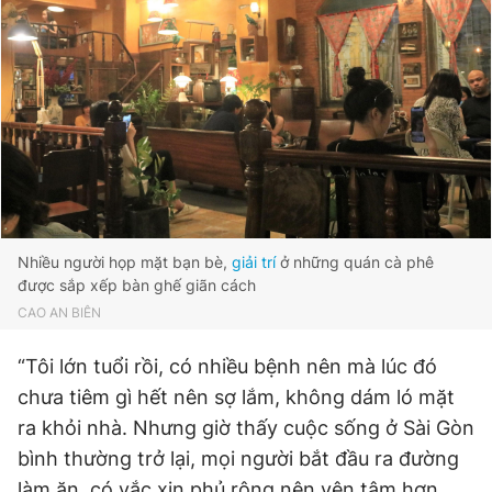
Nhiều người họp mặt bạn bè,
giải trí
ở những quán cà phê
được sắp xếp bàn ghế giãn cách
CAO AN BIÊN
“Tôi lớn tuổi rồi, có nhiều bệnh nên mà lúc đó
chưa tiêm gì hết nên sợ lắm, không dám ló mặt
ra khỏi nhà. Nhưng giờ thấy cuộc sống ở Sài Gòn
bình thường trở lại, mọi người bắt đầu ra đường
làm ăn, có vắc xin phủ rộng nên yên tâm hơn.