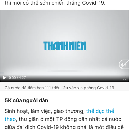
thì mới có thể sớm chiến thắng Covid-19.
Current
0:00
/
Duration
4:27
Time
Cả nước đã tiêm hơn 111 triệu liều vắc xin phòng Covid-19
5K của người dân
Sinh hoạt, làm việc, giao thương,
thể dục thể
thao
, thư giãn ở một TP đông dân nhất cả nước
giữa đại dịch Covid-19 không phải là một điều dễ