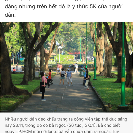
dàng nhưng trên hết đó là ý thức 5K của người
dân.
Nhiều người dân đeo khẩu trang ra công viên tập thể dục sáng
nay 23.11, trong đó có bà Ngọc (56 tuổi, ở Q.1). Bà cho biết
ngày TP.HCM mới nới lỏng, bà vẫn chưa dám ra ngoài. Tuy