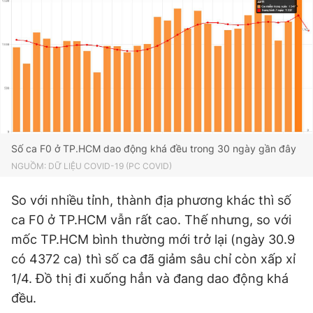
Giấy phép xuất bản số 110/GP - BTTTT cấp ngày 24.3.2020
© 2003-2026 Bản quyền thuộc về Báo Thanh Niên. Cấm sao
chép dưới mọi hình thức nếu không có sự chấp thuận bằng văn
bản. Phát triển bởi ePi Technologies, JSC.
Số ca F0 ở TP.HCM dao động khá đều trong 30 ngày gần đây
NGUỒM: DỮ LIỆU COVID-19 (PC COVID)
So với nhiều tỉnh, thành địa phương khác thì số
ca F0 ở TP.HCM vẫn rất cao. Thế nhưng, so với
mốc TP.HCM bình thường mới trở lại (ngày 30.9
có 4372 ca) thì số ca đã giảm sâu chỉ còn xấp xỉ
1/4. Đồ thị đi xuống hẳn và đang dao động khá
đều.