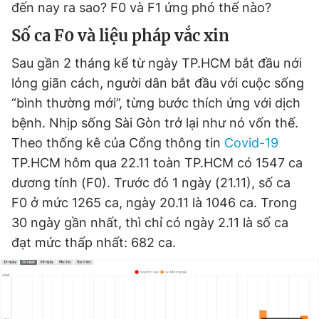
đến nay ra sao? F0 và F1 ứng phó thế nào?
Số ca F0 và liệu pháp vắc xin
Đọc Thanh Niên trên điện thoại
Sau gần 2 tháng kể từ ngày TP.HCM bắt đầu nới
lỏng giãn cách, người dân bắt đầu với cuộc sống
“bình thường mới”, từng bước thích ứng với dịch
bệnh. Nhịp sống Sài Gòn trở lại như nó vốn thế.
Theo dõi báo trên
Theo thống kê của Cổng thông tin
Covid-19
TP.HCM hôm qua 22.11 toàn TP.HCM có 1547 ca
Hotline
Liên hệ quảng cáo
dương tính (F0). Trước đó 1 ngày (21.11), số ca
0906 645 777
0908 780 404
F0 ở mức 1265 ca, ngày 20.11 là 1046 ca. Trong
30 ngày gần nhất, thì chỉ có ngày 2.11 là số ca
Đặt báo
Quảng cáo
RSS
Tòa soạn
Chính sách bảo
đạt mức thấp nhất: 682 ca.
Tổng biên tập: Nguyễn Ngọc Toàn
Phó tổng biên tập thường trực: Hải Thành
Phó tổng biên tập: Lâm Hiếu Dũng
Phó tổng biên tập: Trần Việt Hưng
Tổng thư ký tòa soạn: Đức Trung