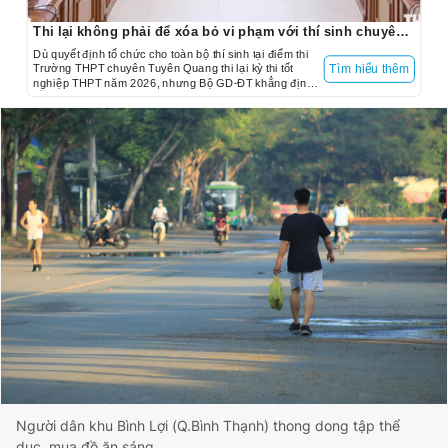
Thi lại không phải để xóa bỏ vi phạm với thí sinh chuyên Tuyên Quang
Dù quyết định tổ chức cho toàn bộ thí sinh tại điểm thi
Trường THPT chuyên Tuyên Quang thi lại kỳ thi tốt
Tìm hiểu thêm
nghiệp THPT năm 2026, nhưng Bộ GD-ĐT khẳng định
vẫn xử lý những thí sinh vi phạm sau khi có kết luận
điều tra.
Người dân khu Bình Lợi (Q.Bình Thạnh) thong dong tập thể
dục, mua đồ ăn sáng