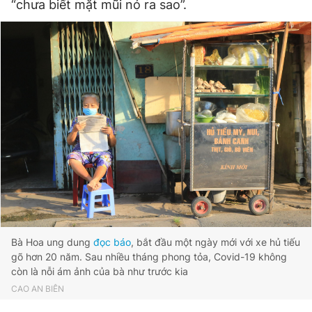
“chưa biết mặt mũi nó ra sao”.
Bà Hoa ung dung
đọc báo
, bắt đầu một ngày mới với xe hủ tiếu
gõ hơn 20 năm. Sau nhiều tháng phong tỏa, Covid-19 không
còn là nỗi ám ảnh của bà như trước kia
CAO AN BIÊN