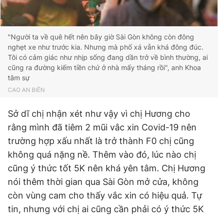
"Người ta về quê hết nên bây giờ Sài Gòn không còn đông
nghẹt xe như trước kia. Nhưng mà phố xá vẫn khá đông đúc.
Tôi có cảm giác như nhịp sống đang dần trở về bình thường, ai
cũng ra đường kiếm tiền chứ ở nhà mấy tháng rồi", anh Khoa
tâm sự
CAO AN BIÊN
Sở dĩ chị nhận xét như vậy vì chị Hương cho
rằng mình đã tiêm 2 mũi vắc xin Covid-19 nên
trường hợp xấu nhất là trở thành F0 chị cũng
không quá nặng nề. Thêm vào đó, lúc nào chị
cũng ý thức tốt 5K nên khá yên tâm. Chị Hương
nói thêm thời gian qua Sài Gòn mở cửa, không
còn vùng cam cho thấy vắc xin có hiệu quả. Tự
tin, nhưng với chị ai cũng cần phải có ý thức 5K