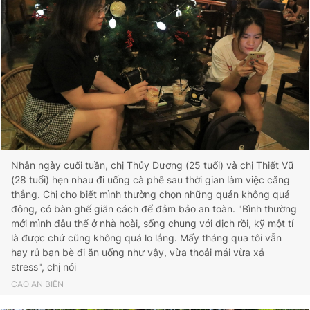
Nhân ngày cuối tuần, chị Thủy Dương (25 tuổi) và chị Thiết Vũ
(28 tuổi) hẹn nhau đi uống cà phê sau thời gian làm việc căng
thẳng. Chị cho biết mình thường chọn những quán không quá
đông, có bàn ghế giãn cách để đảm bảo an toàn. "Bình thường
mới mình đâu thể ở nhà hoài, sống chung với dịch rồi, kỹ một tí
là được chứ cũng không quá lo lắng. Mấy tháng qua tôi vẫn
hay rủ bạn bè đi ăn uống như vậy, vừa thoải mái vừa xả
stress", chị nói
CAO AN BIÊN