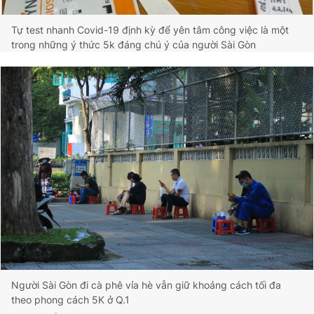
Tự test nhanh Covid-19 định kỳ để yên tâm công việc là một
trong những ý thức 5k đáng chú ý của người Sài Gòn
Người Sài Gòn đi cà phê vỉa hè vẫn giữ khoảng cách tối đa
theo phong cách 5K ở Q.1