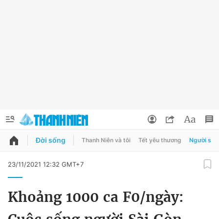
Đời sống
Thanh Niên và tôi
Tết yêu thương
Người sốn
QUẢNG CÁO
ĐẶT BÁO
23/11/2021 12:32 GMT+7
Thông tin tài khoản
Khoảng 1000 ca F0/ngày:
Đổi mật khẩu
Chuyên mục
Tin đã lưu