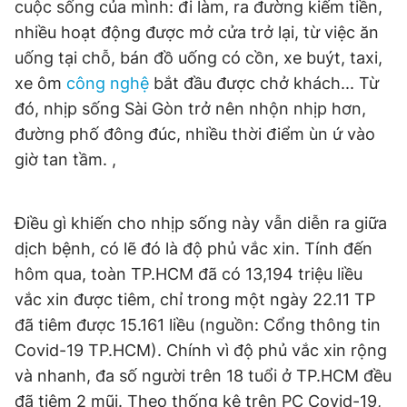
cuộc sống của mình: đi làm, ra đường kiếm tiền,
nhiều hoạt động được mở cửa trở lại, từ việc ăn
uống tại chỗ, bán đồ uống có cồn, xe buýt, taxi,
xe ôm
công nghệ
bắt đầu được chở khách... Từ
đó, nhịp sống Sài Gòn trở nên nhộn nhịp hơn,
đường phố đông đúc, nhiều thời điểm ùn ứ vào
giờ tan tầm. ,
Điều gì khiến cho nhịp sống này vẫn diễn ra giữa
dịch bệnh, có lẽ đó là độ phủ vắc xin. Tính đến
hôm qua, toàn TP.HCM đã có 13,194 triệu liều
vắc xin được tiêm, chỉ trong một ngày 22.11 TP
đã tiêm được 15.161 liều (nguồn: Cổng thông tin
Covid-19 TP.HCM). Chính vì độ phủ vắc xin rộng
và nhanh, đa số người trên 18 tuổi ở TP.HCM đều
đã tiêm 2 mũi. Theo thống kê trên PC Covid-19,