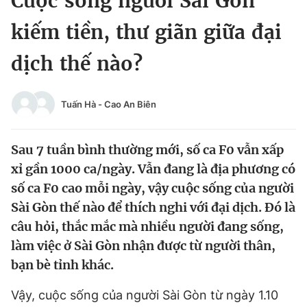
Cuộc sống người Sài Gòn
Chuyên mục khác
kiếm tiền, thư giãn giữa đại
Tin đã xem
Chào ngày mới
Tin 24h
dịch thế nào?
Đăng xuất
Tin thị trường
Tin 360
Tuấn Hà
-
Cao An Biên
Video
Magazine
Sau 7 tuần bình thường mới, số ca F0 vẫn xấp
xỉ gần 1000 ca/ngày. Vẫn đang là địa phương có
Sản phẩm khác
số ca F0 cao mỗi ngày, vậy cuộc sống của người
Sài Gòn thế nào để thích nghi với đại dịch. Đó là
Tiện ích
Bạn cần biết
câu hỏi, thắc mắc mà nhiều người đang sống,
làm việc ở Sài Gòn nhận được từ người thân,
Thông tin tòa soạn
Liên hệ quảng cáo
bạn bè tỉnh khác.
Vậy, cuộc sống của người Sài Gòn từ ngày 1.10