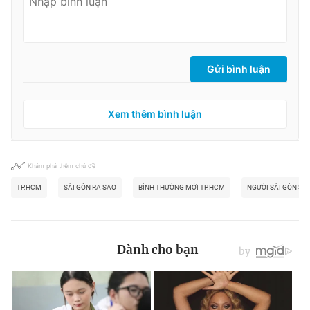
Gửi bình luận
Xem thêm bình luận
Khám phá thêm chủ đề
TP.HCM
SÀI GÒN RA SAO
BÌNH THƯỜNG MỚI TP.HCM
NGƯỜI SÀI GÒN SỐ