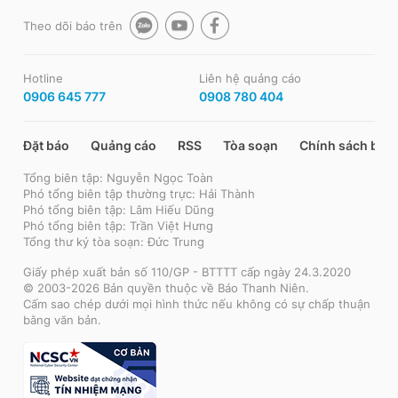
Theo dõi báo trên
Hotline
Liên hệ quảng cáo
0906 645 777
0908 780 404
Đặt báo
Quảng cáo
RSS
Tòa soạn
Chính sách bảo
Tổng biên tập: Nguyễn Ngọc Toàn
Phó tổng biên tập thường trực: Hải Thành
Phó tổng biên tập: Lâm Hiếu Dũng
Phó tổng biên tập: Trần Việt Hưng
Tổng thư ký tòa soạn: Đức Trung
Giấy phép xuất bản số 110/GP - BTTTT cấp ngày 24.3.2020
© 2003-2026 Bản quyền thuộc về Báo Thanh Niên.
Cấm sao chép dưới mọi hình thức nếu không có sự chấp thuận
bằng văn bản.