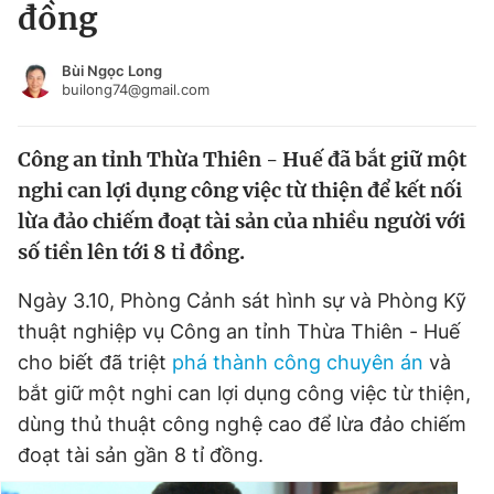
đồng
Tin đã xem
Chào ngày mới
Tin 24h
Bùi Ngọc Long
Đăng xuất
builong74@gmail.com
Tin thị trường
Tin 360
Công an tỉnh Thừa Thiên - Huế đã bắt giữ một
Video
Magazine
nghi can lợi dụng công việc từ thiện để kết nối
lừa đảo chiếm đoạt tài sản của nhiều người với
số tiền lên tới 8 tỉ đồng.
Sản phẩm khác
Ngày 3.10, Phòng Cảnh sát hình sự và Phòng Kỹ
Tiện ích
Bạn cần biết
thuật nghiệp vụ Công an tỉnh Thừa Thiên - Huế
cho biết đã triệt
phá thành công chuyên án
và
Thông tin tòa soạn
Liên hệ quảng cáo
bắt giữ một nghi can lợi dụng công việc từ thiện,
dùng thủ thuật công nghệ cao để lừa đảo chiếm
đoạt tài sản gần 8 tỉ đồng.