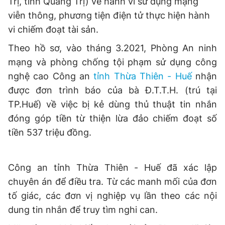
Trị, tỉnh Quảng Trị) về hành vi sử dụng mạng
© 2003-2026 Bản quyền thuộc về Báo Thanh Niên. Cấm sao
chép dưới mọi hình thức nếu không có sự chấp thuận bằng văn
viễn thông, phương tiện điện tử thực hiện hành
bản. Phát triển bởi ePi Technologies, JSC.
vi chiếm đoạt tài sản.
Theo hồ sơ, vào tháng 3.2021, Phòng An ninh
mạng và phòng chống tội phạm sử dụng công
nghệ cao Công an
tỉnh Thừa Thiên - Huế
nhận
được đơn trình báo của bà Đ.T.T.H. (trú tại
TP.Huế) về việc bị kẻ dùng thủ thuật tin nhắn
đóng góp tiền từ thiện lừa đảo chiếm đoạt số
tiền 537 triệu đồng.
Công an tỉnh Thừa Thiên - Huế đã xác lập
chuyên án để điều tra. Từ các manh mối của đơn
tố giác, các đơn vị nghiệp vụ lần theo các nội
dung tin nhắn để truy tìm nghi can.