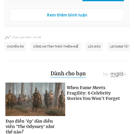
Xem thêm bình luận
Khám phá thêm chủ đề
CHUYÊN ÁN
CÔNG AN TỈNH THỪA THIÊN-HUẾ
LỪA ĐẢO
LỢI DỤNG TỪ THI