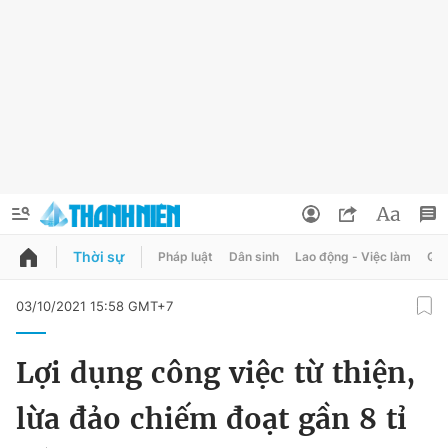
Thời sự
Pháp luật
Dân sinh
Lao động - Việc làm
Quy
QUẢNG CÁO
ĐẶT BÁO
03/10/2021 15:58 GMT+7
Thông tin tài khoản
Lợi dụng công việc từ thiện,
Đổi mật khẩu
Chuyên mục
lừa đảo chiếm đoạt gần 8 tỉ
Tin đã lưu
Chuyên mục khác