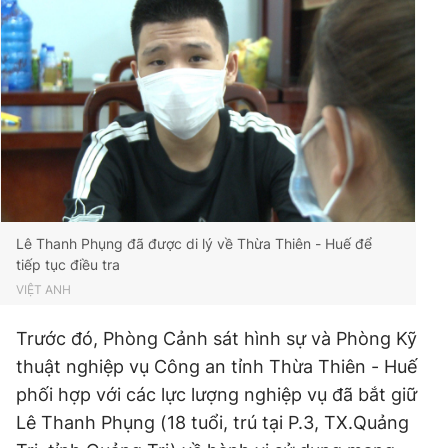
Đọc Thanh Niên trên điện thoại
Theo dõi báo trên
Hotline
Liên hệ quảng cáo
0906 645 777
0908 780 404
Lê Thanh Phụng đã được di lý về Thừa Thiên - Huế để
tiếp tục điều tra
VIỆT ANH
Đặt báo
Quảng cáo
RSS
Tòa soạn
Chính sách bảo
Tổng biên tập: Nguyễn Ngọc Toàn
Trước đó, Phòng Cảnh sát hình sự và Phòng Kỹ
Phó tổng biên tập thường trực: Hải Thành
thuật nghiệp vụ Công an tỉnh Thừa Thiên - Huế
Phó tổng biên tập: Lâm Hiếu Dũng
Phó tổng biên tập: Trần Việt Hưng
phối hợp với các lực lượng nghiệp vụ đã bắt giữ
Tổng thư ký tòa soạn: Đức Trung
Lê Thanh Phụng (18 tuổi, trú tại P.3, TX.Quảng
Giấy phép xuất bản số 110/GP - BTTTT cấp ngày 24.3.2020