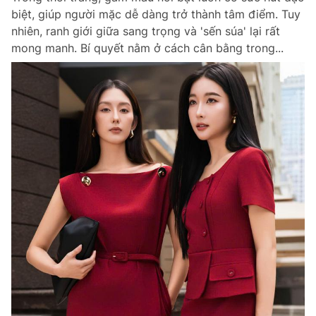
biệt, giúp người mặc dễ dàng trở thành tâm điểm. Tuy
nhiên, ranh giới giữa sang trọng và 'sến súa' lại rất
mong manh. Bí quyết nằm ở cách cân bằng trong...