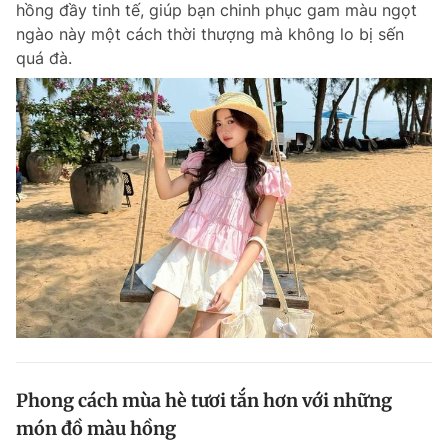
hồng đầy tinh tế, giúp bạn chinh phục gam màu ngọt
Chuyên mục khác
ngào này một cách thời thượng mà không lo bị sến
Tin đã xem
quá đà.
Chào ngày mới
Tin 24h
Đăng xuất
Tin thị trường
Tin 360
Video
Magazine
Sản phẩm khác
Tiện ích
Bạn cần biết
Thông tin tòa soạn
Liên hệ quảng cáo
Phong cách mùa hè tươi tắn hơn với những
món đồ màu hồng