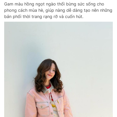
Gam màu hồng ngọt ngào thổi bừng sức sống cho
phong cách mùa hè, giúp nàng dễ dàng tạo nên những
bản phối thời trang rạng rỡ và cuốn hút.
Đọc Thanh Niên trên điện thoại
Theo dõi báo trên
Hotline
Liên hệ quảng cáo
0906 645 777
0908 780 404
Đặt báo
Quảng cáo
RSS
Tòa soạn
Chính sách bảo m
Tổng biên tập: Nguyễn Ngọc Toàn
Phó tổng biên tập thường trực: Hải Thành
Phó tổng biên tập: Lâm Hiếu Dũng
Phó tổng biên tập: Trần Việt Hưng
Tổng thư ký tòa soạn: Đức Trung