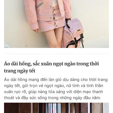
Giấy phép xuất bản số 110/GP - BTTTT cấp ngày 24.3.2020
© 2003-2026 Bản quyền thuộc về Báo Thanh Niên. Cấm sao chép
dưới mọi hình thức nếu không có sự chấp thuận bằng văn bản.
Phát triển bởi ePi Technologies, JSC.
Áo dài hồng, sắc xuân ngọt ngào trong thời
trang ngày tết
Áo dài hồng mang đến làn gió dịu dàng cho thời trang
ngày tết, gói trọn vẻ ngọt ngào, nữ tính và tinh thần
xuân rực rỡ, giúp nàng tỏa sáng với diện mạo thanh
thoát và đầy sức sống trong những ngày đầu năm.