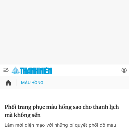
MÀU HỒNG
QUẢNG CÁO
ĐẶT BÁO
Thông tin tài khoản
Phối trang phục màu hồng sao cho thanh lịch
mà không sến
Đổi mật khẩu
Chuyên mục
Làm mới diện mạo với những bí quyết phối đồ màu
Tin đã lưu