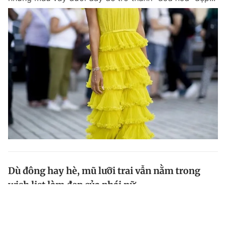
Dù đông hay hè, mũ lưỡi trai vẫn nằm trong
wish list làm đẹp của phái nữ
Dạo một vòng quanh trên mạng xã hội , dễ thấy mũ
lưỡi trai chính là item được các fashionista tích cực