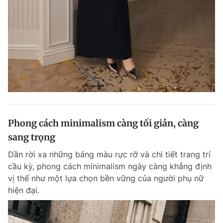
Đọc Thanh Niên trên điện thoại
Theo dõi báo trên
Phong cách minimalism càng tối giản, càng
Hotline
Liên hệ quảng cáo
0906 645 777
0908 780 404
sang trọng
Dần rời xa những bảng màu rực rỡ và chi tiết trang trí
Đặt báo
Quảng cáo
RSS
Tòa soạn
Chính sách bảo m
cầu kỳ, phong cách minimalism ngày càng khẳng định
vị thế như một lựa chọn bền vững của người phụ nữ
Tổng biên tập: Nguyễn Ngọc Toàn
Phó tổng biên tập thường trực: Hải Thành
hiện đại.
Phó tổng biên tập: Lâm Hiếu Dũng
Phó tổng biên tập: Trần Việt Hưng
Tổng thư ký tòa soạn: Đức Trung