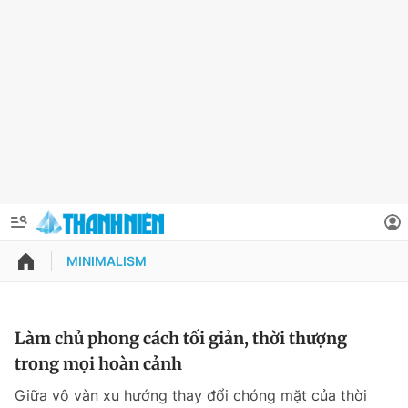
MINIMALISM
QUẢNG CÁO
ĐẶT BÁO
Thông tin tài khoản
Làm chủ phong cách tối giản, thời thượng
trong mọi hoàn cảnh
Đổi mật khẩu
Chuyên mục
Giữa vô vàn xu hướng thay đổi chóng mặt của thời
Tin đã lưu