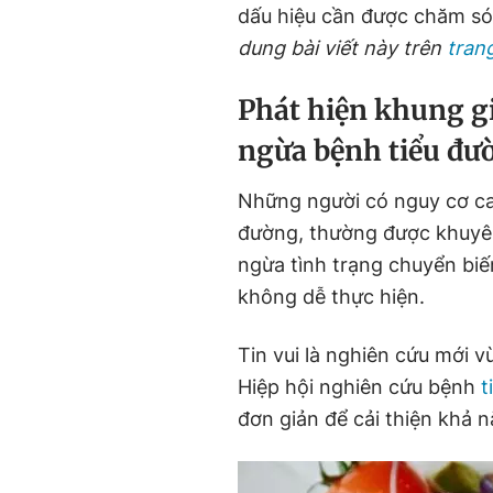
dấu hiệu cần được chăm só
dung bài viết này trên
tran
Phát hiện khung gi
ngừa bệnh tiểu đư
Những người có nguy cơ cao
đường, thường được khuyên
ngừa tình trạng chuyển biế
không dễ thực hiện.
Tin vui là nghiên cứu mới v
Hiệp hội nghiên cứu bệnh
t
đơn giản để cải thiện khả 