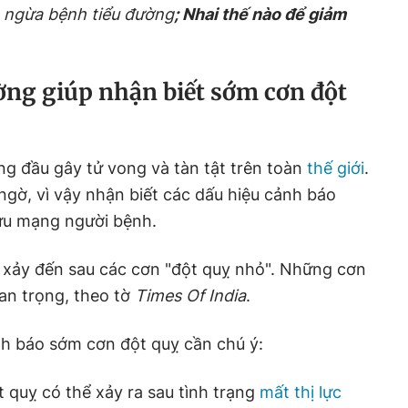
n ngừa bệnh tiểu đường
; Nhai thế nào để giảm
ờng giúp nhận biết sớm cơn đột
g đầu gây tử vong và tàn tật trên toàn
thế giới
.
ngờ, vì vậy nhận biết các dấu hiệu cảnh báo
cứu mạng người bệnh.
ỵ
xảy đến sau các cơn "đột quỵ nhỏ". Những cơn
an trọng, theo tờ
Times Of India
.
nh báo sớm cơn đột quỵ cần chú ý:
 quỵ có thể xảy ra sau tình trạng
mất thị lực