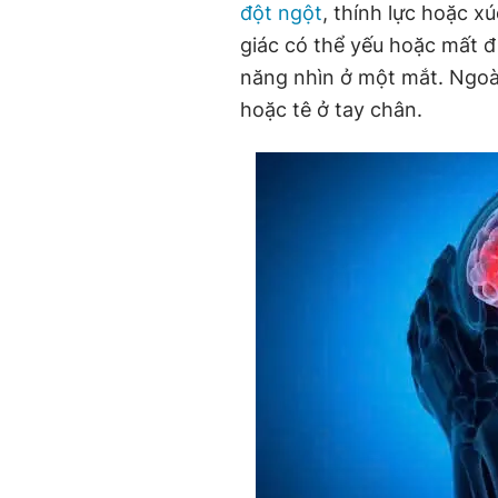
đột ngột
, thính lực hoặc x
giác có thể yếu hoặc mất đ
năng nhìn ở một mắt. Ngoà
hoặc tê ở tay chân.