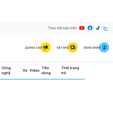
Theo dõi báo trên
QUẢNG CÁO
ĐẶT BÁO
ĐĂNG NHẬP
Công
Tiêu
Thời trang
Xe
Video
nghệ
dùng
trẻ