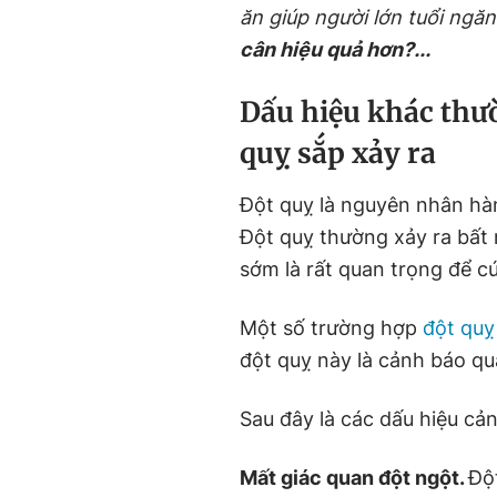
ăn giúp người lớn tuổi ngă
cân hiệu quả hơn?...
Dấu hiệu khác thư
quỵ sắp xảy ra
Đột quỵ là nguyên nhân hàn
Đột quỵ thường xảy ra bất 
sớm là rất quan trọng để 
Một số trường hợp
đột qu
đột quỵ này là cảnh báo qu
Sau đây là các dấu hiệu cả
Mất giác quan đột ngột.
Đột