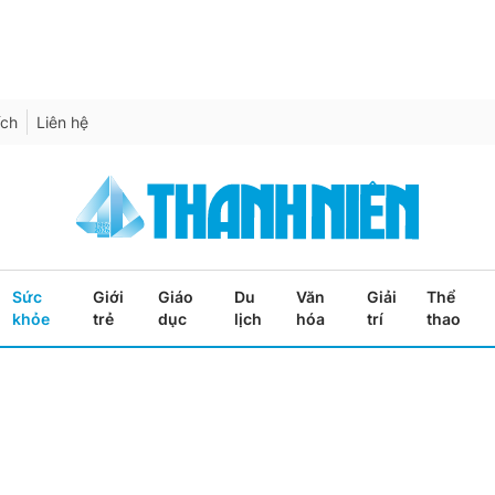
ích
Liên hệ
Sức
Giới
Giáo
Du
Văn
Giải
Thể
khỏe
trẻ
dục
lịch
hóa
trí
thao