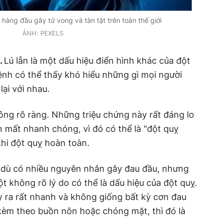
hàng đầu gây tử vong và tàn tật trên toàn thế giới
ẢNH: PEXELS
.
Lú lẫn là một dấu hiệu điển hình khác của đột
ệnh có thể thấy khó hiểu những gì mọi người
ại với nhau.
ông rõ ràng. Những triệu chứng này rất đáng lo
n mất nhanh chóng, vì đó có thể là "đột quỵ
khi đột quỵ hoàn toàn.
dù có nhiều nguyên nhân gây đau đầu, nhưng
ột không rõ lý do có thể là dấu hiệu của đột quỵ.
y ra rất nhanh và không giống bất kỳ cơn đau
kèm theo buồn nôn hoặc chóng mặt, thì đó là