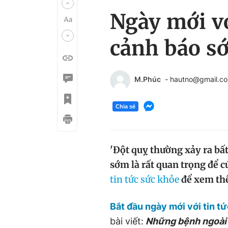
Ngày mới vớ
cảnh báo s
M.Phúc
- hautno@gmail.c
Chia sẻ
'
Đột quỵ thường xảy ra bất
sớm là rất quan trọng để 
tin tức sức khỏe
để xem thê
Bắt đầu ngày mới với tin t
bài viết:
Những bệnh ngoài 