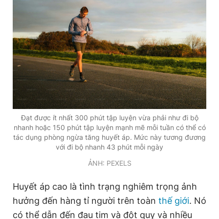
Giấy phép xuất bản số 110/GP - BTTTT cấp ngày 24.3.2020
© 2003-2026 Bản quyền thuộc về Báo Thanh Niên. Cấm sao
chép dưới mọi hình thức nếu không có sự chấp thuận bằng văn
bản. Phát triển bởi ePi Technologies, JSC.
Đạt được ít nhất 300 phút tập luyện vừa phải như đi bộ
nhanh hoặc 150 phút tập luyện mạnh mẽ mỗi tuần có thể có
tác dụng phòng ngừa tăng huyết áp. Mức này tương đương
với đi bộ nhanh 43 phút mỗi ngày
ẢNH: PEXELS
Huyết áp cao là tình trạng nghiêm trọng ảnh
hưởng đến hàng tỉ người trên toàn
thế giới
. Nó
có thể dẫn đến đau tim và đột quỵ và nhiều