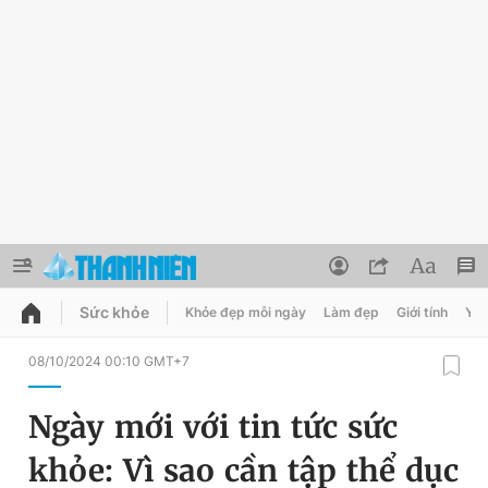
Sức khỏe
Khỏe đẹp mỗi ngày
Làm đẹp
Giới tính
Y t
QUẢNG CÁO
ĐẶT BÁO
08/10/2024 00:10 GMT+7
Thông tin tài khoản
Ngày mới với tin tức sức
Đổi mật khẩu
Chuyên mục
khỏe: Vì sao cần tập thể dục
Tin đã lưu