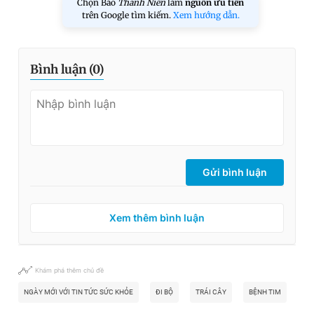
Chọn Báo
Thanh Niên
làm
nguồn ưu tiên
trên Google tìm kiếm.
Xem hướng dẫn.
Bình luận (
0
)
Gửi bình luận
Xem thêm bình luận
Khám phá thêm chủ đề
NGÀY MỚI VỚI TIN TỨC SỨC KHỎE
ĐI BỘ
TRÁI CÂY
BỆNH TIM
ĐI