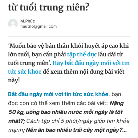
từ tuổi trung niên?
Chuyên mục khác
Tin đã xem
Chào ngày mới
Tin 24h
M.Phúc
hautno@gmail.com
Đăng xuất
Tin thị trường
Tin 360
'Muốn bảo vệ bản thân khỏi huyết áp cao khi
lớn tuổi, bạn cần phải
tập thể dục
lâu dài từ
Video
Magazine
tuổi trung niên'.
Hãy bắt đầu ngày mới với tin
tức sức khỏe
để xem thêm nội dung bài viết
này!
Sản phẩm khác
Tiện ích
Bắt đầu ngày mới với tin tức sức khỏe
Bạn cần biết
, bạn
đọc còn có thể xem thêm các bài viết:
Nặng
50 kg, uống bao nhiêu nước mỗi ngày là tốt
Thông tin tòa soạn
Liên hệ quảng cáo
nhất?;
Cách tập chỉ 5 phút/ngày giúp tim khỏe
mạnh
; Nên ăn bao nhiêu trái cây một ngày?...