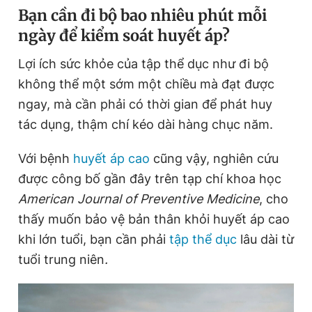
Bạn cần đi bộ bao nhiêu phút mỗi
ngày để kiểm soát huyết áp?
Đọc Thanh Niên trên điện thoại
Lợi ích sức khỏe của tập thể dục như đi bộ
không thể một sớm một chiều mà đạt được
ngay, mà cần phải có thời gian để phát huy
tác dụng, thậm chí kéo dài hàng chục năm.
Theo dõi báo trên
Với bệnh
huyết áp cao
cũng vậy, nghiên cứu
Hotline
Liên hệ quảng cáo
được công bố gần đây trên tạp chí khoa học
0906 645 777
0908 780 404
American Journal of Preventive Medicine
, cho
thấy muốn bảo vệ bản thân khỏi huyết áp cao
Đặt báo
Quảng cáo
RSS
Tòa soạn
Chính sách bảo
khi lớn tuổi, bạn cần phải
tập thể dục
lâu dài từ
Tổng biên tập: Nguyễn Ngọc Toàn
tuổi trung niên
.
Phó tổng biên tập thường trực: Hải Thành
Phó tổng biên tập: Lâm Hiếu Dũng
Phó tổng biên tập: Trần Việt Hưng
Tổng thư ký tòa soạn: Đức Trung