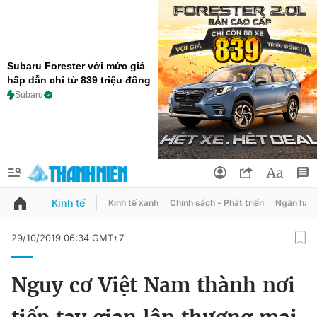
Subaru Forester với mức giá
hấp dẫn chỉ từ 839 triệu đồng
Subaru
Kinh tế
Kinh tế xanh
Chính sách - Phát triển
Ngân hàn
QUẢNG CÁO
ĐẶT BÁO
29/10/2019 06:34 GMT+7
Thông tin tài khoản
Nguy cơ Việt Nam thành nơi
Đổi mật khẩu
Chuyên mục
Tin đã lưu