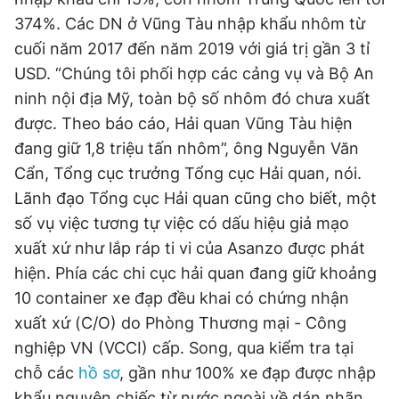
Giấy phép xuất bản số 110/GP - BTTTT cấp ngày 24.3.2020
374%. Các DN ở Vũng Tàu nhập khẩu nhôm từ
© 2003-2026 Bản quyền thuộc về Báo Thanh Niên. Cấm sao
cuối năm 2017 đến năm 2019 với giá trị gần 3 tỉ
chép dưới mọi hình thức nếu không có sự chấp thuận bằng văn
bản. Phát triển bởi ePi Technologies, JSC.
USD. “Chúng tôi phối hợp các cảng vụ và Bộ An
ninh nội địa Mỹ, toàn bộ số nhôm đó chưa xuất
được. Theo báo cáo, Hải quan Vũng Tàu hiện
đang giữ 1,8 triệu tấn nhôm”, ông Nguyễn Văn
Cẩn, Tổng cục trưởng Tổng cục Hải quan, nói.
Lãnh đạo Tổng cục Hải quan cũng cho biết, một
số vụ việc tương tự việc có dấu hiệu giả mạo
xuất xứ như lắp ráp ti vi của Asanzo được phát
hiện. Phía các chi cục hải quan đang giữ khoảng
10 container xe đạp đều khai có chứng nhận
xuất xứ (C/O) do Phòng Thương mại - Công
nghiệp VN (VCCI) cấp. Song, qua kiểm tra tại
chỗ các
hồ sơ
, gần như 100% xe đạp được nhập
khẩu nguyên chiếc từ nước ngoài về dán nhãn