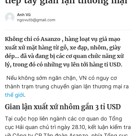
tiếp tay gian lận thương mại
Chuyên mục khác
Tin đã xem
Anh Vũ
ngovutb@gmail.com
Chào ngày mới
Tin 24h
Đăng xuất
Không chỉ có Asanzo , hàng loạt vụ giả mạo
Tin thị trường
Tin 360
xuất xứ mặt hàng từ gỗ, xe đạp, nhôm, giày
dép... đã và đang bị các cơ quan chức năng xử
Video
Magazine
lý, trong đó có những vụ lên tới hàng tỉ USD.
Nếu không sớm ngăn chặn, VN có nguy cơ
Sản phẩm khác
thành trạm trung chuyển gian lận thương mại ra
Tiện ích
Bạn cần biết
thế giới
.
Gian lận xuất xứ nhôm gần 3 tỉ USD
Thông tin tòa soạn
Liên hệ quảng cáo
Tại cuộc họp liên ngành các cơ quan do Tổng
cục Hải quan chủ trì ngày 28.10, kết luận kiểm tra
về Công ty CP Tập đoàn Asanzo, phía Tổng cục