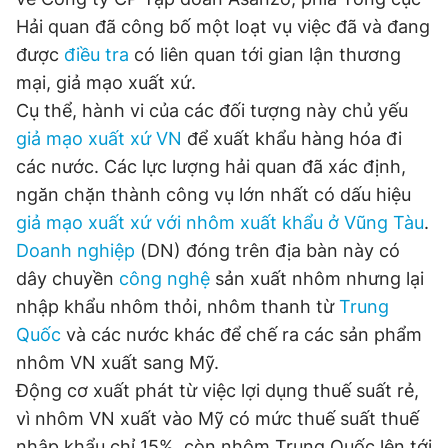
Hải quan đã công bố một loạt vụ việc đã và đang
được
điều tra
có liên quan tới gian lận thương
Đọc Thanh Niên trên điện thoại
mại, giả mạo xuất xứ.
Cụ thể, hành vi của các đối tượng này chủ yếu
giả mạo xuất xứ VN
để xuất khẩu hàng hóa đi
các nước. Các lực lượng hải quan đã xác định,
Theo dõi báo trên
ngăn chặn thành công vụ lớn nhất có dấu hiệu
giả mạo xuất xứ với nhôm xuất khẩu ở Vũng Tàu
.
Doanh nghiệp
(DN) đóng trên địa bàn này có
Hotline
Liên hệ quảng cáo
0906 645 777
0908 780 404
dây chuyền
công nghệ
sản xuất nhôm nhưng lại
nhập khẩu nhôm thỏi, nhôm thanh từ
Trung
Đặt báo
Quảng cáo
RSS
Tòa soạn
Chính sách bảo
Quốc
và các nước khác để chế ra các sản phẩm
nhôm VN xuất sang Mỹ.
Tổng biên tập: Nguyễn Ngọc Toàn
Phó tổng biên tập thường trực: Hải Thành
Động cơ xuất phát từ việc lợi dụng thuế suất rẻ,
Phó tổng biên tập: Lâm Hiếu Dũng
Phó tổng biên tập: Trần Việt Hưng
vì nhôm VN xuất vào Mỹ có mức thuế suất thuế
Tổng thư ký tòa soạn: Đức Trung
nhập khẩu chỉ 15%, còn nhôm Trung Quốc lên tới