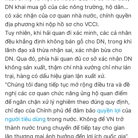
DN khai mua gỗ của các nông trường, hộ dân…
có xác nhận của cơ quan nhà nước, chính quyền
địa phương khi nộp hồ sơ cho VCCI.
Tuy nhiên, khi hải quan đi xác minh, các cá nhân
đều khẳng định không bán gỗ cho DN, trong khi
lãnh đạo xã thừa nhận sai, xác nhận bừa cho
DN. Qua đó, phía hải quan đủ cơ sở xác nhận DN
không sản xuất, thậm chí nhà xưởng chỉ như lán
trại, hàng có dấu hiệu gian lận xuất xứ.
“Chúng tôi đang tiếp tục mở rộng điều tra và đề
nghị các cơ quan chức năng ủng hộ quan điểm
để ngăn chặn xử lý nghiêm theo đúng quy định,
chỉ đạo của Chính phủ để đảm bảo
quyền lợi
của
người
tiêu dùng
trong nước. Không để VN trở
thành nước trung chuyển để tiếp tay cho gian
lận thương mại ảnh hưởng đến lợi ích quốc gia”,