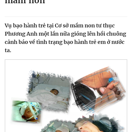
mầm non
Chuyên mục khác
Tin đã xem
Chào ngày mới
Tin 24h
Vụ bạo hành trẻ tại Cơ sở mầm non tư thục
Đăng xuất
Phương Anh một lần nữa gióng lên hồi chuông
Tin thị trường
Tin 360
cảnh báo về tình trạng bạo hành trẻ em ở nước
ta.
Video
Magazine
Sản phẩm khác
Tiện ích
Bạn cần biết
Thông tin tòa soạn
Liên hệ quảng cáo