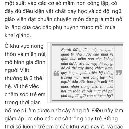
một suất vào các cơ sở mầm non công lập, có
Giấy phép xuất bản số 110/GP - BTTTT cấp ngày 24.3.2020
đầy đủ điều kiện vật chất dạy học và có đội ngũ
© 2003-2026 Bản quyền thuộc về Báo Thanh Niên. Cấm sao
chép dưới mọi hình thức nếu không có sự chấp thuận bằng văn
giáo viên đạt chuẩn chuyên môn đang là một nỗi
bản. Phát triển bởi ePi Technologies, JSC.
lo lắng của các bậc phụ huynh trước mỗi mùa
khai giảng.
Ở khu vực nông
Người đứng đầu một cơ quan
thôn và miền núi,
quản lý nhà nước cao nhất về
giáo dục mầm non còn không
mô hình gia đình
nắm được số liệu này, thì lấy gì
để có thể xây dựng chiến lược,
người Việt
quy hoạch phát triển hệ thống
thường là 3 thế
trường mầm non công lập? Và
người dân đến bao giờ mới hết
hệ. Vì thế việc
nhọc nhằn trong việc tìm một
nơi an toàn và với mức chi phí
chăm sóc trẻ em
phù hợp để gửi con cái của họ?
trong thời gian
bố mẹ đi làm được nhờ cậy ông bà. Điều này làm
giảm áp lực cho các cơ sở trông dạy trẻ. Đồng
thời số lượng trẻ em ở các khu vực này ít, và các