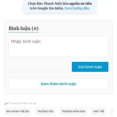
Chọn Báo
Thanh Niên
làm
nguồn ưu tiên
trên Google tìm kiếm.
Xem hướng dẫn.
Bình luận (
0
)
Gửi bình luận
Xem thêm bình luận
Khám phá thêm chủ đề
BẠO HÀNH TRẺ EM
TRƯỜNG YÊN
TRƯỜNG MẦM NON
NHÀ TRẺ
NHÀ