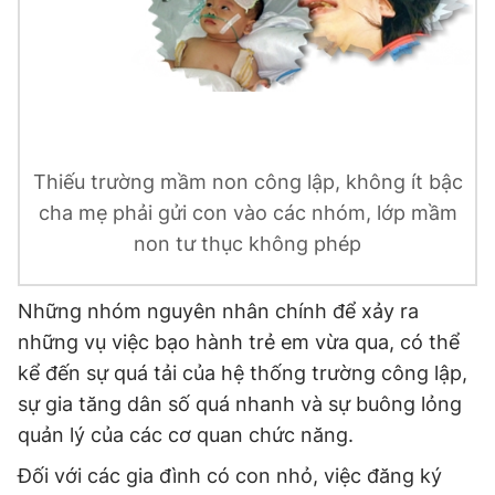
Đọc Thanh Niên trên điện thoại
Thiếu trường mầm non công lập, không ít bậc
Theo dõi báo trên
cha mẹ phải gửi con vào các nhóm, lớp mầm
non tư thục không phép
Hotline
Liên hệ quảng cáo
0906 645 777
0908 780 404
Những nhóm nguyên nhân chính để xảy ra
những vụ việc bạo hành trẻ em vừa qua, có thể
Đặt báo
Quảng cáo
RSS
Tòa soạn
Chính sách bảo
kể đến sự quá tải của hệ thống trường công lập,
Tổng biên tập: Nguyễn Ngọc Toàn
sự gia tăng dân số quá nhanh và sự buông lỏng
Phó tổng biên tập thường trực: Hải Thành
quản lý của các cơ quan chức năng.
Phó tổng biên tập: Lâm Hiếu Dũng
Phó tổng biên tập: Trần Việt Hưng
Đối với các gia đình có con nhỏ, việc đăng ký
Tổng thư ký tòa soạn: Đức Trung