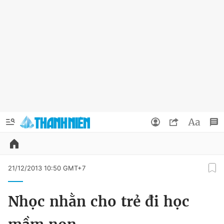
QUẢNG CÁO
ĐẶT BÁO
21/12/2013 10:50 GMT+7
Thông tin tài khoản
Nhọc nhằn cho trẻ đi học
Đổi mật khẩu
Chuyên mục
Tin đã lưu