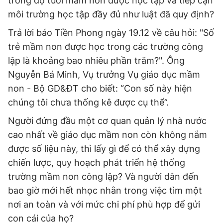
trong độ tuổi mầm non được học tập và tiếp cận
môi trường học tập đầy đủ như luật đã quy định?
Trả lời báo Tiền Phong ngày 19.12 về câu hỏi: "Số
trẻ mầm non được học trong các trường công
lập là khoảng bao nhiêu phần trăm?". Ông
Nguyễn Bá Minh, Vụ trưởng Vụ giáo dục mầm
non - Bộ GD&ĐT cho biết: “Con số này hiện
chúng tôi chưa thống kê được cụ thể”.
Người đứng đầu một cơ quan quản lý nhà nước
cao nhất về giáo dục mầm non còn không nắm
được số liệu này, thì lấy gì để có thể xây dựng
chiến lược, quy hoạch phát triển hệ thống
trường mầm non công lập? Và người dân đến
bao giờ mới hết nhọc nhằn trong việc tìm một
nơi an toàn và với mức chi phí phù hợp để gửi
con cái của họ?