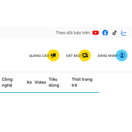
Theo dõi báo trên
QUẢNG CÁO
ĐẶT BÁO
ĐĂNG NHẬP
Công
Tiêu
Thời trang
Xe
Video
nghệ
dùng
trẻ