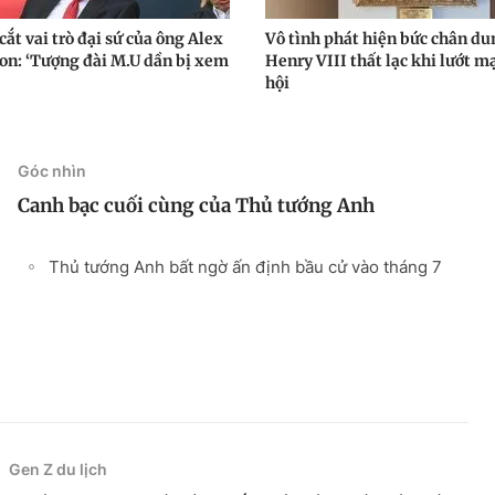
ắt vai trò đại sứ của ông Alex
Vô tình phát hiện bức chân d
on: ‘Tượng đài M.U dần bị xem
Henry VIII thất lạc khi lướt m
hội
Góc nhìn
Canh bạc cuối cùng của Thủ tướng Anh
Thủ tướng Anh bất ngờ ấn định bầu cử vào tháng 7
Gen Z du lịch