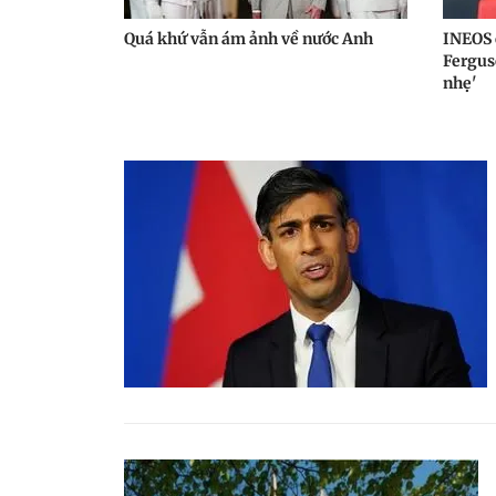
Quá khứ vẫn ám ảnh về nước Anh
INEOS c
Fergus
nhẹ'