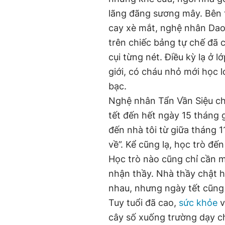
lãng đãng sương mây. Bên t
cay xè mắt, nghệ nhân Dao
trên chiếc bảng tự chế đã 
cụi từng nét. Điều kỳ lạ ở l
giới, có cháu nhỏ mới học 
bạc.
Nghệ nhân Tẩn Vần Siệu ch
tết đến hết ngày 15 tháng 
đến nhà tôi từ giữa tháng 
về”. Kể cũng lạ, học trò đ
Học trò nào cũng chỉ cần m
nhận thầy. Nhà thầy chật h
nhau, nhưng ngày tết cũng t
Tuy tuổi đã cao,
sức khỏe
v
cây số xuống trường dạy c