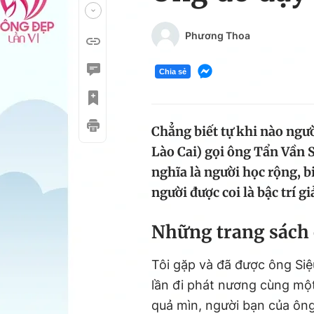
Phương Thoa
Chia sẻ
Chẳng biết tự khi nào ngườ
Lào Cai) gọi ông Tẩn Vần S
nghĩa là người học rộng, biế
người được coi là bậc trí g
Những trang sách 
Tôi gặp và đã được ông Siệu
lần đi phát nương cùng một
quả mìn, người bạn của ông