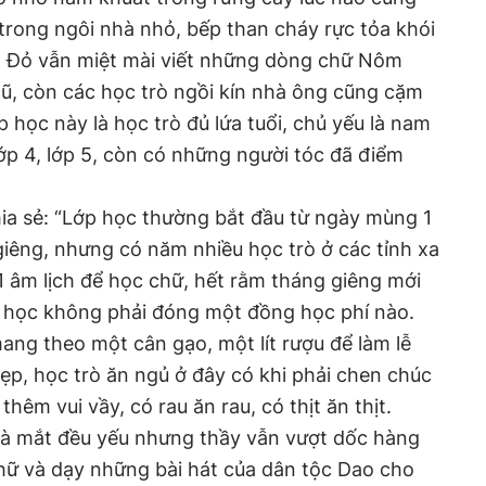
rong ngôi nhà nhỏ, bếp than cháy rực tỏa khói
 Đỏ vẫn miệt mài viết những dòng chữ Nôm
cũ, còn các học trò ngồi kín nhà ông cũng cặm
ớp học này là học trò đủ lứa tuổi, chủ yếu là nam
lớp 4, lớp 5, còn có những người tóc đã điểm
ia sẻ: “Lớp học thường bắt đầu từ ngày mùng 1
giêng, nhưng có năm nhiều học trò ở các tỉnh xa
11 âm lịch để học chữ, hết rằm tháng giêng mới
ến học không phải đóng một đồng học phí nào.
ang theo một cân gạo, một lít rượu để làm lễ
ẹp, học trò ăn ngủ ở đây có khi phải chen chúc
hêm vui vầy, có rau ăn rau, có thịt ăn thịt.
à mắt đều yếu nhưng thầy vẫn vượt dốc hàng
hữ và dạy những bài hát của dân tộc Dao cho