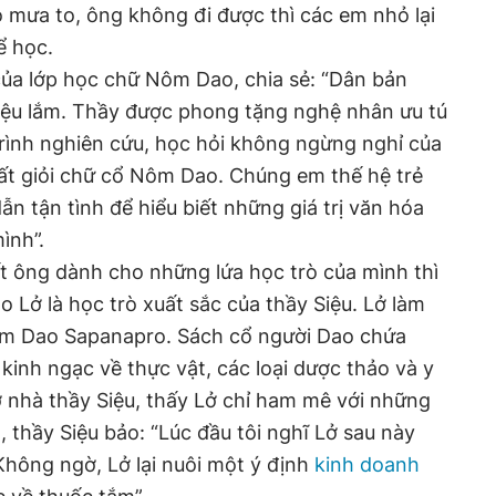
 mưa to, ông không đi được thì các em nhỏ lại
ể học.
của lớp học chữ Nôm Dao, chia sẻ: “Dân bản
iệu lắm. Thầy được phong tặng nghệ nhân ưu tú
trình nghiên cứu, học hỏi không ngừng nghỉ của
 rất giỏi chữ cổ Nôm Dao. Chúng em thế hệ trẻ
n tận tình để hiểu biết những giá trị văn hóa
ình”.
t ông dành cho những lứa học trò của mình thì
 Lở là học trò xuất sắc của thầy Siệu. Lở làm
ắm Dao Sapanapro. Sách cổ người Dao chứa
kinh ngạc về thực vật, các loại dược thảo và y
 nhà thầy Siệu, thấy Lở chỉ ham mê với những
o, thầy Siệu bảo: “Lúc đầu tôi nghĩ Lở sau này
hông ngờ, Lở lại nuôi một ý định
kinh doanh