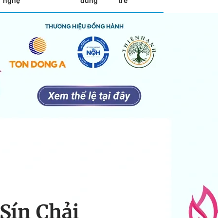
nghệ
dùng
trẻ
Sín Chải