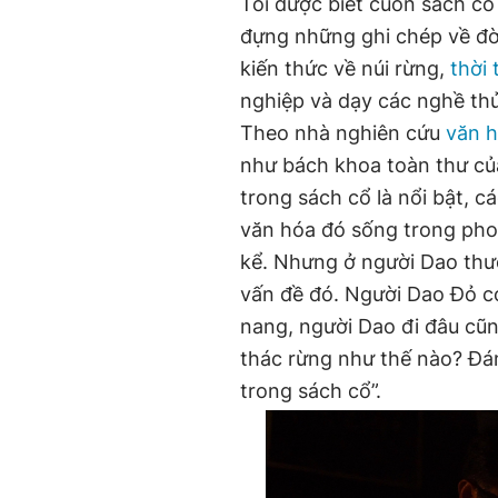
Tôi được biết cuốn sách cổ
đựng những ghi chép về đời
kiến thức về núi rừng,
thời 
nghiệp và dạy các nghề th
Theo nhà nghiên cứu
văn 
như bách khoa toàn thư củ
trong sách cổ là nổi bật, 
văn hóa đó sống trong pho
kể. Nhưng ở người Dao thườ
vấn đề đó. Người Dao Đỏ c
nang, người Dao đi đâu cũ
thác rừng như thế nào? Đá
trong sách cổ”.