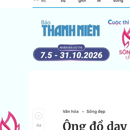
trị
sự
giới
tế
sống
Văn hóa
Sống đẹp
Ông đồ dạy 