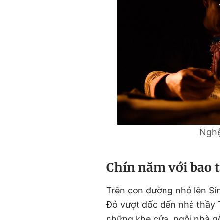
Nghệ
Chín năm với bao 
Trên con đường nhỏ lên Sín
Đỏ vượt dốc đến nhà thầy T
những khe cửa, ngôi nhà g