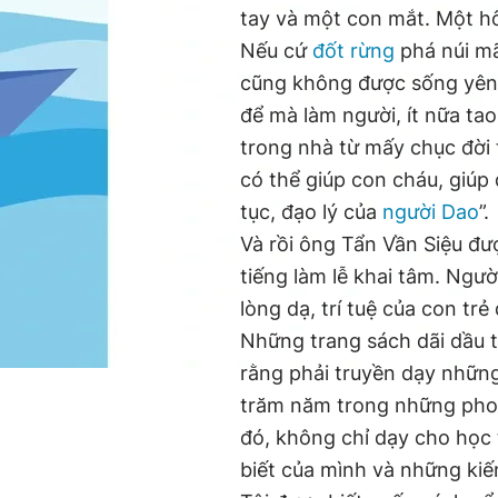
tay và một con mắt. Một h
Nếu cứ
đốt rừng
phá núi mã
cũng không được sống yên ổ
để mà làm người, ít nữa tao
trong nhà từ mấy chục đời t
có thể giúp con cháu, giúp
tục, đạo lý của
người Dao
”.
Và rồi ông Tẩn Vần Siệu đ
tiếng làm lễ khai tâm. Ngư
lòng dạ, trí tuệ của con tr
Những trang sách dãi dầu th
rằng phải truyền dạy nhữn
trăm năm trong những pho 
đó, không chỉ dạy cho học
biết của mình và những kiế