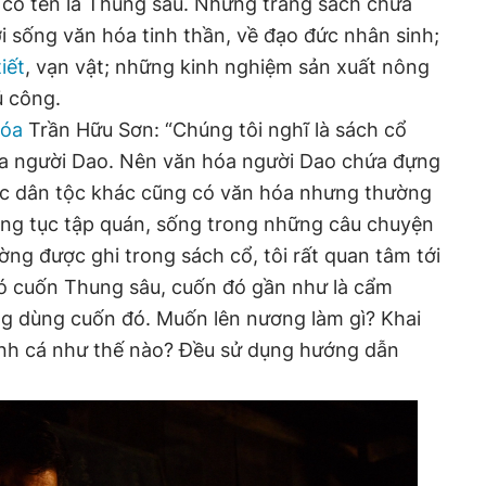
 có tên là Thung sâu. Những trang sách chứa
 sống văn hóa tinh thần, về đạo đức nhân sinh;
tiết
, vạn vật; những kinh nghiệm sản xuất nông
ủ công.
hóa
Trần Hữu Sơn: “Chúng tôi nghĩ là sách cổ
a người Dao. Nên văn hóa người Dao chứa đựng
các dân tộc khác cũng có văn hóa nhưng thường
ng tục tập quán, sống trong những câu chuyện
ng được ghi trong sách cổ, tôi rất quan tâm tới
ó cuốn Thung sâu, cuốn đó gần như là cẩm
ng dùng cuốn đó. Muốn lên nương làm gì? Khai
nh cá như thế nào? Đều sử dụng hướng dẫn