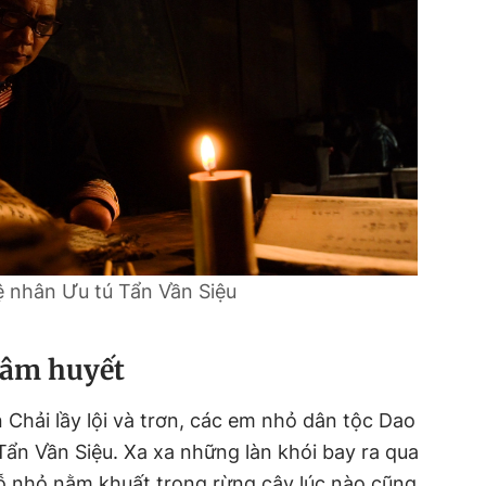
 nhân Ưu tú Tẩn Vần Siệu
tâm huyết
 Chải lầy lội và trơn, các em nhỏ dân tộc Dao
ẩn Vần Siệu. Xa xa những làn khói bay ra qua
ỗ nhỏ nằm khuất trong rừng cây lúc nào cũng