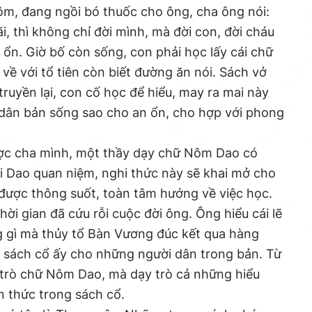
ôm, đang ngồi bó thuốc cho ông, cha ông nói:
i, thì không chỉ đời mình, mà đời con, đời cháu
n. Giờ bố còn sống, con phải học lấy cái chữ
 về với tổ tiên còn biết đường ăn nói. Sách vở
ruyền lại, con cố học để hiểu, may ra mai này
 dân bản sống sao cho an ổn, cho hợp với phong
ược cha mình, một thầy dạy chữ Nôm Dao có
ời Dao quan niệm, nghi thức này sẽ khai mở cho
ẻ được thông suốt, toàn tâm hướng về việc học.
ời gian đã cứu rỗi cuộc đời ông. Ông hiểu cái lẽ
g gì mà thủy tổ Bàn Vương đúc kết qua hàng
sách cổ ấy cho những người dân trong bản. Từ
 trò chữ Nôm Dao, mà dạy trò cả những hiểu
n thức trong sách cổ.