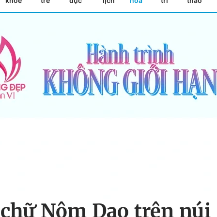
khỏe
trẻ
dục
lịch
hóa
trí
thao
chữ Nôm Dao trên núi 