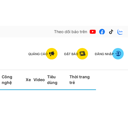
Theo dõi báo trên
QUẢNG CÁO
ĐẶT BÁO
ĐĂNG NHẬP
Công
Tiêu
Thời trang
Xe
Video
nghệ
dùng
trẻ