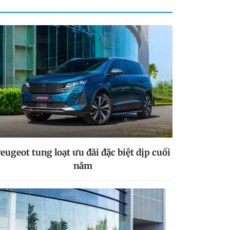
eugeot tung loạt ưu đãi đặc biệt dịp cuối
năm