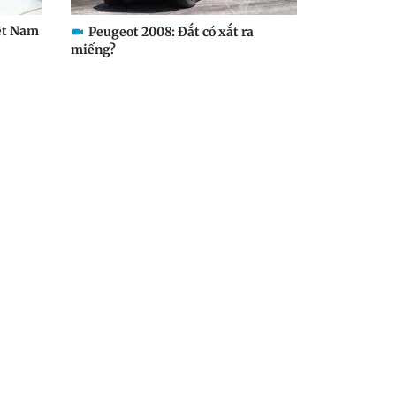
iệt Nam
Peugeot 2008: Đắt có xắt ra
miếng?