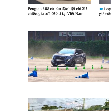
Peugeot 408 có bản đặc biệt chỉ 215
Loạ
chiếc, giá từ 1,039 tỉ tại Việt Nam
giá tră