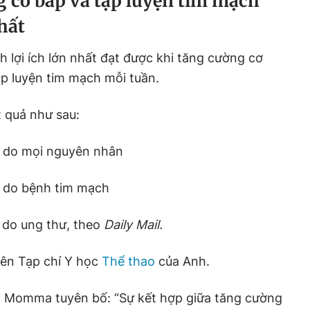
g cơ bắp và tập luyện tim mạch
hất
 lợi ích lớn nhất đạt được khi tăng cường cơ
ập luyện tim mạch mỗi tuần.
 quả như sau:
 do mọi nguyên nhân
 do bệnh tim mạch
 do ung thư, theo
Daily Mail.
rên Tạp chí Y học
Thể thao
của Anh.
uki Momma tuyên bố: “Sự kết hợp giữa tăng cường