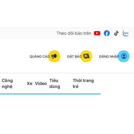
Theo dõi báo trên
QUẢNG CÁO
ĐẶT BÁO
ĐĂNG NHẬP
Công
Tiêu
Thời trang
Xe
Video
nghệ
dùng
trẻ