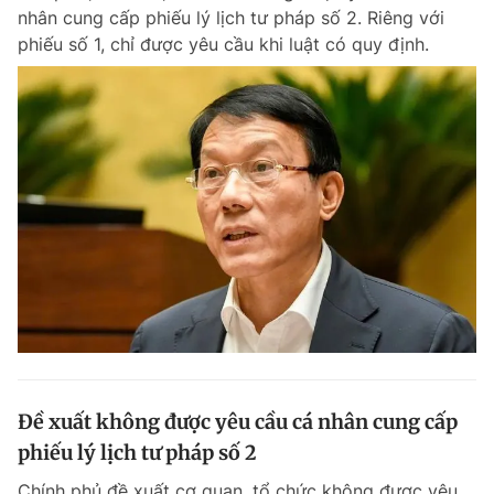
nhân cung cấp phiếu lý lịch tư pháp số 2. Riêng với
Giấy phép xuất bản số 110/GP - BTTTT cấp ngày 24.3.2020
© 2003-2026 Bản quyền thuộc về Báo Thanh Niên. Cấm sao chép
phiếu số 1, chỉ được yêu cầu khi luật có quy định.
dưới mọi hình thức nếu không có sự chấp thuận bằng văn bản.
Phát triển bởi ePi Technologies, JSC.
Đề xuất không được yêu cầu cá nhân cung cấp
phiếu lý lịch tư pháp số 2
Chính phủ đề xuất cơ quan, tổ chức không được yêu