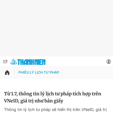
PHIẾU LÝ LỊCH TƯ PHÁP
QUẢNG CÁO
ĐẶT BÁO
Thông tin tài khoản
Từ 1.7, thông tin lý lịch tư pháp tích hợp trên
VNeID, giá trị như bản giấy
Đổi mật khẩu
Chuyên mục
Thông tin lý lịch tư pháp sẽ hiển thị trên VNeID, giá trị
Tin đã lưu