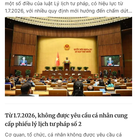
một số điều của luật Lý lịch tư pháp, có hiệu lực từ
1.7.2026, với nhiều quy định mới hướng đến chấm dứt...
Đọc Thanh Niên trên điện thoại
Theo dõi báo trên
Hotline
Liên hệ quảng cáo
0906 645 777
0908 780 404
Đặt báo
Quảng cáo
RSS
Tòa soạn
Chính sách bảo m
Tổng biên tập: Nguyễn Ngọc Toàn
Từ 1.7.2026, không được yêu cầu cá nhân cung
Phó tổng biên tập thường trực: Hải Thành
Phó tổng biên tập: Lâm Hiếu Dũng
cấp phiếu lý lịch tư pháp số 2
Phó tổng biên tập: Trần Việt Hưng
Tổng thư ký tòa soạn: Đức Trung
Cơ quan, tổ chức, cá nhân không được yêu cầu cá