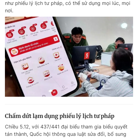
như phiếu lý lịch tư pháp, có thể sử dụng mọi lúc, mọi
Chuyên mục khác
nơi.
Tin đã xem
Chào ngày mới
Tin 24h
Đăng xuất
Tin thị trường
Tin 360
Video
Magazine
Sản phẩm khác
Tiện ích
Bạn cần biết
Thông tin tòa soạn
Liên hệ quảng cáo
Chấm dứt lạm dụng phiếu lý lịch tư pháp
Chiều 5.12, với 437/441 đại biểu tham gia biểu quyết
tán thành, Quốc hội thông qua luật sửa đổi, bổ sung