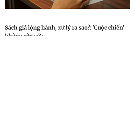
Sách giả lộng hành, xử lý ra sao?: 'Cuộc chiến'
không cân sức
Trước vấn nạn sách giả, sách lậu ngang nhiên lộng
hành, các nhà xuất bản, công ty sách thời gian qua đã
bước vào “cuộc chiến” chống sách giả, thậm chí khởi
kiện ra tòa.