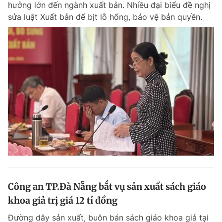
hưởng lớn đến ngành xuất bản. Nhiều đại biểu đề nghị
Chuyên mục khác
sửa luật Xuất bản để bịt lỗ hổng, bảo vệ bản quyền.
Tin đã xem
Chào ngày mới
Tin 24h
Đăng xuất
Tin thị trường
Tin 360
Video
Magazine
Sản phẩm khác
Tiện ích
Bạn cần biết
Thông tin tòa soạn
Liên hệ quảng cáo
Công an TP.Đà Nẵng bắt vụ sản xuất sách giáo
khoa giả trị giá 12 tỉ đồng
Đường dây sản xuất, buôn bán sách giáo khoa giả tại