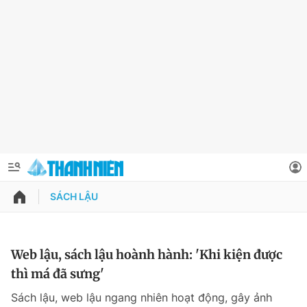
SÁCH LẬU
QUẢNG CÁO
ĐẶT BÁO
Thông tin tài khoản
Web lậu, sách lậu hoành hành: 'Khi kiện được
thì má đã sưng'
Đổi mật khẩu
Chuyên mục
Sách lậu, web lậu ngang nhiên hoạt động, gây ảnh
Tin đã lưu