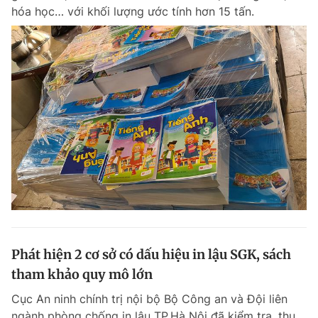
hóa học… với khối lượng ước tính hơn 15 tấn.
Phát hiện 2 cơ sở có dấu hiệu in lậu SGK, sách
tham khảo quy mô lớn
Cục An ninh chính trị nội bộ Bộ Công an và Đội liên
ngành phòng chống in lậu TP.Hà Nội đã kiểm tra, thu