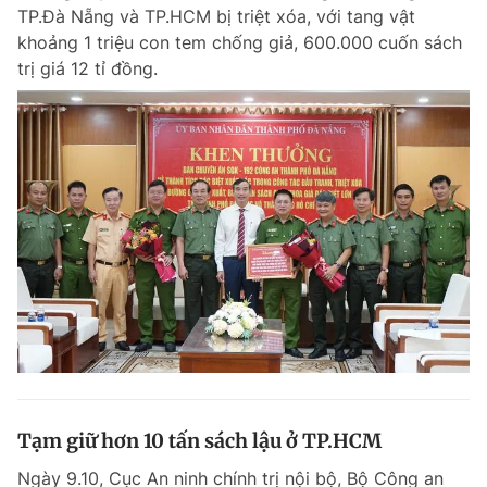
TP.Đà Nẵng và TP.HCM bị triệt xóa, với tang vật
khoảng 1 triệu con tem chống giả, 600.000 cuốn sách
trị giá 12 tỉ đồng.
Đọc Thanh Niên trên điện thoại
Theo dõi báo trên
Hotline
Liên hệ quảng cáo
0906 645 777
0908 780 404
Đặt báo
Quảng cáo
RSS
Tòa soạn
Chính sách bảo m
Tổng biên tập: Nguyễn Ngọc Toàn
Phó tổng biên tập thường trực: Hải Thành
Phó tổng biên tập: Lâm Hiếu Dũng
Tạm giữ hơn 10 tấn sách lậu ở TP.HCM
Phó tổng biên tập: Trần Việt Hưng
Tổng thư ký tòa soạn: Đức Trung
Ngày 9.10, Cục An ninh chính trị nội bộ, Bộ Công an