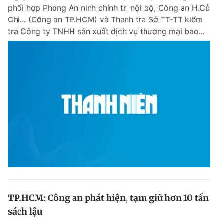
phối hợp Phòng An ninh chính trị nội bộ, Công an H.Củ
Giấy phép xuất bản số 110/GP - BTTTT cấp ngày 24.3.2020
© 2003-2026 Bản quyền thuộc về Báo Thanh Niên. Cấm sao chép
Chi... (Công an TP.HCM) và Thanh tra Sở TT-TT kiểm
dưới mọi hình thức nếu không có sự chấp thuận bằng văn bản.
tra Công ty TNHH sản xuất dịch vụ thương mại bao...
Phát triển bởi ePi Technologies, JSC.
TP.HCM: Công an phát hiện, tạm giữ hơn 10 tấn
sách lậu