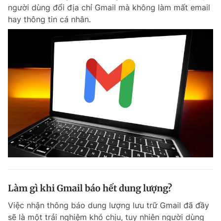
người dùng đổi địa chỉ Gmail mà không làm mất email
hay thông tin cá nhân.
Đọc Thanh Niên trên điện thoại
Theo dõi báo trên
Hotline
Liên hệ quảng cáo
0906 645 777
0908 780 404
Đặt báo
Quảng cáo
RSS
Tòa soạn
Chính sách bảo m
Tổng biên tập: Nguyễn Ngọc Toàn
Làm gì khi Gmail báo hết dung lượng?
Phó tổng biên tập thường trực: Hải Thành
Phó tổng biên tập: Lâm Hiếu Dũng
Việc nhận thông báo dung lượng lưu trữ Gmail đã đầy
Phó tổng biên tập: Trần Việt Hưng
Tổng thư ký tòa soạn: Đức Trung
sẽ là một trải nghiệm khó chịu, tuy nhiên người dùng