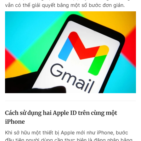
vẫn có thể giải quyết bằng một số bước đơn giản.
Giấy phép xuất bản số 110/GP - BTTTT cấp ngày 24.3.2020
© 2003-2026 Bản quyền thuộc về Báo Thanh Niên. Cấm sao chép
dưới mọi hình thức nếu không có sự chấp thuận bằng văn bản.
Phát triển bởi ePi Technologies, JSC.
Cách sử dụng hai Apple ID trên cùng một
iPhone
Khi sở hữu một thiết bị Apple mới như iPhone, bước
đầu tiên người dùng cần thực hiện là đăng nhập bằng