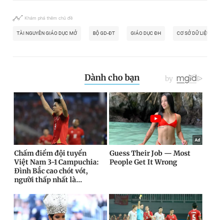
Khám phá thêm chủ đề
TÀI NGUYÊN GIÁO DỤC MỞ
BỘ GD-ĐT
GIÁO DỤC ĐH
CƠ SỞ DỮ LIỆU