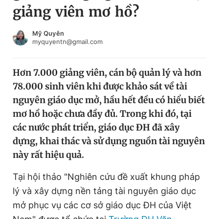
giảng viên mơ hồ?
Chuyên mục khác
Tin đã xem
Chào ngày mới
Tin 24h
Mỹ Quyên
myquyentn@gmail.com
Đăng xuất
Tin thị trường
Tin 360
Hơn 7.000 giảng viên, cán bộ quản lý và hơn
78.000 sinh viên khi được khảo sát về tài
Video
Magazine
nguyên giáo dục mở, hầu hết đều có hiểu biết
mơ hồ hoặc chưa đầy đủ. Trong khi đó, tại
các nước phát triển, giáo dục ĐH đã xây
Sản phẩm khác
dựng, khai thác và sử dụng nguồn tài nguyên
Tiện ích
Bạn cần biết
này rất hiệu quả.
Tại hội thảo "Nghiên cứu đề xuất khung pháp
Thông tin tòa soạn
Liên hệ quảng cáo
lý và xây dựng nền tảng tài nguyên giáo dục
mở phục vụ các cơ sở giáo dục ĐH của Việt