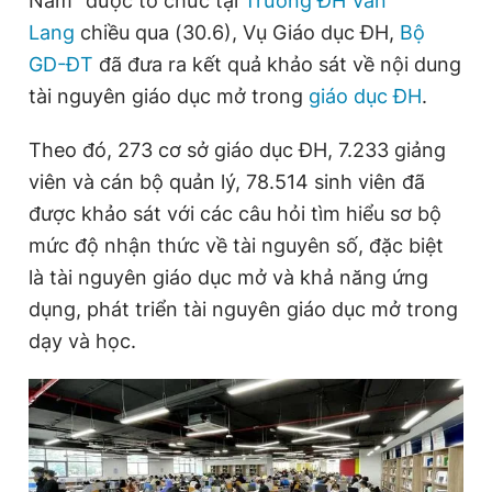
Nam" được tổ chức tại
Trường ĐH Văn
Lang
chiều qua (30.6), Vụ Giáo dục ĐH,
Bộ
GD-ĐT
đã đưa ra kết quả khảo sát về nội dung
Đọc Thanh Niên trên điện thoại
tài nguyên giáo dục mở trong
giáo dục ĐH
.
Theo đó, 273 cơ sở giáo dục ĐH, 7.233 giảng
viên và cán bộ quản lý, 78.514 sinh viên đã
Theo dõi báo trên
được khảo sát với các câu hỏi tìm hiểu sơ bộ
mức độ nhận thức về tài nguyên số, đặc biệt
Hotline
Liên hệ quảng cáo
là tài nguyên giáo dục mở và khả năng ứng
0906 645 777
0908 780 404
dụng, phát triển tài nguyên giáo dục mở trong
dạy và học.
Đặt báo
Quảng cáo
RSS
Tòa soạn
Chính sách bảo
Tổng biên tập: Nguyễn Ngọc Toàn
Phó tổng biên tập thường trực: Hải Thành
Phó tổng biên tập: Lâm Hiếu Dũng
Phó tổng biên tập: Trần Việt Hưng
Tổng thư ký tòa soạn: Đức Trung