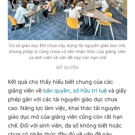
Giấy phép xuất bản số 110/GP - BTTTT cấp ngày 24.3.2020
© 2003-2026 Bản quyền thuộc về Báo Thanh Niên. Cấm sao
chép dưới mọi hình thức nếu không có sự chấp thuận bằng văn
bản. Phát triển bởi ePi Technologies, JSC.
Cơ sở giáo dục ĐH chưa xây dựng tài nguyên giáo dục mở,
khung pháp lý cũng chưa có nên nhận thức của giảng viên
và sinh viên về vấn đề này còn hạn chế
MỸ QUYÊN
Kết quả cho thấy hiểu biết chung của các
giảng viên về
bản quyền
,
sở hữu trí tuệ
và giấy
phép gắn với các tài nguyên giáo dục chưa
cao. Năng lực làm việc, khai thác tài nguyên
giáo dục mở của giảng viên cũng còn rất hạn
chế. Đối với sinh viên, đa số không biết hoặc
chưa có nhận thức đầy đủ về vấn đề này.