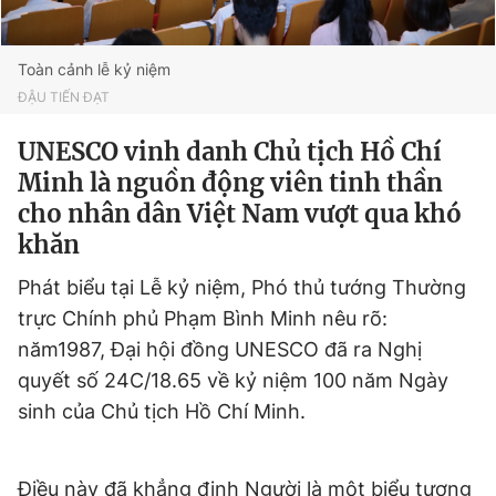
Giấy phép xuất bản số 110/GP - BTTTT cấp ngày 24.3.2020
© 2003-2026 Bản quyền thuộc về Báo Thanh Niên. Cấm sao
chép dưới mọi hình thức nếu không có sự chấp thuận bằng văn
Toàn cảnh lễ kỷ niệm
bản. Phát triển bởi ePi Technologies, JSC.
ĐẬU TIẾN ĐẠT
UNESCO vinh danh Chủ tịch Hồ Chí
Minh là nguồn động viên tinh thần
cho nhân dân Việt Nam vượt qua khó
khăn
Phát biểu tại Lễ kỷ niệm, Phó thủ tướng Thường
trực Chính phủ Phạm Bình Minh nêu rõ:
năm1987, Đại hội đồng UNESCO đã ra Nghị
quyết số 24C/18.65 về kỷ niệm 100 năm Ngày
sinh của Chủ tịch Hồ Chí Minh.
Điều này đã khẳng định Người là một biểu tượng