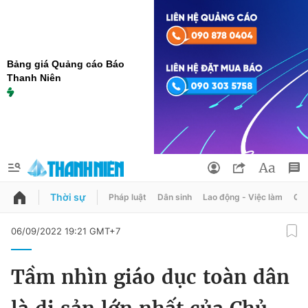
Bảng giá Quảng cáo Báo
Thanh Niên
Thời sự
Pháp luật
Dân sinh
Lao động - Việc làm
Quy
QUẢNG CÁO
ĐẶT BÁO
06/09/2022 19:21 GMT+7
Thông tin tài khoản
Tầm nhìn giáo dục toàn dân
Đổi mật khẩu
Chuyên mục
Tin đã lưu