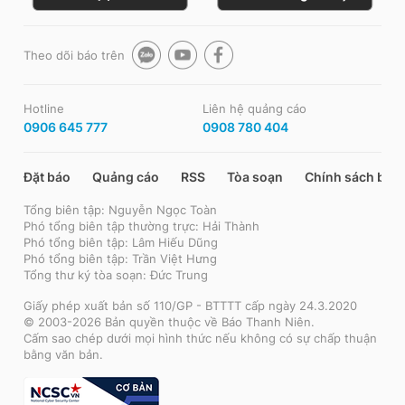
Theo dõi báo trên
Hotline
Liên hệ quảng cáo
0906 645 777
0908 780 404
Đặt báo
Quảng cáo
RSS
Tòa soạn
Chính sách bảo
Tổng biên tập: Nguyễn Ngọc Toàn
Phó tổng biên tập thường trực: Hải Thành
Phó tổng biên tập: Lâm Hiếu Dũng
Phó tổng biên tập: Trần Việt Hưng
Tổng thư ký tòa soạn: Đức Trung
Giấy phép xuất bản số 110/GP - BTTTT cấp ngày 24.3.2020
© 2003-2026 Bản quyền thuộc về Báo Thanh Niên.
Cấm sao chép dưới mọi hình thức nếu không có sự chấp thuận
bằng văn bản.