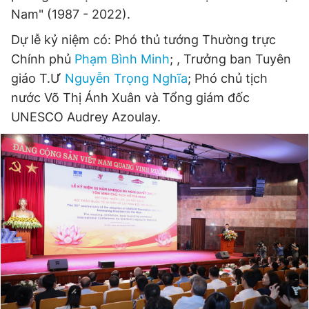
Nam" (1987 - 2022).
Dự lễ kỷ niệm có: Phó thủ tướng Thường trực
Đọc Thanh Niên trên điện thoại
Chính phủ
Phạm Bình Minh
; , Trưởng ban Tuyên
giáo T.Ư
Nguyễn Trọng Nghĩa
; Phó chủ tịch
nước Võ Thị Ánh Xuân và Tổng giám đốc
UNESCO Audrey Azoulay.
Theo dõi báo trên
Hotline
Liên hệ quảng cáo
0906 645 777
0908 780 404
Đặt báo
Quảng cáo
RSS
Tòa soạn
Chính sách bảo
Tổng biên tập: Nguyễn Ngọc Toàn
Phó tổng biên tập thường trực: Hải Thành
Phó tổng biên tập: Lâm Hiếu Dũng
Phó tổng biên tập: Trần Việt Hưng
Tổng thư ký tòa soạn: Đức Trung