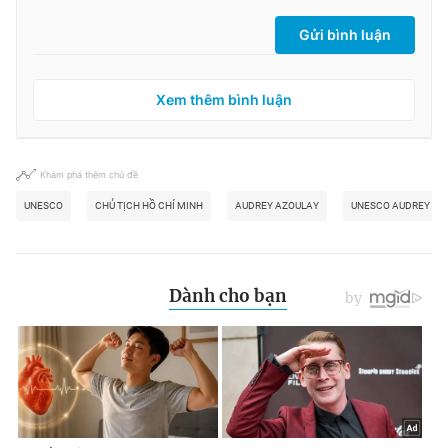
Gửi bình luận
Xem thêm bình luận
Khám phá thêm chủ đề
UNESCO
CHỦ TỊCH HỒ CHÍ MINH
AUDREY AZOULAY
UNESCO AUDREY AZ