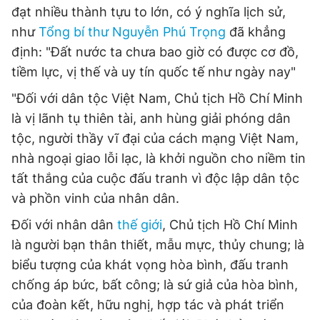
đạt nhiều thành tựu to lớn, có ý nghĩa lịch sử,
như
Tổng bí thư Nguyễn Phú Trọng
đã khẳng
định: "Đất nước ta chưa bao giờ có được cơ đồ,
tiềm lực, vị thế và uy tín quốc tế như ngày nay"
"Đối với dân tộc Việt Nam, Chủ tịch Hồ Chí Minh
là vị lãnh tụ thiên tài, anh hùng giải phóng dân
tộc, người thầy vĩ đại của cách mạng Việt Nam,
nhà ngoại giao lỗi lạc, là khởi nguồn cho niềm tin
tất thắng của cuộc đấu tranh vì độc lập dân tộc
và phồn vinh của nhân dân.
Đối với nhân dân
thế giới
, Chủ tịch Hồ Chí Minh
là người bạn thân thiết, mẫu mực, thủy chung; là
biểu tượng của khát vọng hòa bình, đấu tranh
chống áp bức, bất công; là sứ giả của hòa bình,
của đoàn kết, hữu nghị, hợp tác và phát triển