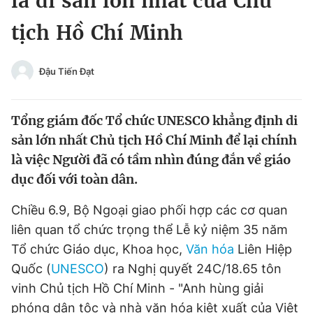
là di sản lớn nhất của Chủ
Chuyên mục khác
tịch Hồ Chí Minh
Tin đã xem
Chào ngày mới
Tin 24h
Đăng xuất
Đậu Tiến Đạt
Tin thị trường
Tin 360
Tổng giám đốc Tổ chức UNESCO khẳng định di
Video
Magazine
sản lớn nhất Chủ tịch Hồ Chí Minh để lại chính
là việc Người đã có tầm nhìn đúng đắn về giáo
dục đối với toàn dân.
Sản phẩm khác
Chiều 6.9, Bộ Ngoại giao phối hợp các cơ quan
Tiện ích
Bạn cần biết
liên quan tổ chức trọng thể Lễ kỷ niệm 35 năm
Tổ chức Giáo dục, Khoa học,
Văn hóa
Liên Hiệp
Thông tin tòa soạn
Liên hệ quảng cáo
Quốc (
UNESCO
) ra Nghị quyết 24C/18.65 tôn
vinh Chủ tịch Hồ Chí Minh - "Anh hùng giải
phóng dân tộc và nhà văn hóa kiệt xuất của Việt