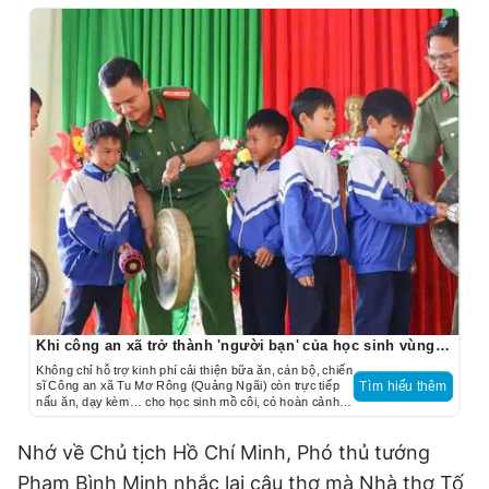
Khi công an xã trở thành 'người bạn' của học sinh vùng cao
Không chỉ hỗ trợ kinh phí cải thiện bữa ăn, cán bộ, chiến
sĩ Công an xã Tu Mơ Rông (Quảng Ngãi) còn trực tiếp
Tìm hiểu thêm
nấu ăn, dạy kèm… cho học sinh mồ côi, có hoàn cảnh
khó khăn, tạo điểm tựa để các em đến trường.
Nhớ về Chủ tịch Hồ Chí Minh, Phó thủ tướng
Phạm Bình Minh nhắc lại câu thơ mà Nhà thơ Tố