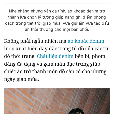
Tin đã xem
Chào ngày mới
Tin 24h
Nhẹ nhàng nhưng vẫn cá tính, áo khoác denim trở
thành lựa chọn lý tưởng giúp nàng ghi điểm phong
Đăng xuất
cách trong tiết trời giao mùa, vừa giữ ấm vừa tạo dấu
Tin thị trường
Tin 360
ấn thời thượng cho mọi bản phối.
Không phải ngẫu nhiên mà
áo khoác denim
Video
Podcasts
luôn xuất hiện dày đặc trong tủ đồ của các tín
đồ thời trang.
Chất liệu denim
bền bỉ, phom
Magazine
dáng đa dạng và gam màu đặc trưng giúp
chiếc áo trở thành món đồ cần có cho những
Sản phẩm khác
ngày giao mùa.
Tiện ích
Bạn cần biết
Thông tin tòa soạn
Liên hệ quảng cáo