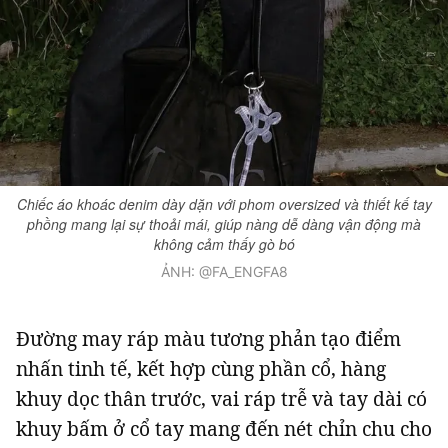
Chiếc áo khoác denim dày dặn với phom oversized và thiết kế tay
phồng mang lại sự thoải mái, giúp nàng dễ dàng vận động mà
không cảm thấy gò bó
ẢNH: @FA_ENGFA8
Đường may ráp màu tương phản tạo điểm
nhấn tinh tế, kết hợp cùng phần cổ, hàng
khuy dọc thân trước, vai ráp trễ và tay dài có
khuy bấm ở cổ tay mang đến nét chỉn chu cho