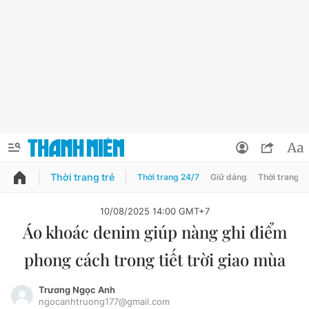
Thời trang trẻ
Thời trang 24/7
Giữ dáng
Thời trang n
PODCAST
QUẢNG CÁO
ĐẶT BÁO
10/08/2025 14:00 GMT+7
Áo khoác denim giúp nàng ghi điểm
Thông tin tài khoản
phong cách trong tiết trời giao mùa
Đổi mật khẩu
Chuyên mục
Tin đã lưu
Trương Ngọc Anh
ngocanhtruong177@gmail.com
Chuyên mục khác