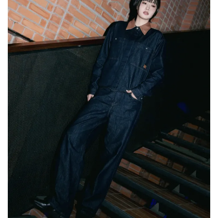
Đọc Thanh Niên trên điện thoại
Theo dõi báo trên
Hotline
Liên hệ quảng cáo
0906 645 777
0908 780 404
Đặt báo
Quảng cáo
RSS
Tòa soạn
Chính sách bảo m
Tổng biên tập: Nguyễn Ngọc Toàn
Phó tổng biên tập: Hải Thành
Ủy viên Ban biên tập - Tổng Thư ký tòa soạn: Trần Việt Hưng