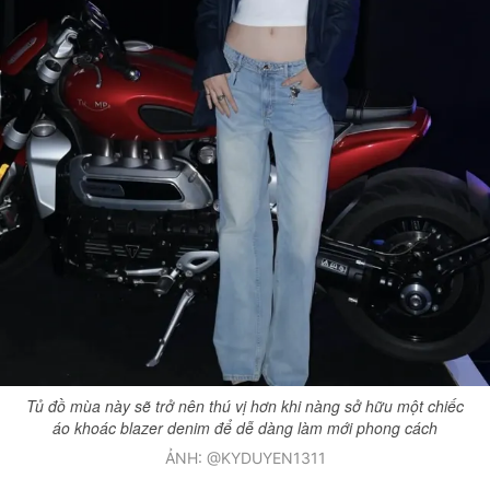
Tủ đồ mùa này sẽ trở nên thú vị hơn khi nàng sở hữu một chiếc
áo khoác blazer denim để dễ dàng làm mới phong cách
ẢNH: @KYDUYEN1311