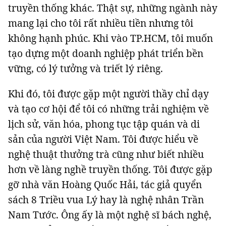
truyền thống khác. Thật sự, những ngành này
mang lại cho tôi rất nhiều tiền nhưng tôi
không hạnh phúc. Khi vào TP.HCM, tôi muốn
Đọc Thanh Niên trên điện thoại
tạo dựng một doanh nghiệp phát triển bền
vững, có lý tưởng và triết lý riêng.
Khi đó, tôi được gặp một người thầy chỉ dạy
và tạo cơ hội để tôi có những trải nghiệm về
Theo dõi báo trên
lịch sử, văn hóa, phong tục tập quán và di
sản của người Việt Nam. Tôi được hiểu về
Hotline
Liên hệ quảng cáo
nghệ thuật thưởng trà cũng như biết nhiều
0906 645 777
0908 780 404
hơn về làng nghề truyền thống. Tôi được gặp
gỡ nhà văn Hoàng Quốc Hải, tác giả quyển
Đặt báo
Quảng cáo
RSS
Tòa soạn
Chính sách bảo m
sách 8 Triều vua Lý hay là nghệ nhân Trần
Tổng biên tập: Nguyễn Ngọc Toàn
Nam Tước. Ông ấy là một nghệ sĩ bách nghệ,
Phó tổng biên tập: Hải Thành
Ủy viên Ban biên tập - Tổng Thư ký tòa soạn: Trần Việt Hưng