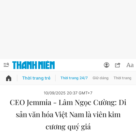
Thời trang trẻ
Thời trang 24/7
Giữ dáng
Thời trang n
PODCAST
QUẢNG CÁO
ĐẶT BÁO
10/09/2025 20:37 GMT+7
CEO Jemmia - Lâm Ngọc Cường: Di
Thông tin tài khoản
sản văn hóa Việt Nam là viên kim
Đổi mật khẩu
Chuyên mục
cương quý giá
Tin đã lưu
Chuyên mục khác