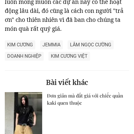
luôn mong muốn các dự án này có thể hoạt
động lâu dài, đó cũng là cách con người "trả
ơn" cho thiên nhiên vì đã ban cho chúng ta
món quà rất quý giá.
KIM CƯƠNG
JEMMIA
LÂM NGỌC CƯỜNG
DOANH NGHIỆP
KIM CƯƠNG VIỆT
Bài viết khác
Đơn giản mà đắt giá với chiếc quần
kaki quen thuộc