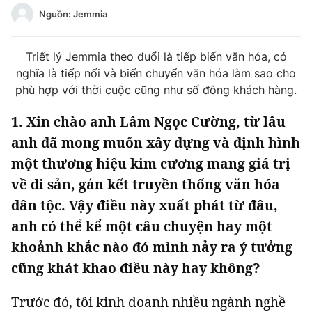
Tin đã xem
Nguồn: Jemmia
Chào ngày mới
Tin 24h
Đăng xuất
Triết lý Jemmia theo đuổi là tiếp biến văn hóa, có
Tin thị trường
Tin 360
nghĩa là tiếp nối và biến chuyển văn hóa làm sao cho
phù hợp với thời cuộc cũng như số đông khách hàng.
Video
Podcasts
1. Xin chào anh Lâm Ngọc Cường, từ lâu
anh đã mong muốn xây dựng và định hình
Magazine
một thương hiệu kim cương mang giá trị
về di sản, gắn kết truyền thống văn hóa
dân tộc. Vậy điều này xuất phát từ đâu,
Sản phẩm khác
anh có thể kể một câu chuyện hay một
Tiện ích
Bạn cần biết
khoảnh khắc nào đó mình nảy ra ý tưởng
cũng khát khao điều này hay không?
Thông tin tòa soạn
Liên hệ quảng cáo
Trước đó, tôi kinh doanh nhiều ngành nghề