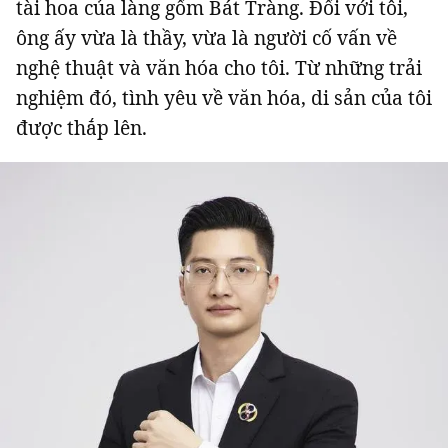
tài hoa của làng gốm Bát Tràng. Đối với tôi,
Giấy phép xuất bản số 110/GP - BTTTT cấp ngày 24.3.2020
ông ấy vừa là thầy, vừa là người cố vấn về
© 2003-2026 Bản quyền thuộc về Báo Thanh Niên. Cấm sao chép
dưới mọi hình thức nếu không có sự chấp thuận bằng văn bản.
nghệ thuật và văn hóa cho tôi. Từ những trải
Phát triển bởi ePi Technologies, JSC.
nghiệm đó, tình yêu về văn hóa, di sản của tôi
được thắp lên.